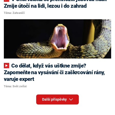
Zmije útočí na lidi, lezou i do zahrad
Téma: Zahraničí
Co dělat, když vás uštkne zmije?
Zapomeňte na vysávání či zaškrcování rány,
varuje expert
Téma: Svět zvířat
Další příspěvky