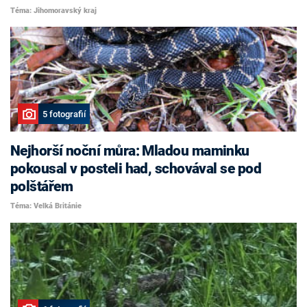
Téma: Jihomoravský kraj
5 fotografií
Nejhorší noční můra: Mladou maminku
pokousal v posteli had, schovával se pod
polštářem
Téma: Velká Británie