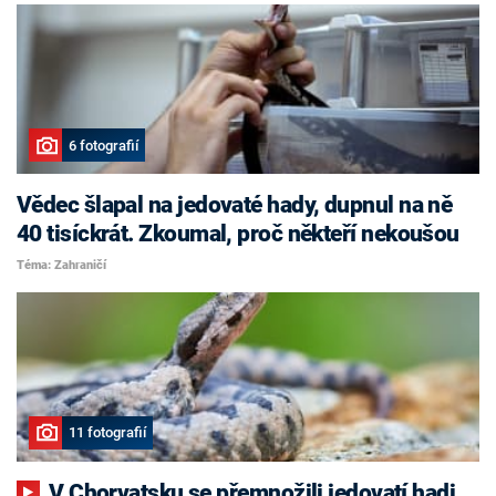
6 fotografií
Vědec šlapal na jedovaté hady, dupnul na ně
40 tisíckrát. Zkoumal, proč někteří nekoušou
Téma: Zahraničí
11 fotografií
V Chorvatsku se přemnožili jedovatí hadi.