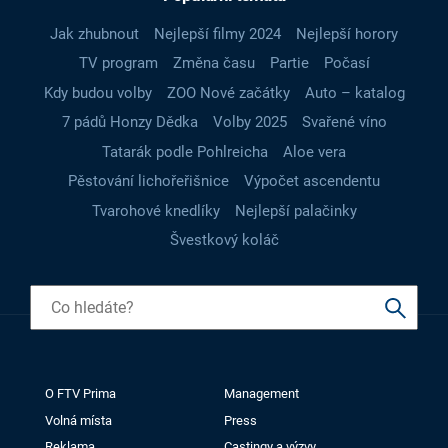
Jak zhubnout
Nejlepší filmy 2024
Nejlepší horory
TV program
Změna času
Partie
Počasí
Kdy budou volby
ZOO Nové začátky
Auto – katalog
7 pádů Honzy Dědka
Volby 2025
Svařené víno
Tatarák podle Pohlreicha
Aloe vera
Pěstování lichořeřišnice
Výpočet ascendentu
Tvarohové knedlíky
Nejlepší palačinky
Švestkový koláč
O FTV Prima
Management
Volná místa
Press
Reklama
Castingy a výzvy