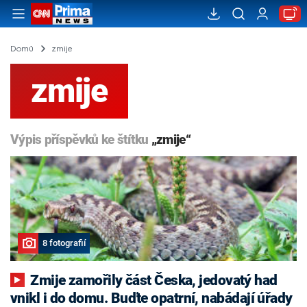
Domů
zmije
zmije
Výpis příspěvků ke štítku
„zmije“
8 fotografií
Zmije zamořily část Česka, jedovatý had
vnikl i do domu. Buďte opatrní, nabádají úřady