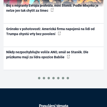
Boj s migranty Evropa prohrála, míní Stoniš. Podle Mlejnka je
nelze jen tak chytit za límec
Grónsko v pohotovosti: Americká firma napojená na lidi od
Trumpa chystá vrty bez povolení
Nikdy nezpochybňujte voliče ANO, smál se Staněk. Dle
průzkumu mají za lídra opozice Babiše
Populární témata