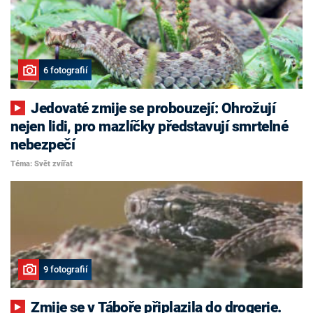
6 fotografií
Jedovaté zmije se probouzejí: Ohrožují
nejen lidi, pro mazlíčky představují smrtelné
nebezpečí
Téma: Svět zvířat
9 fotografií
Zmije se v Táboře připlazila do drogerie.