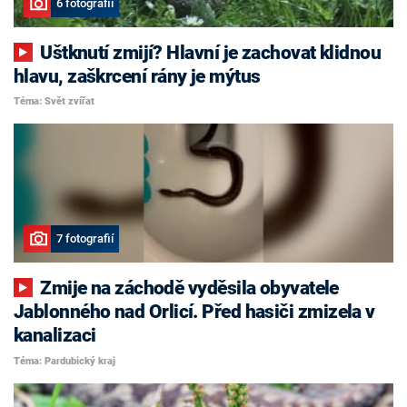
6 fotografií
Uštknutí zmijí? Hlavní je zachovat klidnou
hlavu, zaškrcení rány je mýtus
Téma: Svět zvířat
7 fotografií
Zmije na záchodě vyděsila obyvatele
Jablonného nad Orlicí. Před hasiči zmizela v
kanalizaci
Téma: Pardubický kraj