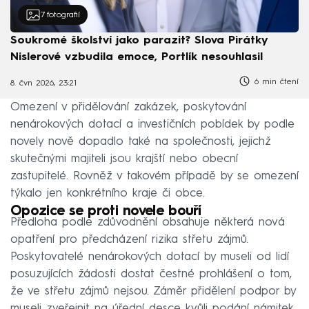
7
fotografií
Soukromé školství jako parazit? Slova Pirátky
Nislerové vzbudila emoce, Portlík nesouhlasil
6 min čtení
8. čvn 2026, 23:21
Omezení v přidělování zakázek, poskytování
nenárokových dotací a investičních pobídek by podle
novely nově dopadlo také na společnosti, jejichž
skutečnými majiteli jsou krajští nebo obecní
zastupitelé. Rovněž v takovém případě by se omezení
týkalo jen konkrétního kraje či obce.
Opozice se proti novele bouří
Předloha podle zdůvodnění obsahuje některá nová
opatření pro předcházení rizika střetu zájmů.
Poskytovatelé nenárokových dotací by museli od lidí
posuzujících žádosti dostat čestné prohlášení o tom,
že ve střetu zájmů nejsou. Záměr přidělení podpor by
museli zveřejnit na úřední desce kvůli podání námitek.