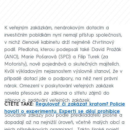
K veřejným zakázkám, nenárokovým dotacím a
investičním pobídkám nyní nemají přístup společnosti,
v nichž členové kabinetu drží nejméně čtvrtinový
podíl. Předloha, kterou podepsali také David Pražák
(ANO), Marie Pošarová (SPD) a Filip Turek (za
Motoristy), nově pojednává o skutečných majitelích.
Kvůli výkladovým nejasnostem výslovně stanoví, že v
případě dotací jde o podpory, na něž není právní
nárok. Omezení v poskytování veřejných zakázek
novela přesouvá ze zákona o střetu zájmů do
zákona o zadávání veřejných zakázek.
ČTĚTE TAKÉ:
Regulovat či zakázat kratom? Policie
hovoří o experimentu. Experti se děsí prohibice
Současné zákazy jsou podle předkladatelů plošné a
dopadají až na nejnižší úroveň, včetně malých obcí a
jejich příspěvkových organizací. „Takto široké pojetí