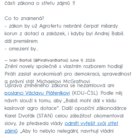
části zákona o střetu zájmů. ‼️
Co to znamená?
- zákon by už Agrofertu nebránil čerpat miliardy
korun z dotací a zakázek, i kdyby byl Andrej Babiš
dál premiérem.
- omezení by…
— Ivan Bartoš (@PiratIvanBartos)
June 9, 2026
Znění novely společně s vlastním rozborem hodlají
Piráti zaslat eurokomisaři pro demokracii, spravedlnost
a právní stát Michaelovi McGrathovi.
Úprava zmíněného zákona se nezamlouvá ani
poslanci Václavu Pláteníkovi
(KDU-ČSL). Podle něj
návrh slouží k tomu, aby „Babiš mohl dál v klidu
kasírovat agro dotace“. Další opoziční zákonodárce
Karel Dvořák (STAN) celou záležitost okomentoval
slovy, že předseda vlády
odmítl vyřešit svůj střet
zájmů
. „Aby to nebylo nelegální, navrhují vládní