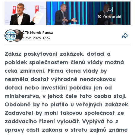
10 fotografií
ČTK
,
Marek Pausz
9. čvn 2026, 17:52
Zákaz poskytování zakázek, dotací a
pobídek společnostem členů vlády možná
čeká zmírnění. Firma člena vlády by
nesměla dostat výhradně nenárokovou
dotaci nebo investiční pobídku jen od
ministerstva, v jehož čele tato osoba stojí.
Obdobně by to platilo u veřejných zakázek.
Zadavatel by mohl takovou společnost ze
zadávacího řízení vyloučit. Vyplývá to z
úpravy části zákona o střetu zájmů známé