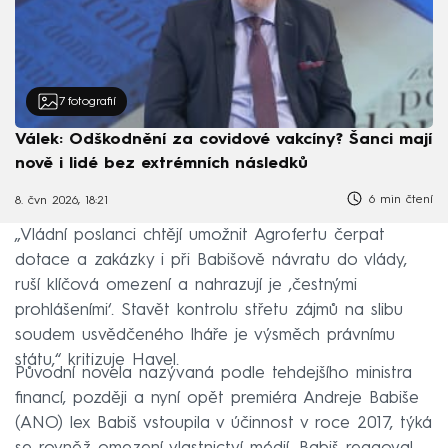
7
fotografií
Válek: Odškodnění za covidové vakcíny? Šanci mají
nově i lidé bez extrémních následků
6 min čtení
8. čvn 2026, 18:21
„Vládní poslanci chtějí umožnit Agrofertu čerpat
dotace a zakázky i při Babišově návratu do vlády,
ruší klíčová omezení a nahrazují je ‚čestnými
prohlášeními‘. Stavět kontrolu střetu zájmů na slibu
soudem usvědčeného lháře je výsměch právnímu
státu,“ kritizuje Havel.
Původní novela nazývaná podle tehdejšího ministra
financí, později a nyní opět premiéra Andreje Babiše
(ANO) lex Babiš vstoupila v účinnost v roce 2017, týká