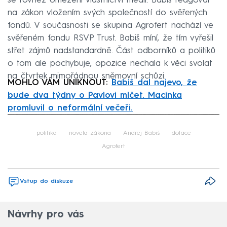
se rovněž omezení vlastnictví médií. Babiš reagoval
na zákon vložením svých společností do svěřených
fondů. V současnosti se skupina Agrofert nachází ve
svěřeném fondu RSVP Trust. Babiš míní, že tím vyřešil
střet zájmů nadstandardně. Část odborníků a politiků
o tom ale pochybuje, opozice nechala k věci svolat
na čtvrtek mimořádnou sněmovní schůzi.
MOHLO VÁM UNIKNOUT:
Babiš dal najevo, že
bude dva týdny o Pavlovi mlčet. Macinka
promluvil o neformální večeři.
Failed to fetch
politika
novela zákona
Andrej Babiš
dotace
Agrofert
Vstup do diskuze
Návrhy pro vás