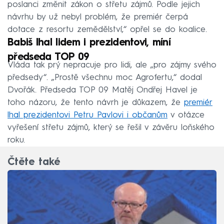
poslanci změnit zákon o střetu zájmů. Podle jejich
návrhu by už nebyl problém, že premiér čerpá
dotace z resortu zemědělství,“ opřel se do koalice.
Babiš lhal lidem i prezidentovi, míní
předseda TOP 09
Vláda tak prý nepracuje pro lidi, ale „pro zájmy svého
předsedy“. „Prostě všechnu moc Agrofertu,“ dodal
Dvořák. Předseda TOP 09 Matěj Ondřej Havel je
toho názoru, že tento návrh je důkazem, že
premiér
lhal prezidentovi Petru Pavlovi i občanům
v otázce
vyřešení střetu zájmů, který se řešil v závěru loňského
roku.
Čtěte také