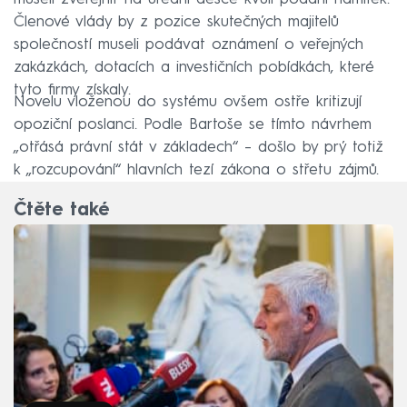
Členové vlády by z pozice skutečných majitelů
společností museli podávat oznámení o veřejných
zakázkách, dotacích a investičních pobídkách, které
tyto firmy získaly.
Novelu vloženou do systému ovšem ostře kritizují
opoziční poslanci. Podle Bartoše se tímto návrhem
„otřásá právní stát v základech“ – došlo by prý totiž
k „rozcupování“ hlavních tezí zákona o střetu zájmů.
Čtěte také