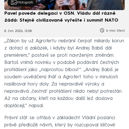
9
fotografií
Pavel povede delegaci v OSN. Vládu dál rázně
žádá: Stejně civilizovaně vyřešte i summit NATO
6 min čtení
8. čvn 2026, 12:08
„Zákon by už Agrofertu nebránil čerpat miliardy korun
z dotací a zakázek, i kdyby byl Andrej Babiš dál
premiérem,“ postavil se proti navrženým změnám.
Bartoš vnímá novinku v podobě podávání čestných
prohlášení jako „naprostou blbost“. „Andrej Babiš je
soudem usvědčený lhář a Agrofert toho v minulosti
nasliboval hory doly. Za nepravdivé výroky a
nepravdivá ‚čestná‘ prohlášení nikdo nebyl potrestán.
Až na občany, kteří na každou další lež doslova
doplácejí,“ napsal.
Právní stát se otřásá v základech! Vládní poslanci
právě předložili návrh, který by rozcupoval klíčové