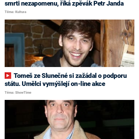
smrti nezapomenu, říká zpěvák Petr Janda
Téma: Kultura
Tomeš ze Slunečné si zažádal o podporu
státu. Umělci vymýšlejí on-line akce
Téma: ShowTime