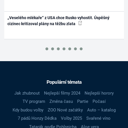
„Veselého mlékaře“ z USA chce Rusko vyhostit. Úspěšný
cizinec kritizoval plány na těžbu zlata
Populární témata
Jak zhubnout
Nejlepší filmy 2024
Nejlepší horory
TV program
Změna času
Partie
Počasí
Kdy budou volby
ZOO Nové začátky
Auto – katalog
7 pádů Honzy Dědka
Volby 2025
Svařené víno
Tatarák podle Pohlreicha
Aloe vera