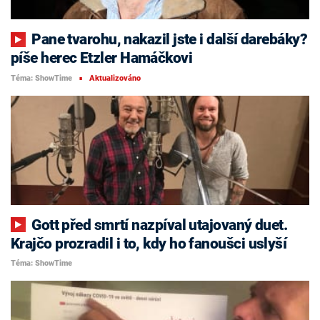
Pane tvarohu, nakazil jste i další darebáky?
píše herec Etzler Hamáčkovi
Téma: ShowTime
Aktualizováno
■
Gott před smrtí nazpíval utajovaný duet.
Krajčo prozradil i to, kdy ho fanoušci uslyší
Téma: ShowTime