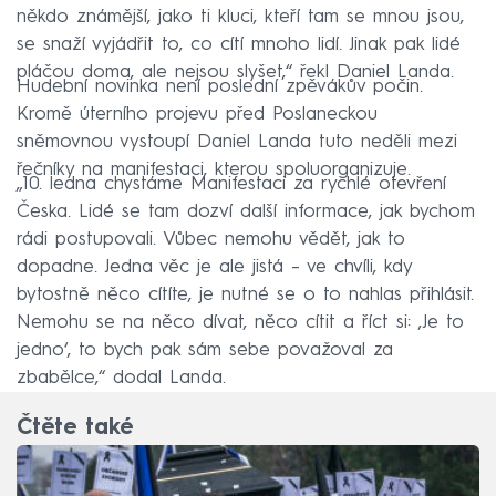
někdo známější, jako ti kluci, kteří tam se mnou jsou,
se snaží vyjádřit to, co cítí mnoho lidí. Jinak pak lidé
pláčou doma, ale nejsou slyšet,“ řekl Daniel Landa.
Hudební novinka není poslední zpěvákův počin.
Kromě úterního projevu před Poslaneckou
sněmovnou vystoupí Daniel Landa tuto neděli mezi
řečníky na manifestaci, kterou spoluorganizuje.
„10. ledna chystáme Manifestaci za rychlé otevření
Česka. Lidé se tam dozví další informace, jak bychom
rádi postupovali. Vůbec nemohu vědět, jak to
dopadne. Jedna věc je ale jistá – ve chvíli, kdy
bytostně něco cítíte, je nutné se o to nahlas přihlásit.
Nemohu se na něco dívat, něco cítit a říct si: ,Je to
jedno‘, to bych pak sám sebe považoval za
zbabělce,“ dodal Landa.
Čtěte také