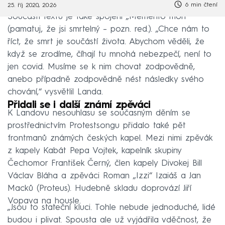
6 min čtení
25. říj 2020, 20:26
Součástí textu je také spojení „Memento mori“
(pamatuj, že jsi smrtelný – pozn. red.). „Chce nám to
říct, že smrt je součástí života. Abychom věděli, že
když se zrodíme, číhají tu mnohá nebezpečí, není to
jen covid. Musíme se k nim chovat zodpovědně,
anebo případně zodpovědně nést následky svého
chování,“ vysvětlil Landa.
Přidali se i další známí zpěváci
K Landovu nesouhlasu se současným děním se
prostřednictvím Protestsongu přidalo také pět
frontmanů známých českých kapel. Mezi nimi zpěvák
z kapely Kabát Pepa Vojtek, kapelník skupiny
Čechomor František Černý, člen kapely Divokej Bill
Václav Bláha a zpěváci Roman „Izzi“ Izaiáš a Jan
Macků (Proteus). Hudebně skladu doprovází Jiří
Vopava na housle.
„Jsou to stateční kluci. Tohle nebude jednoduché, lidé
budou i plivat. Spousta ale už vyjádřila vděčnost, že