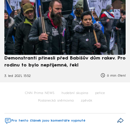
Demonstranti přinesli před Babišův dům rakev. Pro
rodinu to bylo nepříjemné, řekl
6 min čtení
3. led 2021, 15:52
CNN Prima NEWS
hudební skupina
petice
Poslanecká sněmovna
zpěvák
Pro tento článek jsou komentáře vypnuté