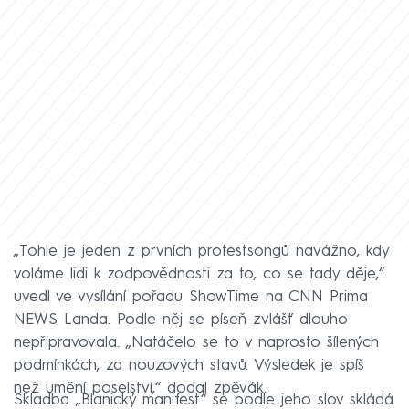
„Tohle je jeden z prvních protestsongů navážno, kdy
voláme lidi k zodpovědnosti za to, co se tady děje,“
uvedl ve vysílání pořadu ShowTime na CNN Prima
NEWS Landa. Podle něj se píseň zvlášť dlouho
nepřipravovala. „Natáčelo se to v naprosto šílených
podmínkách, za nouzových stavů. Výsledek je spíš
než umění poselství,“ dodal zpěvák.
Skladba „Blanický manifest“ se podle jeho slov skládá