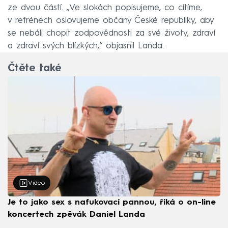
ze dvou částí. „Ve slokách popisujeme, co cítíme,
v refrénech oslovujeme občany České republiky, aby
se nebáli chopit zodpovědnosti za své životy, zdraví
a zdraví svých blízkých,“ objasnil Landa.
Čtěte také
Video
Je to jako sex s nafukovací pannou, říká o on-line
koncertech zpěvák Daniel Landa