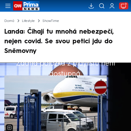
Domů
Lifestyle
ShowTime
Landa: Číhají tu mnohá nebezpečí,
nejen covid. Se svou peticí jdu do
Sněmovny
Žádná položka z playlistu není
Výběr redakce
dostupná.