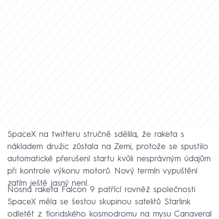
SpaceX na twitteru stručně sdělila, že raketa s
nákladem družic zůstala na Zemi, protože se spustilo
automatické přerušení startu kvůli nesprávným údajům
při kontrole výkonu motorů. Nový termín vypuštění
zatím ještě jasný není.
Nosná raketa Falcon 9 patřící rovněž společnosti
SpaceX měla se šestou skupinou satelitů Starlink
odletět z floridského kosmodromu na mysu Canaveral