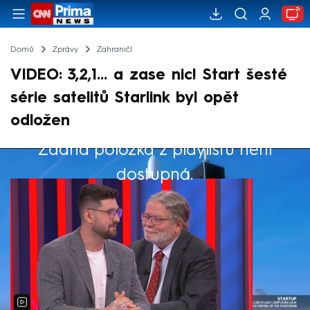
Domů
Zprávy
Zahraničí
VIDEO: 3,2,1... a zase nic! Start šesté
série satelitů Starlink byl opět
odložen
Žádná položka z playlistu není
Výběr redakce
dostupná.