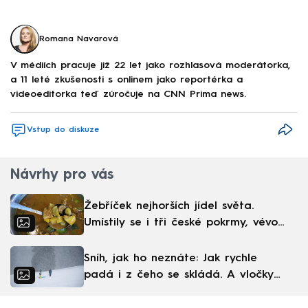
Romana Navarová
V médiích pracuje již 22 let jako rozhlasová moderátorka,
a 11 leté zkušenosti s onlinem jako reportérka a
videoeditorka teď zúročuje na CNN Prima news.
Vstup do diskuze
Návrhy pro vás
Žebříček nejhorších jídel světa.
Umístily se i tři české pokrmy, vévodí
skandinávská kuchyně
Sníh, jak ho neznáte: Jak rychle
padá i z čeho se skládá. A vločky
nejsou bílé