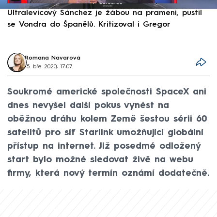
Ultralevicový Sánchez je žábou na prameni, pustil
P
se Vondra do Španělů. Kritizoval i Gregor
F
Romana Navarová
15. bře 2020, 17:07
Soukromé americké společnosti SpaceX ani
dnes nevyšel další pokus vynést na
oběžnou dráhu kolem Země šestou sérii 60
satelitů pro síť Starlink umožňující globální
přístup na internet. Již posedmé odložený
start bylo možné sledovat živě na webu
firmy, která nový termín oznámí dodatečně.