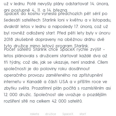
už v lednu. Poté nevyšly plány odstartovat 14. února,
ani postupně 4., 11. a 14. března.
SpaceX do kosmu vynesla předchozích pět sérií po
šedesáti satelitech Starlink loni v květnu a v listopadu,
dvakrát letos v lednu a naposledy 17. února, což už
byl rovněž odložený start. Před pěti lety byly v únoru
2018 zkušebně dopraveny na oběžnou dráhu dvě
tyto družice mimo letový program Starlink.
Počet satelitů Starlink chce SpaceX rychle zvýšit -
letos plánovala s družicemi startovat každé dva až
tři týdny, což ale, jak se ukazuje, není snadné. Cílem
společnosti je do poloviny roku dosáhnout
operačního provozu zaměřeného na zpřístupnění
internetu v Kanadě a části USA a v příštím roce ve
zbytku světa. Prozatímní plán počítá s rozmístěním asi
12 000 družic. Společnost ale uvažuje o pozdějším
rozšíření sítě na celkem 42 000 satelitů.
raketa
družice
SpaceX
start