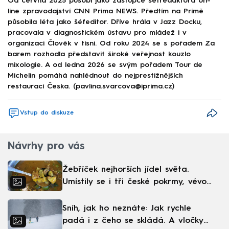
Od června 2025 působí jako zástupce šéfredaktora on-
line zpravodajství CNN Prima NEWS. Předtím na Primě
působila léta jako šéfeditor. Dříve hrála v Jazz Docku,
pracovala v diagnostickém ústavu pro mládež i v
organizaci Člověk v tísni. Od roku 2024 se s pořadem Za
barem rozhodla představit široké veřejnost kouzlo
mixologie. A od ledna 2026 se svým pořadem Tour de
Michelin pomáhá nahlédnout do nejprestižnějších
restaurací Česka. (pavlina.svarcova@iprima.cz)
Vstup do diskuze
Návrhy pro vás
Žebříček nejhorších jídel světa.
Umístily se i tři české pokrmy, vévodí
skandinávská kuchyně
Sníh, jak ho neznáte: Jak rychle
padá i z čeho se skládá. A vločky