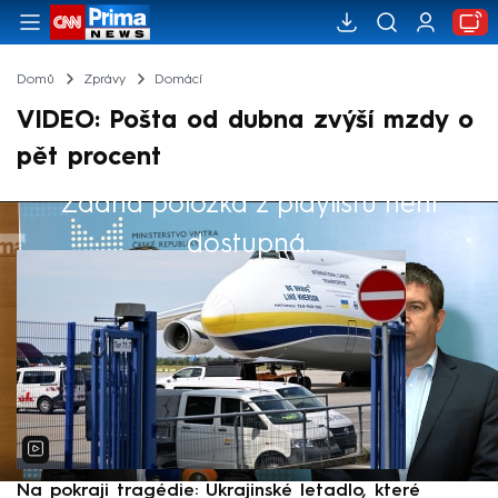
Domů
Zprávy
Domácí
VIDEO: Pošta od dubna zvýší mzdy o
pět procent
Žádná položka z playlistu není
Výběr redakce
dostupná.
Na pokraji tragédie: Ukrajinské letadlo, které
P