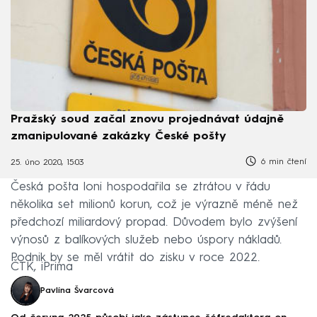
Pražský soud začal znovu projednávat údajně
zmanipulované zakázky České pošty
6 min čtení
25. úno 2020, 15:03
Česká pošta loni hospodařila se ztrátou v řádu
několika set milionů korun, což je výrazně méně než
předchozí miliardový propad. Důvodem bylo zvýšení
výnosů z balíkových služeb nebo úspory nákladů.
Podnik by se měl vrátit do zisku v roce 2022.
ČTK, iPrima
Pavlína Švarcová