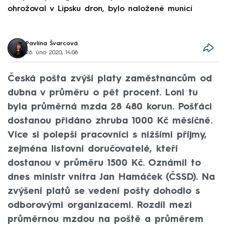
ohrožoval v Lipsku dron, bylo naložené municí
e
Pavlína Švarcová
26. úno 2020, 14:08
Česká pošta zvýší platy zaměstnancům od
dubna v průměru o pět procent. Loni tu
byla průměrná mzda 28 480 korun. Pošťáci
dostanou přidáno zhruba 1000 Kč měsíčně.
Více si polepší pracovníci s nižšími příjmy,
zejména listovní doručovatelé, kteří
dostanou v průměru 1500 Kč. Oznámil to
dnes ministr vnitra Jan Hamáček (ČSSD). Na
zvýšení platů se vedení pošty dohodlo s
odborovými organizacemi. Rozdíl mezi
průměrnou mzdou na poště a průměrem