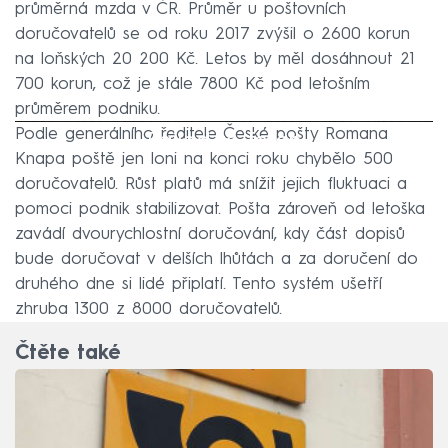
průměrná mzda v ČR. Průměr u poštovních
doručovatelů se od roku 2017 zvýšil o 2600 korun
na loňských 20 200 Kč. Letos by měl dosáhnout 21
700 korun, což je stále 7800 Kč pod letošním
průměrem podniku.
Podle generálního ředitele České pošty Romana
Failed to fetch
Knapa poště jen loni na konci roku chybělo 500
doručovatelů. Růst platů má snížit jejich fluktuaci a
pomoci podnik stabilizovat. Pošta zároveň od letoška
zavádí dvourychlostní doručování, kdy část dopisů
bude doručovat v delších lhůtách a za doručení do
druhého dne si lidé připlatí. Tento systém ušetří
zhruba 1300 z 8000 doručovatelů.
Čtěte také