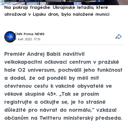
Na pokraji tragédie: Ukrajinské letadlo, které
P
ohrožoval v Lipsku dron, bylo naložené municí
e
CNN Prima NEWS
9. kvě 2021, 17:51
Premiér Andrej Babiš navštívil
velkokapacitní očkovací centrum v pražské
hale O2 universum, pochválil jeho funkčnost
a dodal, že od pondělí by měli mít
otevřenou cestu k vakcíně obyvatelé ve
věkové skupině 45+. „Tak se prosím
registrujte a očkujte se, je to strašně
důležité pro návrat do normálu,“ vzkázal
občanům na Twitteru ministerský předseda.