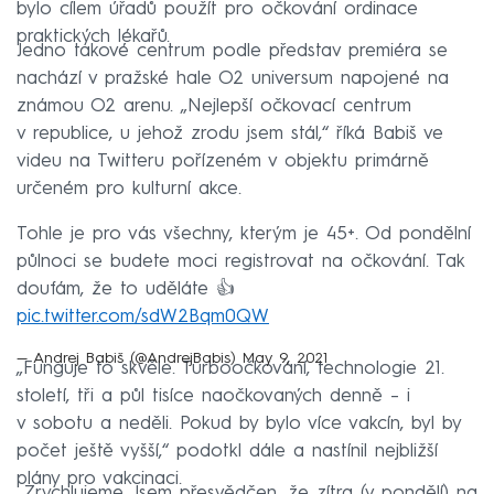
bylo cílem úřadů použít pro očkování ordinace
praktických lékařů.
Jedno takové centrum podle představ premiéra se
nachází v pražské hale O2 universum napojené na
známou O2 arenu. „Nejlepší očkovací centrum
v republice, u jehož zrodu jsem stál,“ říká Babiš ve
videu na Twitteru pořízeném v objektu primárně
určeném pro kulturní akce.
Tohle je pro vás všechny, kterým je 45+. Od pondělní
půlnoci se budete moci registrovat na očkování. Tak
doufám, že to uděláte 👍
pic.twitter.com/sdW2Bqm0QW
— Andrej Babiš (@AndrejBabis)
May 9, 2021
„Funguje to skvěle. Turboočkování, technologie 21.
století, tři a půl tisíce naočkovaných denně –⁠ i
v sobotu a neděli. Pokud by bylo více vakcín, byl by
počet ještě vyšší,“ podotkl dále a nastínil nejbližší
plány pro vakcinaci.
„Zrychlujeme. Jsem přesvědčen, že zítra (v pondělí) na