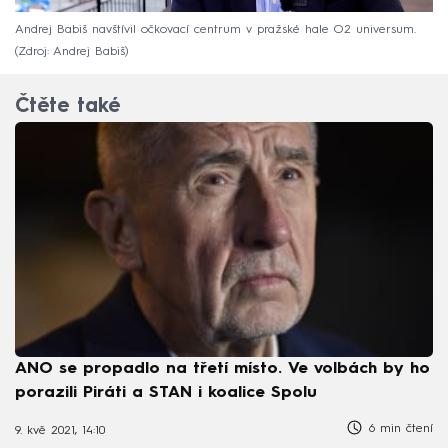
Andrej Babiš navštívil očkovací centrum v pražské hale O2 universum.
Zdroj: Andrej Babiš
Čtěte také
ANO se propadlo na třetí místo. Ve volbách by ho
porazili Piráti a STAN i koalice Spolu
6 min čtení
9. kvě 2021, 14:10