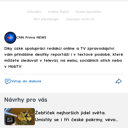
očkování
Andrej Babiš
Česká republika
Petr Arenberger
očkovací centrum
CNN Prima NEWS
Díky úzké spolupráci redakcí online a TV zpravodajství
vám přinášíme desítky reportáží i v textové podobě, které
můžete sledovat v televizi, na webu, sociálních sítích nebo
v HbbTV.
Vstup do diskuze
Návrhy pro vás
Žebříček nejhorších jídel světa.
Umístily se i tři české pokrmy, vévodí
skandinávská kuchyně