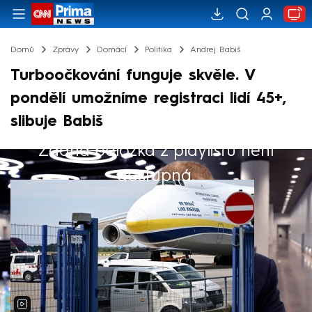
Domů
Zprávy
Domácí
Politika
Andrej Babiš
Turboočkování funguje skvěle. V
pondělí umožníme registraci lidí 45+,
slibuje Babiš
Žádná položka z playlistu není
Výběr redakce
dostupná.