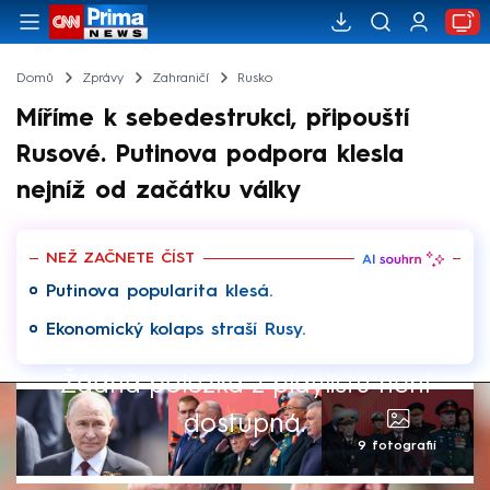
Domů
Zprávy
Zahraničí
Rusko
Míříme k sebedestrukci, připouští
Rusové. Putinova podpora klesla
nejníž od začátku války
NEŽ ZAČNETE ČÍST
Putinova popularita klesá.
Ekonomický kolaps straší Rusy.
Žádná položka z playlistu není
dostupná.
9 fotografií