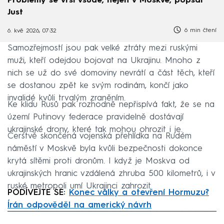
Problémy se vrší všude, nejen v Moskvě, popsal
Just
6 min čtení
6. kvě 2026, 07:32
Samozřejmostí jsou pak velké ztráty mezi ruskými
muži, kteří odejdou bojovat na Ukrajinu. Mnoho z
nich se už do své domoviny nevrátí a část těch, kteří
se dostanou zpět ke svým rodinám, končí jako
invalidé kvůli trvalým zraněním.
Ke klidu Rusů pak rozhodně nepřispívá fakt, že se na
území Putinovy federace pravidelně dostávají
ukrajinské drony, které tak mohou ohrozit i je.
Čerstvě skončená vojenská přehlídka na Rudém
náměstí v Moskvě byla kvůli bezpečnosti dokonce
krytá sítěmi proti dronům. I když je Moskva od
ukrajinských hranic vzdálená zhruba 500 kilometrů, i v
ruské metropoli umí Ukrajinci zahrozit.
PODÍVEJTE SE:
Konec války a otevření Hormuzu?
Írán odpověděl na americký návrh
Failed to fetch