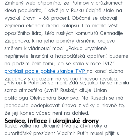
Zmíněný web připomíná, že Putinovi v průzkumech
klesá popularita, i když je v Rusku údajně stále na
vysoké úrovni – 66 procent. Občané se obávají
zejména ekonomického kolapsu. I to mohlo vést
opozičního lídra, šéfa ruských komunistů Gennadije
Zjuganova, k na jeho poměry drsnému projevu
směrem k vládnoucí moci. „Pokud urychleně
nepřijmete finanční a hospodářská opatření, budeme
na podzim čelit tomu, co se stalo v roce 1917,“
prohlásil podle polské stanice TVP
na konci dubna
Zjuganov s odkazem na velkou říjnovou revoluci.
„Přístup k Putinovi se mění. Zdá se, jako by se měnila
sama atmosféra (uvnitř Ruska),“ cituje Unian
politologa Oleksandra Baunova. Na Rusech se má
jednoduše podepisovat únava z války a hlavně to,
že její konec vůbec není na dohled.
Sankce, inflace i ukrajinské drony
Ruská válka na Ukrajině trvá již čtyři roky a
autoritářský prezident Vladimir Putin musel přijít s