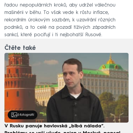
řadou nepopulárních kroků, aby udržel válečnou
mašinérii v běhu. To však vede k růstu inflace,
rekordním úrokovým sazbám, k uzavírání různých
podniků, a to celé na pozadí tíživých západních
sankcí, které pociťují i ti nejbohatší Rusové.
Čtěte také
6
fotografií
V Rusku panuje havlovská „blbá nálada“.