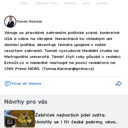
válka
Vladimir Putin
Moskva
dron
politika
Tomáš Kačmár
Věnuje se převážně zahraniční politické scéně, konkrétně
USA a válce na Ukrajině. Nenechává ho chladným ani
domácí politika, akcentuje témata spojená s naším
resortem zahraničí. Tomáš vystudoval Mediální studia na
Metropolitní univerzitě. Téměř čtyři roky působil v redakci
Echo24.cz a následně nastoupil na pozici redaktora na
CNN Prima NEWS. (Tomas.Kacmar@iprima.cz)
Vstup do diskuze
Návrhy pro vás
Žebříček nejhorších jídel světa.
Umístily se i tři české pokrmy, vévodí