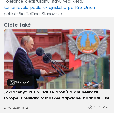
Tolerance k existujícímu stavu věcí klesá,“
komentovala podle ukrajinského portálu Unian
politoložka Taťána Stanovová.
Čtěte také
19
fotografií
„Zkrocený“ Putin: Bál se dronů a ani nehrozil
Evropě. Přehlídka v Moskvě zapadne, hodnotil Just
6 min čtení
9. kvě 2026, 15:42