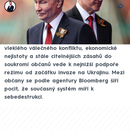
Tomáš Kačmár
11. kvě 2026, 07:32
Zatímco Kreml navenek deklaruje
neochvějnou jednotu, pod povrchem ruské
společnosti to začíná vřít. Kombinace
vleklého válečného konfliktu, ekonomické
nejistoty a stále citelnějších zásahů do
soukromí občanů vede k nejnižší podpoře
režimu od začátku invaze na Ukrajinu. Mezi
občany se podle agentury Bloomberg šíří
pocit, že současný systém míří k
sebedestrukci.