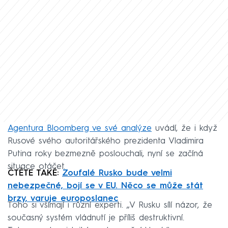
Agentura Bloomberg ve své analýze
uvádí, že i když
Rusové svého autoritářského prezidenta Vladimira
Putina roky bezmezně poslouchali, nyní se začíná
situace otáčet.
ČTĚTE TAKÉ:
Zoufalé Rusko bude velmi
nebezpečné, bojí se v EU. Něco se může stát
brzy, varuje europoslanec
Toho si všímají i různí experti. „V Rusku sílí názor, že
současný systém vládnutí je příliš destruktivní.