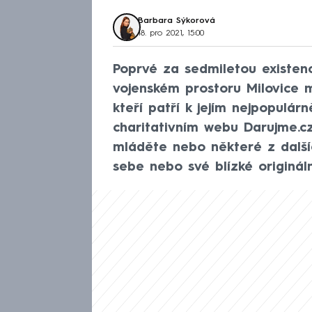
Barbara Sýkorová
18. pro 2021, 15:00
Poprvé za sedmiletou existen
vojenském prostoru Milovice 
kteří patří k jejím nejpopulár
charitativním webu Darujme.c
mláděte nebo některé z dalšíc
sebe nebo své blízké originál