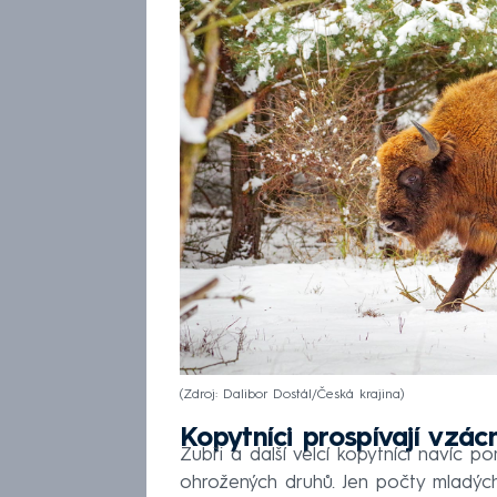
Zdroj: Dalibor Dostál/Česká krajina
Kopytníci prospívají vzác
Zubři a další velcí kopytníci navíc
ohrožených druhů. Jen počty mladých 