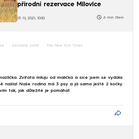
přírodní rezervace Milovice
6 min čtení
13. říj 2021, 10:00
ce
záchrana zvířat
The New York Times
líčka. Zvířata miluju od malička a sice jsem se vydala
 mě našla! Naše rodina má 3 psy a já sama ještě 2 kočky.
ím tak, jak důležité je pomáhat.