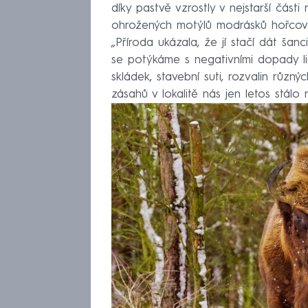
díky pastvě vzrostly v nejstarší čás
ohrožených motýlů modrásků hořcový
„Příroda ukázala, že jí stačí dát šan
se potýkáme s negativními dopady lid
skládek, stavební suti, rozvalin různ
zásahů v lokalitě nás jen letos stálo