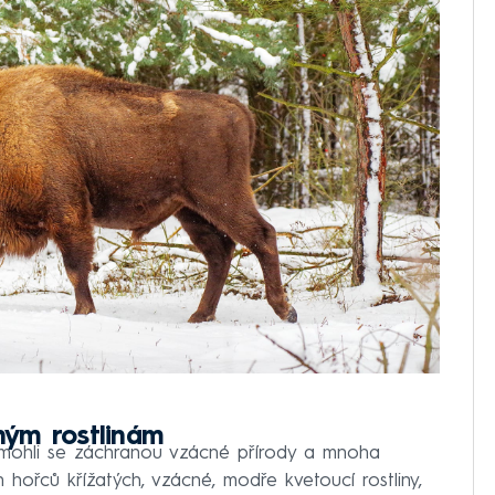
ným rostlinám
 pomohli se záchranou vzácné přírody a mnoha
hořců křížatých, vzácné, modře kvetoucí rostliny,