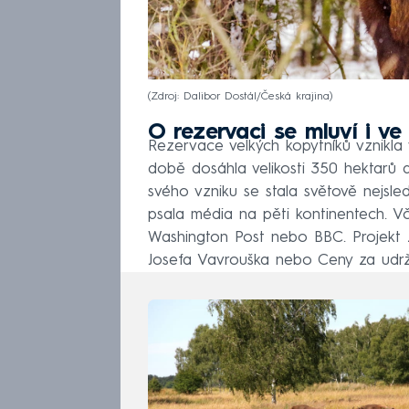
Zdroj: Dalibor Dostál/Česká krajina
O rezervaci se mluví i ve
Rezervace velkých kopytníků vznikla
době dosáhla velikosti 350 hektarů 
svého vzniku se stala světově nejs
psala média na pěti kontinentech. V
Washington Post nebo BBC. Projekt zí
Josefa Vavrouška nebo Ceny za udrž