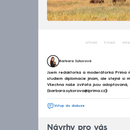
příroda
Evropa
adop
Barbara Sýkorová
Jsem redaktorka a moderátorka Prima maz
studiem diplomacie jinam, ale stejně si
Všechna naše zvířata jsou adoptovaná, v
(barbara.sykorova@iprima.cz))
Vstup do diskuze
Návrhy pro vás