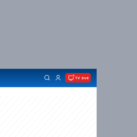
TV živě