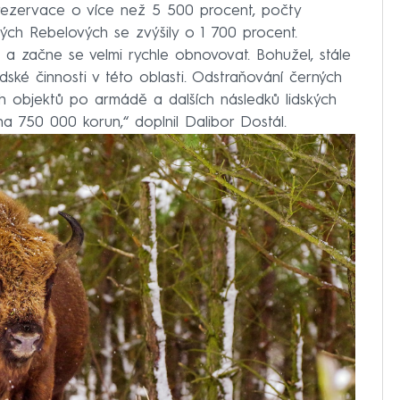
ti rezervace o více než 5 500 procent, počty
ch Rebelových se zvýšily o 1 700 procent.
ci a začne se velmi rychle obnovovat. Bohužel, stále
ské činnosti v této oblasti. Odstraňování černých
ých objektů po armádě a dalších následků lidských
 na 750 000 korun,“ doplnil Dalibor Dostál.