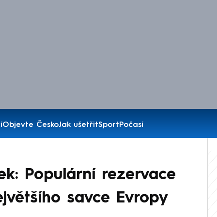
í
Objevte Česko
Jak ušetřit
Sport
Počasí
k: Populární rezervace
ejvětšího savce Evropy