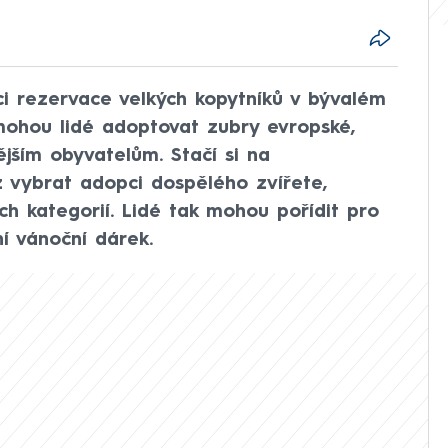
ci rezervace velkých kopytníků v bývalém
mohou lidé adoptovat zubry evropské,
nějším obyvatelům. Stačí si na
z vybrat adopci dospělého zvířete,
h kategorií. Lidé tak mohou pořídit pro
ní vánoční dárek.