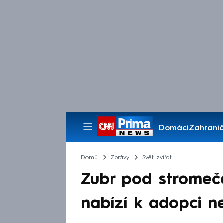
Domácí
Zahranič
Pořady
Domů
Zprávy
Svět zvířat
Zubr pod stromeče
nabízí k adopci n