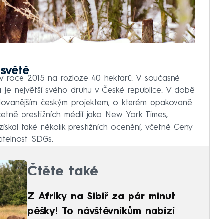
 světě
 v roce 2015 na rozloze 40 hektarů. V současné
a je největší svého druhu v České republice. V době
ledovanějším českým projektem, o kterém opakovaně
četně prestižních médií jako New York Times,
skal také několik prestižních ocenění, včetně Ceny
itelnost SDGs.
Čtěte také
Z Afriky na Sibiř za pár minut
pěšky! To návštěvníkům nabízí