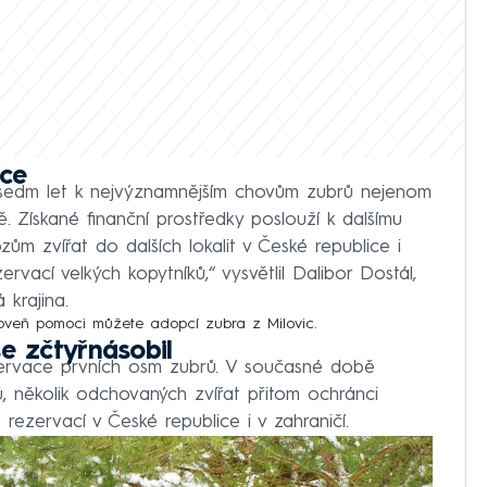
ice
a sedm let k nejvýznamnějším chovům zubrů nejenom
ě. Získané finanční prostředky poslouží k dalšímu
ozům zvířat do dalších lokalit v České republice i
rvací velkých kopytníků,“ vysvětlil Dalibor Dostál,
 krajina.
roveň pomoci můžete
adopcí zubra z Milovic
.
e zčtyřnásobil
ezervace prvních osm zubrů. V současné době
brů, několik odchovaných zvířat přitom ochránci
 rezervací v České republice i v zahraničí.