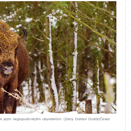
 k jejím nejpopulárnějším obyvatelům.
Zdroj: Dalibor Dostál/Česká