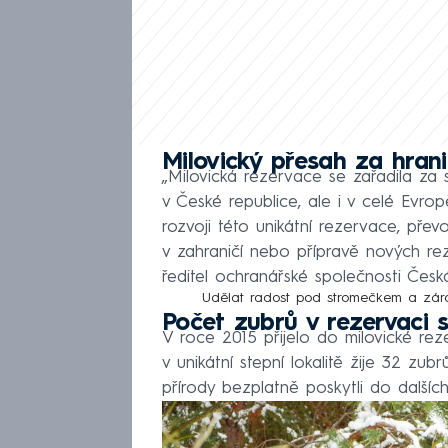
Milovický přesah za hran
„Milovická rezervace se zařadila z
v České republice, ale i v celé Evrop
rozvoji této unikátní rezervace, přev
v zahraničí nebo přípravě nových reze
ředitel ochranářské společnosti Česká
Udělat radost pod stromečkem a zá
Počet zubrů v rezervaci s
V roce 2015 přijelo do milovické r
v unikátní stepní lokalitě žije 32 zu
přírody bezplatně poskytli do dalších