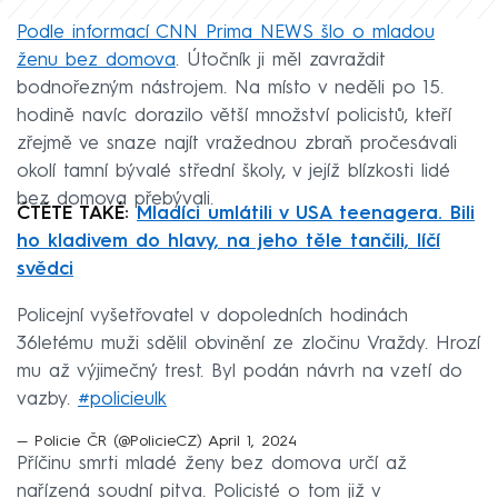
Podle informací CNN Prima NEWS šlo o mladou
ženu bez domova
. Útočník ji měl zavraždit
bodnořezným nástrojem. Na místo v neděli po 15.
hodině navíc dorazilo větší množství policistů, kteří
zřejmě ve snaze najít vražednou zbraň pročesávali
okolí tamní bývalé střední školy, v jejíž blízkosti lidé
bez domova přebývali.
ČTĚTE TAKÉ:
Mladíci umlátili v USA teenagera. Bili
ho kladivem do hlavy, na jeho těle tančili, líčí
svědci
Policejní vyšetřovatel v dopoledních hodinách
36letému muži sdělil obvinění ze zločinu Vraždy. Hrozí
mu až výjimečný trest. Byl podán návrh na vzetí do
vazby.
#policieulk
— Policie ČR (@PolicieCZ)
April 1, 2024
Příčinu smrti mladé ženy bez domova určí až
nařízená soudní pitva. Policisté o tom již v