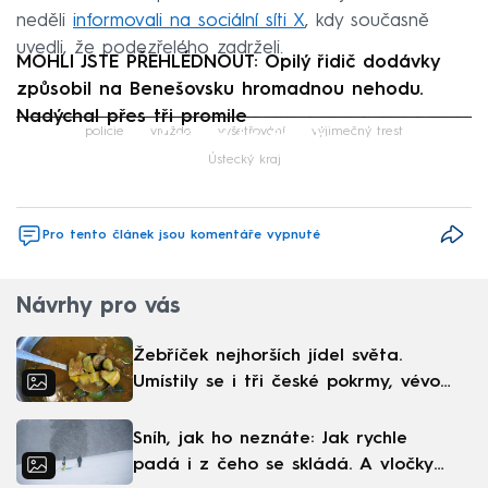
neděli
informovali na sociální síti X
, kdy současně
uvedli, že podezřelého zadrželi.
MOHLI JSTE PŘEHLÉDNOUT: Opilý řidič dodávky
způsobil na Benešovsku hromadnou nehodu.
Nadýchal přes tři promile
Failed to fetch
policie
vražda
vyšetřování
výjimečný trest
Ústecký kraj
Pro tento článek jsou komentáře vypnuté
Návrhy pro vás
Žebříček nejhorších jídel světa.
Umístily se i tři české pokrmy, vévodí
skandinávská kuchyně
Sníh, jak ho neznáte: Jak rychle
padá i z čeho se skládá. A vločky