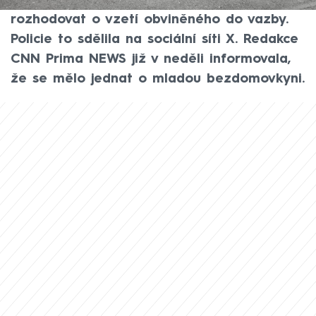
Hrozí mu až výjimečný trest. Soud bude
rozhodovat o vzetí obviněného do vazby.
Policie to sdělila na sociální síti X. Redakce
CNN Prima NEWS již v neděli informovala,
že se mělo jednat o mladou bezdomovkyni.