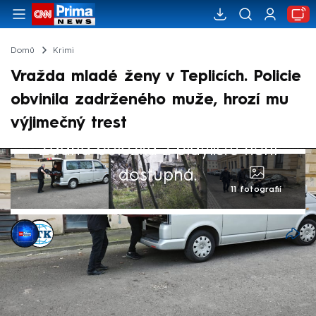
Domů
Krimi
Vražda mladé ženy v Teplicích. Policie
obvinila zadrženého muže, hrozí mu
výjimečný trest
Žádná položka z playlistu není
dostupná.
11 fotografií
CNN Prima NEWS
,
ČTK
1. dub 2024, 19:53
Policie v pondělí dopoledne obvinila
36letého muže z vraždy ženy v Teplicích.