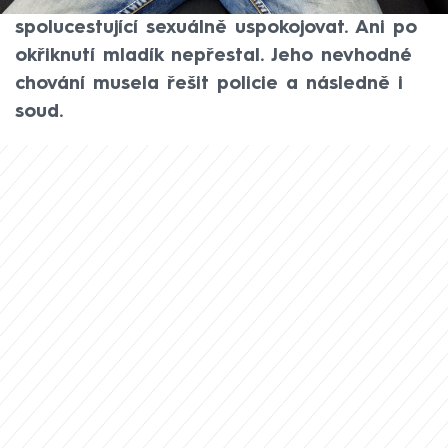
Přímo ve voze se totiž začal její
spolucestující sexuálně uspokojovat. Ani po
okřiknutí mladík nepřestal. Jeho nevhodné
chování musela řešit policie a následně i
soud.