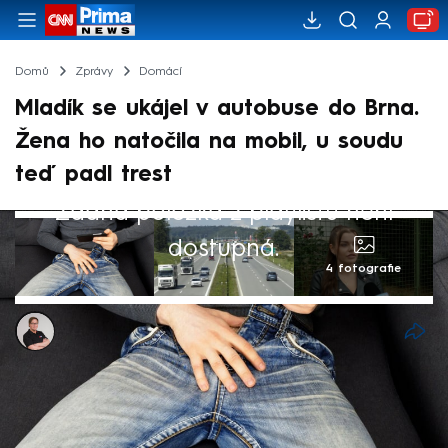
Domů
Zprávy
Domácí
Mladík se ukájel v autobuse do Brna.
Žena ho natočila na mobil, u soudu
teď padl trest
Žádná položka z playlistu není
dostupná.
4 fotografie
Jakub Nakládal
10. čvn 2026, 20:21
Velmi nepříjemný zážitek si odnesla z jízdy
dálkovým autobusem mladá žena z Brna.