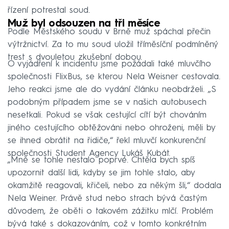
řízení potrestal soud.
Muž byl odsouzen na tři měsíce
Podle Městského soudu v Brně muž spáchal přečin
výtržnictví. Za to mu soud uložil tříměsíční podmíněný
trest s dvouletou zkušební dobou.
O vyjádření k incidentu jsme požádali také mluvčího
společnosti FlixBus, se kterou Nela Weisner cestovala.
Jeho reakci jsme ale do vydání článku neobdrželi. „S
podobným případem jsme se v našich autobusech
nesetkali. Pokud se však cestující cítí být chováním
jiného cestujícího obtěžováni nebo ohroženi, měli by
se ihned obrátit na řidiče,“ řekl mluvčí konkurenční
společnosti Student Agency Lukáš Kubát.
„Mně se tohle nestalo poprvé. Chtěla bych spíš
upozornit další lidi, kdyby se jim tohle stalo, aby
okamžitě reagovali, křičeli, nebo za někým šli,“ dodala
Nela Weiner. Právě stud nebo strach bývá častým
důvodem, že oběti o takovém zážitku mlčí. Problém
bývá také s dokazováním, což v tomto konkrétním