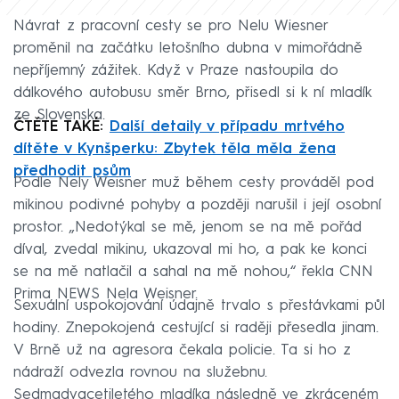
Návrat z pracovní cesty se pro Nelu Wiesner
proměnil na začátku letošního dubna v mimořádně
nepříjemný zážitek. Když v Praze nastoupila do
dálkového autobusu směr Brno, přisedl si k ní mladík
ze Slovenska.
ČTĚTE TAKÉ:
Další detaily v případu mrtvého
dítěte v Kynšperku: Zbytek těla měla žena
předhodit psům
Podle Nely Weisner muž během cesty prováděl pod
mikinou podivné pohyby a později narušil i její osobní
prostor. „Nedotýkal se mě, jenom se na mě pořád
díval, zvedal mikinu, ukazoval mi ho, a pak ke konci
se na mě natlačil a sahal na mě nohou,“ řekla CNN
Prima NEWS Nela Weisner.
Sexuální uspokojování údajně trvalo s přestávkami půl
hodiny. Znepokojená cestující si raději přesedla jinam.
V Brně už na agresora čekala policie. Ta si ho z
nádraží odvezla rovnou na služebnu.
Sedmadvacetiletého mladíka následně ve zkráceném