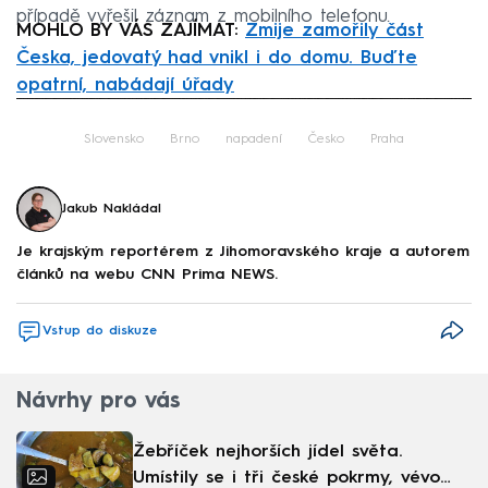
případě vyřešil záznam z mobilního telefonu.
MOHLO BY VÁS ZAJÍMAT:
Zmije zamořily část
Česka, jedovatý had vnikl i do domu. Buďte
opatrní, nabádají úřady
Failed to fetch
Slovensko
Brno
napadení
Česko
Praha
Jakub Nakládal
Je krajským reportérem z Jihomoravského kraje a autorem
článků na webu CNN Prima NEWS.
Vstup do diskuze
Návrhy pro vás
Žebříček nejhorších jídel světa.
Umístily se i tři české pokrmy, vévodí