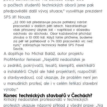
o počtech studentů technických oborů jsme pak
předpověděli další vývoj situace,“ vysvětluje prezident
SPS Jiří Nouza.
„22 000 lidí představuje pouze potřebný nárůst
pracovníků v dalších pěti letech. Nezohledňuje
však přirozený úbytek lidí – například v důsledku
odchodu do důchodu. Obor každoročně přichází
zhruba o 10 000 lidí. Když tohle přičteme, budeme
za pět let potřebovat o 74 000 pracovníků víc než
nyní,“ zdůrazňuje technický ředitel
SPS
Pavel
Ševčík.
A doplňuje ho Michal Baláž, autor projektu
ProfiMentor řemesel: „Největší nedostatek je
u zedníků, pokrývačů, tesařů, klempířů, elektrikářů
a instalatérů. Chybí ale také projektanti, rozpočtáři
a stavbyvedoucí, což ukazuje, že problém není jen
u manuálních profesí, ale i v celém řetězci stavební
výroby.“
Konec technických stavbařů v Čechách?
Kritický nedostatek profesionálů v technických
profesích ukazuje názorný příklad z všední praxe: „Na