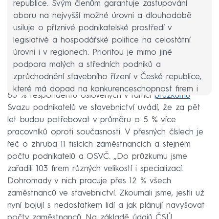
republice. Svým členům garantuje zastupování
oboru na nejvyšší možné úrovni a dlouhodobě
usiluje o příznivé podnikatelské prostředí v
legislativě a hospodářské politice na celostátní
úrovni i v regionech. Prioritou je mimo jiné
podpora malých a středních podniků a
zprůchodnění stavebního řízení v České republice,
které má dopad na konkurenceschopnost firem i
80 % respondentů oslovených v rámci
průzkumu
dostupnost bydlení.
Svazu podnikatelů ve stavebnictví uvádí, že za pět
V současné době SPS usiluje o zlepšení
let budou potřebovat v průměru o 5 % více
vzdělávací politiky v oblasti technických oborů na
pracovníků oproti současnosti. V přesných číslech je
všech stupních škol. Dlouhodobé zanedbání této
řeč o zhruba 11 tisících zaměstnancích a stejném
oblasti se projeví v budoucí problematice
počtu podnikatelů a OSVČ. „Do průzkumu jsme
kvalifikované pracovní síly.
zařadili 103 firem různých velikostí i specializací.
Dohromady v nich pracuje přes 12 % všech
Zdroj:
SPS.cz
zaměstnanců ve stavebnictví. Zkoumali jsme, jestli už
nyní bojují s nedostatkem lidí a jak plánují navyšovat
počty zaměstnanců. Na základě údajů ČSÚ