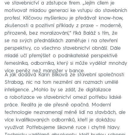
ve stavebnictví a zástupce firem. „Jejím cílem je
motivovat mladou generaci ke vstupu do stavebních
profesí. Klíčovou myšlenkou je předávat know-how,
zkušenosti a pozitivní příklady z praxe – moderně,
přirozeně, bez moralizování,“ říká Baláž s tím, že
se na svých přednáškách zaměřuje i na otevření
perspektivy, co všechno stavebnictví obnáší. Dále
mladé učí přemýšlet o podnikatelské perspektivě
řemeslníka, odborníka, který si může vydělat mnohdy
více peněz než manažer v bance.
A jak dodává Karin Bílková ze stavební společnosti
Strabag, nic na tom nezmění ani rozmach umělé
inteligence. „Mohlo by se zdát, že digitalizace
a robotizace ve stavebnictví omezí potřebu lidské
práce. Realita je ale přesně opačná. Moderní
technologie neznamenají méně lidí na stavbách, ale
více kvalifikovaných odborníků, kteří je dokážou
využívat. Potřebujeme šikovné ruce i chytré hlavy.