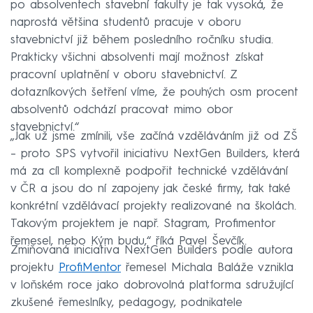
po absolventech stavební fakulty je tak vysoká, že
naprostá většina studentů pracuje v oboru
stavebnictví již během posledního ročníku studia.
Prakticky všichni absolventi mají možnost získat
pracovní uplatnění v oboru stavebnictví. Z
dotazníkových šetření víme, že pouhých osm procent
absolventů odchází pracovat mimo obor
stavebnictví.“
„Jak už jsme zmínili, vše začíná vzděláváním již od ZŠ
– proto SPS vytvořil iniciativu NextGen Builders, která
má za cíl komplexně podpořit technické vzdělávání
v ČR a jsou do ní zapojeny jak české firmy, tak také
konkrétní vzdělávací projekty realizované na školách.
Takovým projektem je např. Stagram, Profimentor
řemesel, nebo Kým budu,“ říká Pavel Ševčík.
Zmiňovaná iniciativa NextGen Builders podle autora
projektu
ProfiMentor
řemesel Michala Baláže vznikla
v loňském roce jako dobrovolná platforma sdružující
zkušené řemeslníky, pedagogy, podnikatele