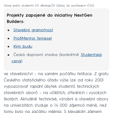
Vývoj počtu studentů VŠ v&nbsp;ČR
Zdroj: Se souhlasem ČSÚ
Projekty zapojené do iniciativy NextGen
Builders:
Stavební gramotnost
ProfiMentor řemesel
Kým budu
Česká dopravní stavba (konkrétně
Studentská
cena
)
A kde tedy hledat chybu? Jak uvádí Svaz podnikatelů
ve stavebnictví – na samém počátku řetězce. Z grafu
Českého statistického úřadu výše lze od roku 2001
vypozorovat rapidní úbytek studentů technických
stavebních oborů – na učilištích, středních i vysokých
školách. Aktuálně technické, výrobní a stavební obory
na univerzitách studuje o 14 000 zájemců méně, než
tomu bylo na začátku milénia. S klesajícím zájmem