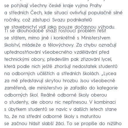
se potýkají všechny české kraje vyjma Prahy
a středních Čech, kde situaci ovlivňují populačně silné
ročníky, což zástupci Svazu podnikatelů
ve stavebnictví vidí jako pouze dočasnou výhodu.
Ti se dlouhodobě snaží rostoucí problém řešit
se státem, mimo jiné i konkrétně s Ministerstvem
školství, mládeže a tělovýchovy. Za chybu označují
upřednostňování všeobecného vzdělávání před
technickými obory, především pak zřizování lyceí,
která podle nich ještě zhoršují nedostatek studentů
na odborných učilištích a středních školách. „Lycea
za mě představují skrytou hrozbu. Jsou všeobecně
zaměřená, ale ministerstvo je zařadilo do kategorie
odborných škol. Reálné odborné školy oberou
o studenty, ale oboru nic nepřinesou. V kombinaci
s úbytkem studentů se navíc v dalších letech stane
to, že na střední odborné školy s maturitou
se začnou hlásit slabší žáci. To se propíše do nižšího