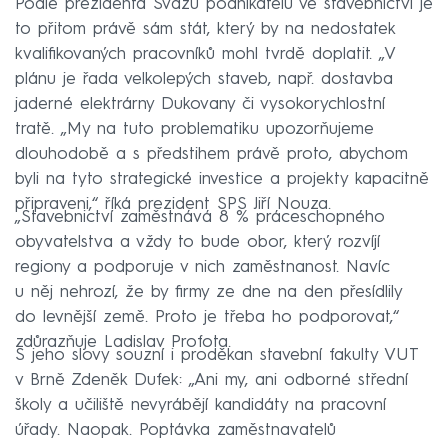
Podle prezidenta Svazu podnikatelů ve stavebnictví je
to přitom právě sám stát, který by na nedostatek
kvalifikovaných pracovníků mohl tvrdě doplatit. „V
plánu je řada velkolepých staveb, např. dostavba
jaderné elektrárny Dukovany či vysokorychlostní
tratě. „My na tuto problematiku upozorňujeme
dlouhodobě a s předstihem právě proto, abychom
byli na tyto strategické investice a projekty kapacitně
připraveni,“ říká prezident SPS Jiří Nouza.
„Stavebnictví zaměstnává 8 % práceschopného
obyvatelstva a vždy to bude obor, který rozvíjí
regiony a podporuje v nich zaměstnanost. Navíc
u něj nehrozí, že by firmy ze dne na den přesídlily
do levnější země. Proto je třeba ho podporovat,“
zdůrazňuje Ladislav Profota.
S jeho slovy souzní i proděkan stavební fakulty VUT
v Brně Zdeněk Dufek: „Ani my, ani odborné střední
školy a učiliště nevyrábějí kandidáty na pracovní
úřady. Naopak. Poptávka zaměstnavatelů