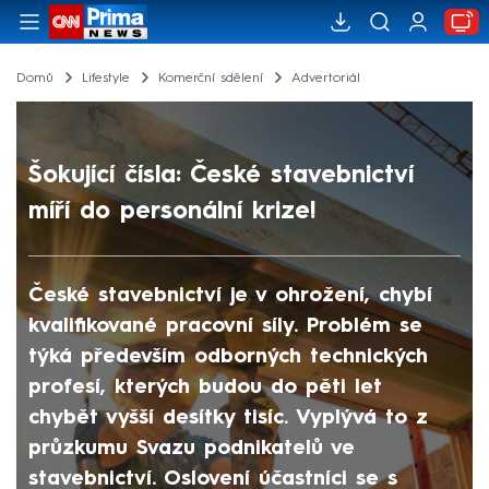
Domů
Lifestyle
Komerční sdělení
Advertoriál
Šokující čísla: České stavebnictví
míří do personální krize!
České stavebnictví je v ohrožení, chybí
kvalifikované pracovní síly. Problém se
týká především odborných technických
profesí, kterých budou do pěti let
chybět vyšší desítky tisíc. Vyplývá to z
průzkumu Svazu podnikatelů ve
stavebnictví. Oslovení účastníci se s