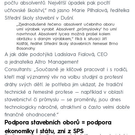
počtu absolventů. Největší úpadek pak pocítí
učňovské školství,“ má jasno Marie Plíhalová, ředitelka
Střední školy stavební v Dušní.
„Zjednodušeně řečeno: absolvent učebního oboru
umí výrobek vyrobit. Absolvent ‚průmyslovky‘ ho umí
navrhnout. Absolvent lycea možná prošel kolem
obrázku s daným výrobkem,“ říká k situaci Jiří
Košťál, ředitel Střední školy stavebních řemesel Brno
Bosonohy.
A jak dále podotýká Ladislava Fialová, CEO
a jednatelka Altro Management
Consultants: „Současně je klíčové pracovat i s rodiči,
kteří mají významný vliv na volbu studijní a profesní
dráhy svých dětí. Je potřeba jim ukázat, že tradiční
technické a řemeslné profese — například v oblasti
stavebnictví či průmyslu — se proměnily, jsou dnes
technologicky náročné, atraktivní a často velmi dobře
finančně ohodnocené.“
Podpora stavebních oborů = podpora
ekonomiky i státu, zní z SPS