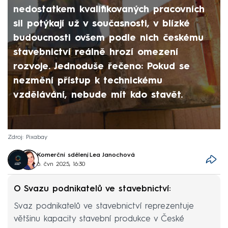
nedostatkem kvalifikovaných pracovních
sil potýkají už v současnosti, v blízké
budoucnosti ovšem podle nich českému
stavebnictví reálně hrozí omezení
rozvoje. Jednoduše řečeno: Pokud se
nezmění přístup k technickému
vzdělávání, nebude mít kdo stavět.
Zdroj: Pixabay
Komerční sdělení
,
Lea Janochová
6. čvn 2025, 16:30
O Svazu podnikatelů ve stavebnictví:
Svaz podnikatelů ve stavebnictví reprezentuje
většinu kapacity stavební produkce v České