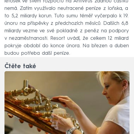
letošek ve svém rozpočtu na Antivirus žádnou částku
nemá. Zatím využívalo neutracené peníze z loňska, a
to 5,2 miliardy korun. Tuto sumu téměř vyčerpalo k 19.
únoru na příspěvky z předchozích měsíců. Dalších 6,8
miliardy vezme ve své pokladně z peněz na podpory
v nezaměstnanosti. Resort uvádí, že celkem 12 miliard
pokryje období do konce února. Na březen a duben
budou potřeba další peníze.
Čtěte také