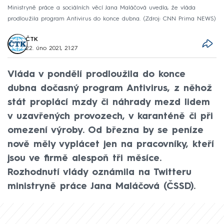
Ministryně práce a sociálních věcí Jana Maláčová uvedla, že vláda
prodloužila program Antivirus do konce dubna.
Zdroj: CNN Prima NEWS
ČTK
22. úno 2021, 21:27
Vláda v pondělí prodloužila do konce
dubna dočasný program Antivirus, z něhož
stát proplácí mzdy či náhrady mezd lidem
v uzavřených provozech, v karanténě či při
omezení výroby. Od března by se peníze
nově měly vyplácet jen na pracovníky, kteří
jsou ve firmě alespoň tři měsíce.
Rozhodnutí vlády oznámila na Twitteru
ministryně práce Jana Maláčová (ČSSD).