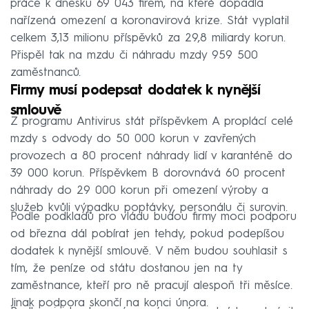
práce k dnešku 69 043 firem, na které dopadla
nařízená omezení a koronavirová krize. Stát vyplatil
celkem 3,13 milionu příspěvků za 29,8 miliardy korun.
Přispěl tak na mzdu či náhradu mzdy 959 500
zaměstnanců.
Firmy musí podepsat dodatek k nynější
smlouvě
Z programu Antivirus stát příspěvkem A proplácí celé
mzdy s odvody do 50 000 korun v zavřených
provozech a 80 procent náhrady lidí v karanténě do
39 000 korun. Příspěvkem B dorovnává 60 procent
náhrady do 29 000 korun při omezení výroby a
služeb kvůli výpadku poptávky, personálu či surovin.
Podle podkladů pro vládu budou firmy moci podporu
od března dál pobírat jen tehdy, pokud podepíšou
dodatek k nynější smlouvě. V něm budou souhlasit s
tím, že peníze od státu dostanou jen na ty
zaměstnance, kteří pro ně pracují alespoň tři měsíce.
Jinak podpora skončí na konci února.