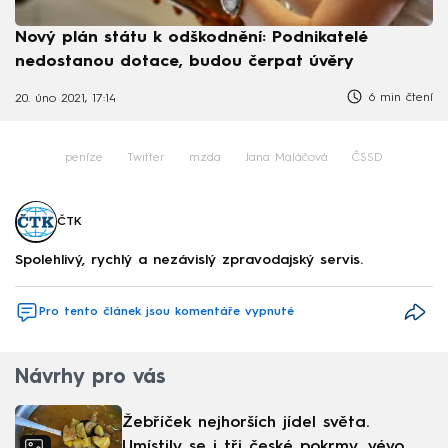
Nový plán státu k odškodnění: Podnikatelé
nedostanou dotace, budou čerpat úvěry
6 min čtení
20. úno 2021, 17:14
peníze
Twitter
mzda
Jana Maláčová
ČSSD
ČTK
Spolehlivý, rychlý a nezávislý zpravodajský servis.
Pro tento článek jsou komentáře vypnuté
Návrhy pro vás
Žebříček nejhorších jídel světa.
Umístily se i tři české pokrmy, vévodí