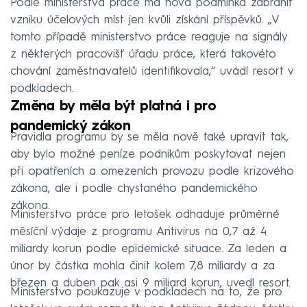
Podle ministerstva práce má nová podmínka zabránit
vzniku účelových míst jen kvůli získání příspěvků. „V
tomto případě ministerstvo práce reaguje na signály
z některých pracovišť úřadu práce, která takovéto
chování zaměstnavatelů identifikovala,“ uvádí resort v
podkladech.
Změna by měla být platná i pro
pandemický zákon
Pravidla programu by se měla nově také upravit tak,
aby bylo možné peníze podnikům poskytovat nejen
při opatřeních a omezeních provozu podle krizového
zákona, ale i podle chystaného pandemického
zákona.
Ministerstvo práce pro letošek odhaduje průměrné
měsíční výdaje z programu Antivirus na 0,7 až 4
miliardy korun podle epidemické situace. Za leden a
únor by částka mohla činit kolem 7,8 miliardy a za
březen a duben pak asi 9 miliard korun, uvedl resort.
Ministerstvo poukazuje v podkladech na to, že pro