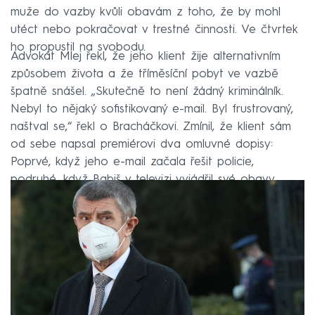
muže do vazby kvůli obavám z toho, že by mohl
utéct nebo pokračovat v trestné činnosti. Ve čtvrtek
ho propustil na svobodu.
Advokát Mlej řekl, že jeho klient žije alternativním
způsobem života a že tříměsíční pobyt ve vazbě
špatně snášel. „Skutečně to není žádný kriminálník.
Nebyl to nějaký sofistikovaný e-mail. Byl frustrovaný,
naštval se,“ řekl o Bracháčkovi. Zmínil, že klient sám
od sebe napsal premiérovi dva omluvné dopisy:
Poprvé, když jeho e-mail začala řešit policie,
podruhé, když Babiš v televizi vyjádřil své obavy.