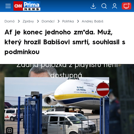
Domů
Zprávy
Domácí
Politika
Andrej Babiš
Ať je konec jednoho zm*da. Muž,
který hrozil Babišovi smrtí, souhlasil s
podmínkou
Žádná položka z playlistu není
Výběr redakce
dostupná.