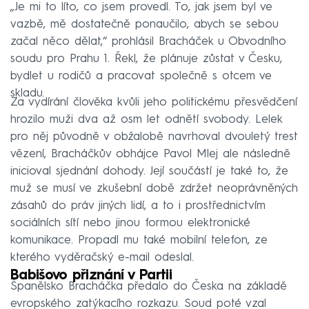
„Je mi to líto, co jsem provedl. To, jak jsem byl ve
vazbě, mě dostatečně ponaučilo, abych se sebou
začal něco dělat,“ prohlásil Bracháček u Obvodního
soudu pro Prahu 1. Řekl, že plánuje zůstat v Česku,
bydlet u rodičů a pracovat společně s otcem ve
skladu.
Za vydírání člověka kvůli jeho politickému přesvědčení
hrozilo muži dva až osm let odnětí svobody. Lelek
pro něj původně v obžalobě navrhoval dvouletý trest
vězení, Bracháčkův obhájce Pavol Mlej ale následně
inicioval sjednání dohody. Její součástí je také to, že
muž se musí ve zkušební době zdržet neoprávněných
zásahů do práv jiných lidí, a to i prostřednictvím
sociálních sítí nebo jinou formou elektronické
komunikace. Propadl mu také mobilní telefon, ze
kterého vyděračský e-mail odeslal.
Babišovo přiznání v Partii
Španělsko Bracháčka předalo do Česka na základě
evropského zatýkacího rozkazu. Soud poté vzal