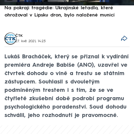
Na pokraji tragédie: Ukrajinské letadlo, které
P
ohrožoval v Lipsku dron, bylo naložené municí
e
ČTK
27. kvě 2021, 14:23
Lukáš Bracháček, který se přiznal k vydírání
premiéra Andreje Babiše (ANO), uzavřel ve
čtvrtek dohodu o vině a trestu se státním
zástupcem. Souhlasil s dvouletým
podmíněným trestem i s tím, že se ve
čtyřleté zkušební době podrobí programu
psychologického poradenství. Soud dohodu
schválil, jeho rozhodnutí je pravomocné.