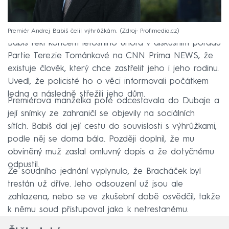
Premiér Andrej Babiš čelil výhrůžkám.
Zdroj: Profimedia.cz
Babiš řekl koncem letošního února v diskusním pořadu
Partie Terezie Tománkové na CNN Prima NEWS, že
existuje člověk, který chce zastřelit jeho i jeho rodinu.
Uvedl, že policisté ho o věci informovali počátkem
ledna a následně střežili jeho dům.
Premiérova manželka poté odcestovala do Dubaje a
její snímky ze zahraničí se objevily na sociálních
sítích. Babiš dal její cestu do souvislosti s výhrůžkami,
podle něj se doma bála. Později doplnil, že mu
obviněný muž zaslal omluvný dopis a že dotyčnému
odpustil.
Ze soudního jednání vyplynulo, že Bracháček byl
trestán už dříve. Jeho odsouzení už jsou ale
zahlazena, nebo se ve zkušební době osvědčil, takže
k němu soud přistupoval jako k netrestanému.