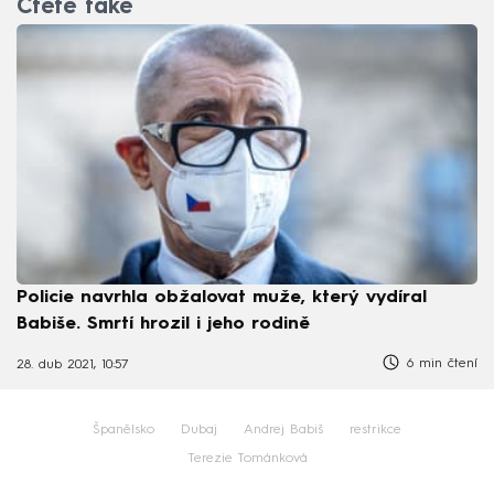
Čtěte také
Policie navrhla obžalovat muže, který vydíral
Babiše. Smrtí hrozil i jeho rodině
6 min čtení
28. dub 2021, 10:57
Španělsko
Dubaj
Andrej Babiš
restrikce
Terezie Tománková