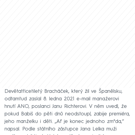
Devětatřicetiletý Bracháček, který žil ve Španělsku,
odtamtud zaslal 8. ledna 2021 e-mail manažerovi
hnutí ANO, poslanci Janu Richterovi. V něm uvedl, že
pokud Babiš do pěti dnů neodstoupí, zabije premiéra,
jeho manželku i děti. „Ať je konec jednoho zm*da,“
napsal. Podle státního zástupce Jana Lelka muži