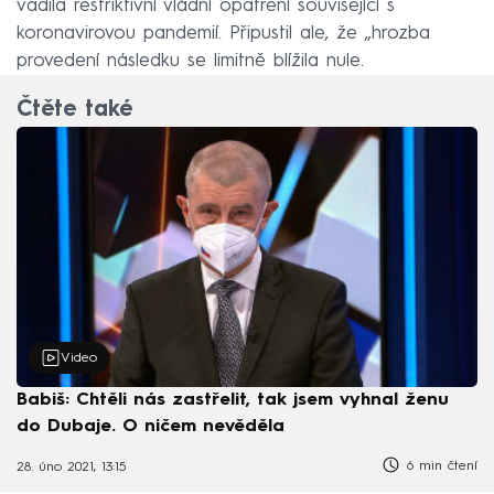
vadila restriktivní vládní opatření související s
koronavirovou pandemií. Připustil ale, že „hrozba
provedení následku se limitně blížila nule.
Čtěte také
Video
Babiš: Chtěli nás zastřelit, tak jsem vyhnal ženu
do Dubaje. O ničem nevěděla
6 min čtení
28. úno 2021, 13:15