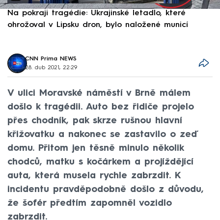
Na pokraji tragédie: Ukrajinské letadlo, které
P
ohrožoval v Lipsku dron, bylo naložené municí
e
CNN Prima NEWS
28. dub 2021, 22:29
V ulici Moravské náměstí v Brně málem
došlo k tragédii. Auto bez řidiče projelo
přes chodník, pak skrze rušnou hlavní
křižovatku a nakonec se zastavilo o zeď
domu. Přitom jen těsně minulo několik
chodců, matku s kočárkem a projíždějící
auta, která musela rychle zabrzdit. K
incidentu pravděpodobně došlo z důvodu,
že šofér předtím zapomněl vozidlo
zabrzdit.