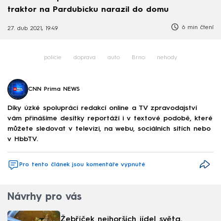
traktor na Pardubicku narazil do domu
6 min čtení
27. dub 2021, 19:49
policie
doprava
auto
Brno
nehody
CNN Prima NEWS
Díky úzké spolupráci redakcí online a TV zpravodajství
vám přinášíme desítky reportáží i v textové podobě, které
můžete sledovat v televizi, na webu, sociálních sítích nebo
v HbbTV.
Pro tento článek jsou komentáře vypnuté
Návrhy pro vás
Žebříček nejhorších jídel světa.