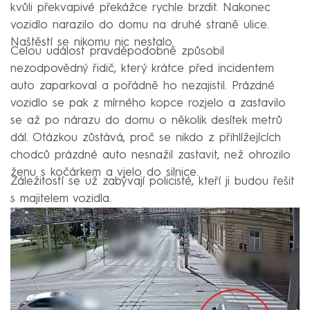
kvůli překvapivé překážce rychle brzdit. Nakonec
vozidlo narazilo do domu na druhé straně ulice.
Naštěstí se nikomu nic nestalo.
Celou událost pravděpodobně způsobil
nezodpovědný řidič, který krátce před incidentem
auto zaparkoval a pořádně ho nezajistil. Prázdné
vozidlo se pak z mírného kopce rozjelo a zastavilo
se až po nárazu do domu o několik desítek metrů
dál. Otázkou zůstává, proč se nikdo z přihlížejících
chodců prázdné auto nesnažil zastavit, než ohrozilo
ženu s kočárkem a vjelo do silnice.
Záležitostí se už zabývají policisté, kteří ji budou řešit
s majitelem vozidla.