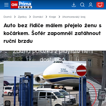
Domů
Zprávy
Domácí
Kraje
Jihomoravský kraj
Auto bez řidiče málem přejelo ženu s
kočárkem. Šofér zapomněl zatáhnout
ruční brzdu
Žádná položka z playlistu není
Výběr redakce
dostupná.