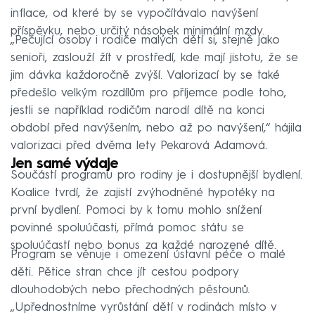
inflace, od které by se vypočítávalo navýšení
příspěvku, nebo určitý násobek minimální mzdy.
„Pečující osoby i rodiče malých dětí si, stejně jako
senioři, zaslouží žít v prostředí, kde mají jistotu, že se
jim dávka každoročně zvýší. Valorizací by se také
předešlo velkým rozdílům pro příjemce podle toho,
jestli se například rodičům narodí dítě na konci
období před navýšením, nebo až po navýšení,“ hájila
valorizaci před dvěma lety Pekarová Adamová.
Jen samé výdaje
Součástí programu pro rodiny je i dostupnější bydlení.
Koalice tvrdí, že zajistí zvýhodněné hypotéky na
první bydlení. Pomoci by k tomu mohlo snížení
povinné spoluúčasti, přímá pomoc státu se
spoluúčastí nebo bonus za každé narozené dítě.
Program se věnuje i omezení ústavní péče o malé
děti. Pětice stran chce jít cestou podpory
dlouhodobých nebo přechodných pěstounů.
„Upřednostníme vyrůstání dětí v rodinách místo v