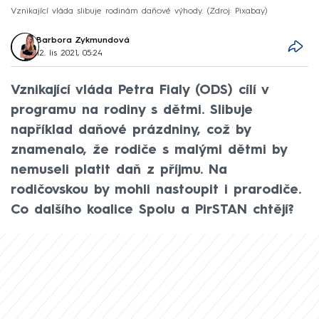
Vznikající vláda slibuje rodinám daňové výhody.
Zdroj: Pixabay
Barbora Zykmundová
12. lis 2021, 05:24
Vznikající vláda Petra Fialy (ODS) cílí v
programu na rodiny s dětmi. Slibuje
například daňové prázdniny, což by
znamenalo, že rodiče s malými dětmi by
nemuseli platit daň z příjmu. Na
rodičovskou by mohli nastoupit i prarodiče.
Co dalšího koalice Spolu a PirSTAN chtějí?