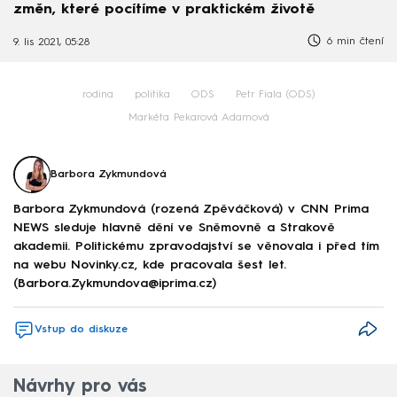
změn, které pocítíme v praktickém životě
6 min čtení
9. lis 2021, 05:28
rodina
politika
ODS
Petr Fiala (ODS)
Markéta Pekarová Adamová
Barbora Zykmundová
Barbora Zykmundová (rozená Zpěváčková) v CNN Prima
NEWS sleduje hlavně dění ve Sněmovně a Strakově
akademii. Politickému zpravodajství se věnovala i před tím
na webu Novinky.cz, kde pracovala šest let.
(Barbora.Zykmundova@iprima.cz)
Vstup do diskuze
Návrhy pro vás