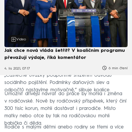
Video
Jak chce nová vláda šetřit? V koaličním programu
převažují výdaje, říká komentátor
6 min čtení
4. lis 2021, 07:17
„Částečné úvazky podpoříme snížením odvodů
sociálního pojištění. Podmínky daňových slev a
odpočtů nastavíme motivačně,“ slibuje koalice.
Umožnit dřívější návrat do práce by mohla i změna
v rodičovské. Nově by rodičovský příspěvek, který činí
300 tisíc korun, mohli dostávat i prarodiče. Místo
matky nebo otce by tak na rodičovskou mohli
babička či děda.
Rodiče s malými dětmi anebo rodiny se třemi a více