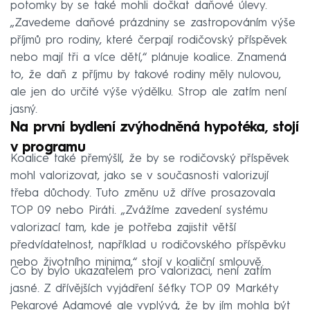
potomky by se také mohli dočkat daňové úlevy.
„Zavedeme daňové prázdniny se zastropováním výše
příjmů pro rodiny, které čerpají rodičovský příspěvek
nebo mají tři a více dětí,“ plánuje koalice. Znamená
to, že daň z příjmu by takové rodiny měly nulovou,
ale jen do určité výše výdělku. Strop ale zatím není
jasný.
Na první bydlení zvýhodněná hypotéka, stojí
v programu
Koalice také přemýšlí, že by se rodičovský příspěvek
mohl valorizovat, jako se v současnosti valorizují
třeba důchody. Tuto změnu už dříve prosazovala
TOP 09 nebo Piráti. „Zvážíme zavedení systému
valorizací tam, kde je potřeba zajistit větší
předvídatelnost, například u rodičovského příspěvku
nebo životního minima,“ stojí v koaliční smlouvě.
Co by bylo ukazatelem pro valorizaci, není zatím
jasné. Z dřívějších vyjádření šéfky TOP 09 Markéty
Pekarové Adamové ale vyplývá, že by jím mohla být