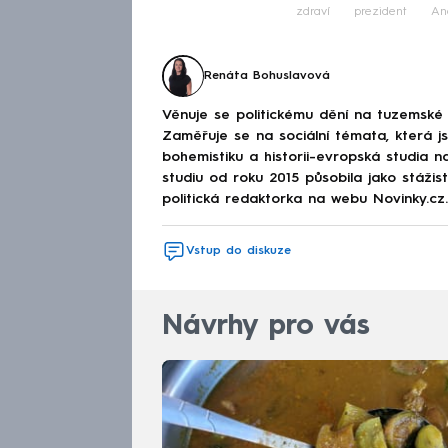
zdraví
prezident
An
Renáta Bohuslavová
Věnuje se politickému dění na tuzemské 
Zaměřuje se na sociální témata, která j
bohemistiku a historii-evropská studia na
studiu od roku 2015 působila jako stáži
politická redaktorka na webu Novinky.cz.
Vstup do diskuze
Návrhy pro vás