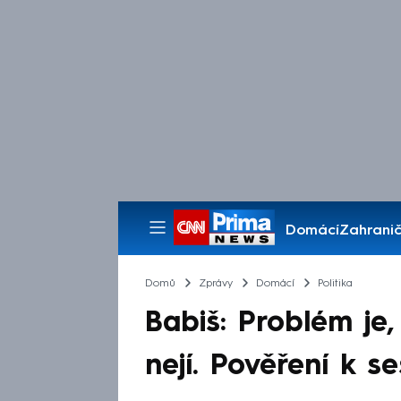
Domácí
Zahranič
Pořady
Domů
Zprávy
Domácí
Politika
Babiš: Problém je
nejí. Pověření k s