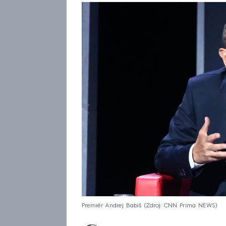
Premiér Andrej Babiš
Zdroj: CNN Prima NEWS