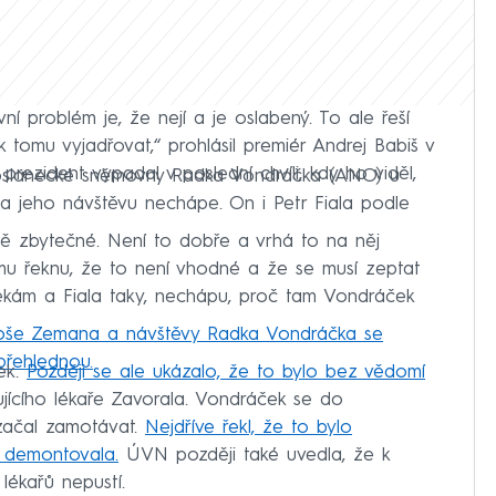
ní problém je, že nejí a je oslabený. To ale řeší
 tomu vyjadřovat,“ prohlásil premiér Andrej Babiš v
prezident vypadal v poslední chvíli, kdy ho viděl,
Poslanecké sněmovny Radka Vondráčka (ANO) u
jeho návštěvu nechápe. On i Petr Fiala podle
ně zbytečné. Není to dobře a vrhá to na něj
k mu řeknu, že to není vhodné a že se musí zeptat
ekám a Fiala taky, nechápu, proč tam Vondráček
iloše Zemana a návštěvy Radka Vondráčka se
přehlednou.
ek.
Později se ale ukázalo, že to bylo bez vědomí
ujícího lékaře Zavorala. Vondráček se do
 začal zamotávat.
Nejdříve řekl, že to bylo
e demontovala.
ÚVN později také uvedla, že k
lékařů nepustí.