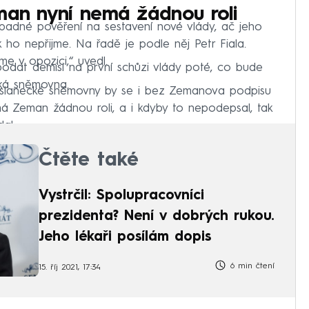
eman nyní nemá žádnou roli
ípadné pověření na sestavení nové vlády, ač jeho
k ho nepřijme. Na řadě je podle něj Petr Fiala.
e v opozici,“ uvedl.
podat demisi na první schůzi vlády poté, co bude
cká sněmovna.
 Poslanecké sněmovny by se i bez Zemanova podpisu
nemá Zeman žádnou roli, a i kdyby to nepodepsal, tak
al.
Čtěte také
Vystrčil: Spolupracovníci
prezidenta? Není v dobrých rukou.
Jeho lékaři posílám dopis
6 min čtení
15. říj 2021, 17:34