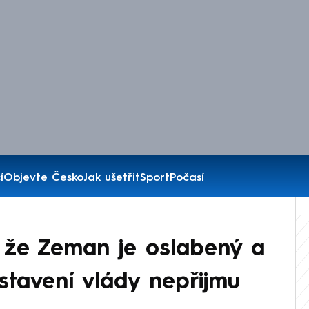
í
Objevte Česko
Jak ušetřit
Sport
Počasí
, že Zeman je oslabený a
estavení vlády nepřijmu