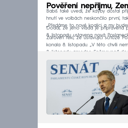
Pověření nepřijmu, Z
Babiš také uvedl, že kdyby dostal př
hnutí ve volbách neskončilo první, ta
„Předáme to nové koalici a my budem
Dodal, že jeho vláda je připravená 
8. listopadu ustavena nová Poslane
Zároveň řekl, že ustavující schůze
konala 8. listopadu. „V této chvíli 
8. listopadu zasedne Sněmovna,“ dod