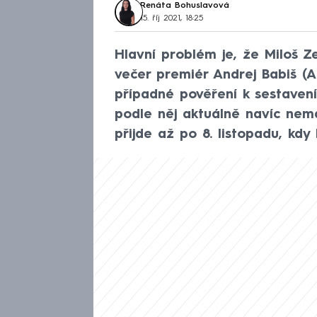
Renáta Bohuslavová
15. říj 2021, 18:25
Hlavní problém je, že Miloš Ze
večer premiér Andrej Babiš (AN
případné pověření k sestaven
podle něj aktuálně navíc nemá
přijde až po 8. listopadu, kd