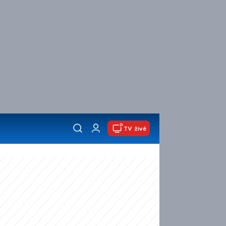
TV živě