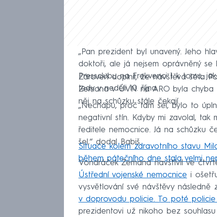
„Pan prezident byl unavený. Jeho hlav
doktoři, ale já nejsem oprávněný se k
Pressclubu na Frekvenci 1 k tomu, jak 
Zároveň doplnil, že návštěva šéfa 
tedy v neděli 10. října.
Zemana v ÚVN na ARO byla chyba a 
něj na schůzku stále čekají.
„Nechápu, proč tam šel, bylo to úpl
negativní stín. Kdyby mi zavolal, ta
ředitele nemocnice. Já na schůzku č
šel,“ dodal Babiš.
Situace kolem zdravotního stavu M
během pátečního dne stala velmi ne
Vondráček Zemana navštívil ve čtvrt
Ústřední vojenské nemocnice
i ošetř
vysvětlování své návštěvy následně
v doprovodu policie. To poté polici
prezidentovi už nikoho bez souhlasu 