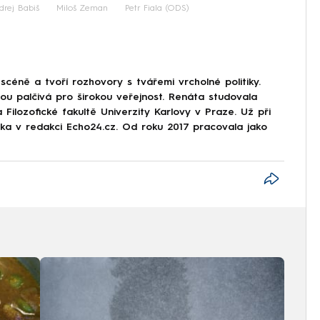
drej Babiš
Miloš Zeman
Petr Fiala (ODS)
scéně a tvoří rozhovory s tvářemi vrcholné politiky.
sou palčivá pro širokou veřejnost. Renáta studovala
 Filozofické fakultě Univerzity Karlovy v Praze. Už při
stka v redakci Echo24.cz. Od roku 2017 pracovala jako