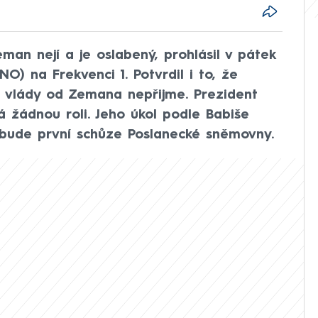
man nejí a je oslabený, prohlásil v pátek
O) na Frekvenci 1. Potvrdil i to, že
í vlády od Zemana nepřijme. Prezident
 žádnou roli. Jeho úkol podle Babiše
y bude první schůze Poslanecké sněmovny.