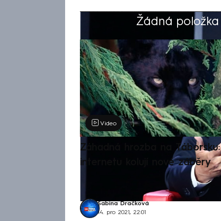
Žádná položka z
Výběr redakce
Video
Záhadná hrozba na Táborsku: 
internetu kolují nové záběry
Sabina Dračková
14. pro 2021, 22:01