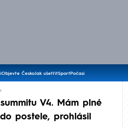
í
Objevte Česko
Jak ušetřit
Sport
Počasí
a
a summitu V4. Mám plné
do postele, prohlásil