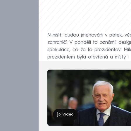
Ministři budou jmenováni v pátek, vče
zahraničí. V pondělí to oznámil desig
spekulace, co za to prezidentovi Mil
prezidentem byla otevřená a místy i t
Video