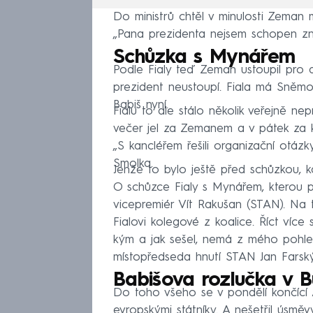
Do ministrů chtěl v minulosti Zeman m
„Pana prezidenta nejsem schopen znás
Schůzka s Mynářem
Podle Fialy teď Zeman ustoupil pro 
prezident neustoupí. Fiala má Sněmo
Babiš nyní.
Fialu to ale stálo několik veřejně n
večer jel za Zemanem a v pátek za ka
„S kancléřem řešili organizační otáz
Smolka.
Jenže to bylo ještě před schůzkou, k
O schůzce Fialy s Mynářem, kterou p
vicepremiér Vít Rakušan (STAN). Na 
Fialovi kolegové z koalice. Říct více 
kým a jak sešel, nemá z mého pohle
místopředseda hnutí STAN Jan Farský
Babišova rozlučka v B
Do toho všeho se v pondělí končící 
evropskými státníky. A nešetřil úsměv