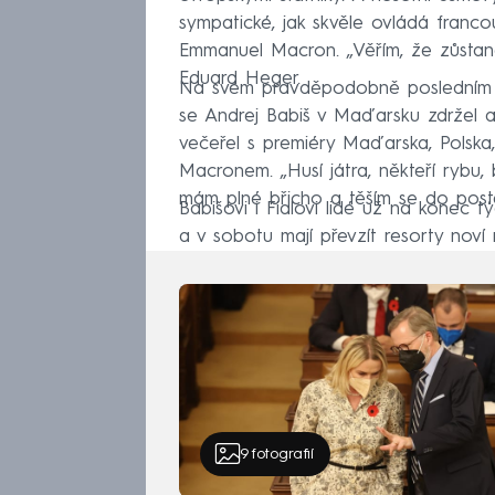
sympatické, jak skvěle ovládá franco
Emmanuel Macron. „Věřím, že zůstane
Eduard Heger.
Na svém pravděpodobně posledním je
se Andrej Babiš v Maďarsku zdržel až
večeřel s premiéry Maďarska, Polska
Macronem. „Husí játra, někteří rybu, 
mám plné břicho a těším se do postel
Babišovi i Fialovi lidé už na konec tý
a v sobotu mají převzít resorty noví mi
9
fotografií