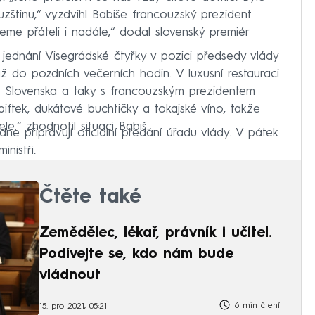
uzštinu,“ vyzdvihl Babiše francouzský prezident
me přáteli i nadále,“ dodal slovenský premiér
dnání Visegrádské čtyřky v pozici předsedy vlády
 do pozdních večerních hodin. V luxusní restauraci
, Slovenska a taky s francouzským prezidentem
biftek, dukátové buchtičky a tokajské víno, takže
e,“ zhodnotil situaci Babiš.
dne připravují oficiální předání úřadu vlády. V pátek
nistři.
Čtěte také
Zemědělec, lékař, právník i učitel.
Podívejte se, kdo nám bude
vládnout
6 min čtení
15. pro 2021, 05:21