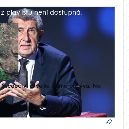
 playlistu není dostupná.
V
Svědectví o velké šelmě přibývá. Na
Setká
je op