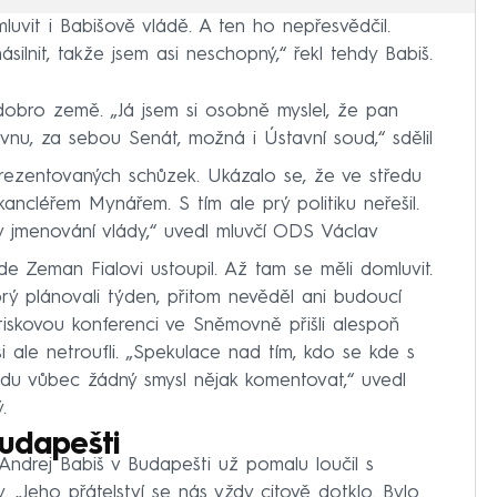
luvit i Babišově vládě. A ten ho nepřesvědčil.
ilnit, takže jsem asi neschopný,“ řekl tehdy Babiš.
dobro země. „Já jsem si osobně myslel, že pan
vnu, za sebou Senát, možná i Ústavní soud,“ sdělil
eprezentovaných schůzek. Ukázalo se, že ve středu
ncléřem Mynářem. S tím ale prý politiku neřešil.
ky jmenování vlády,“ uvedl mluvčí ODS Václav
de Zeman Fialovi ustoupil. Až tam se měli domluvit.
rý plánovali týden, přitom nevěděl ani budoucí
tiskovou konferenci ve Sněmovně přišli alespoň
si ale netroufli. „Spekulace nad tím, kdo se kde s
du vůbec žádný smysl nějak komentovat,“ uvedl
.
udapešti
Andrej Babiš v Budapešti už pomalu loučil s
y. „Jeho přátelství se nás vždy citově dotklo. Bylo