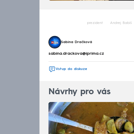
prezident
Andrej Babiš
Sabina Dračková
sabina.drackova@iprima.cz
Vstup do diskuze
Návrhy pro vás