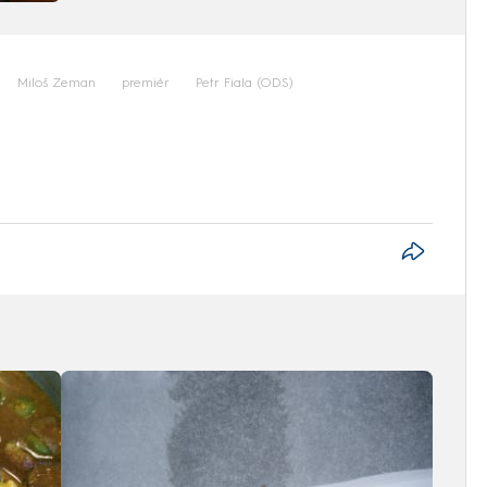
Miloš Zeman
premiér
Petr Fiala (ODS)