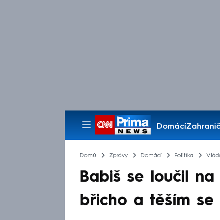
Domácí
Zahranič
Pořady
Domů
Zprávy
Domácí
Politika
Vlád
Babiš se loučil n
břicho a těším se 