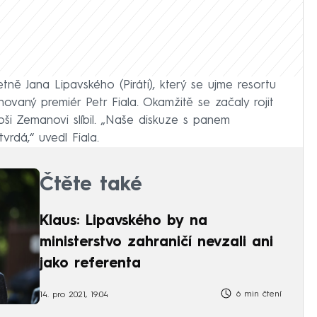
tně Jana Lipavského (Piráti), který se ujme resortu
novaný premiér Petr Fiala. Okamžitě se začaly rojit
oši Zemanovi slíbil. „Naše diskuze s panem
vrdá,“ uvedl Fiala.
Čtěte také
Klaus: Lipavského by na
ministerstvo zahraničí nevzali ani
jako referenta
6 min čtení
14. pro 2021, 19:04