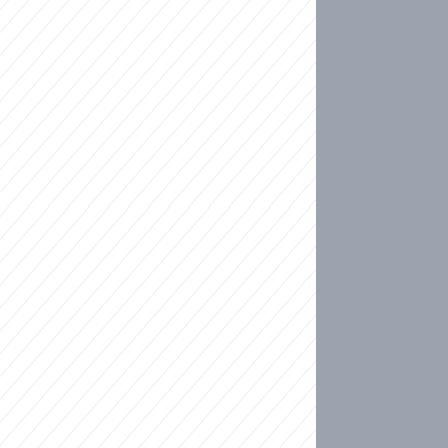
ideo
ní plné slz po 50 letech: Matku donutili dát d
ět spojil test DNA