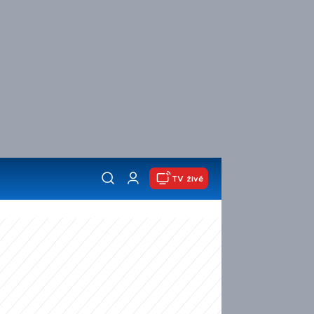
TV živě