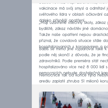
Babiše rovněž trápí zdravotníci, kteř
vakcinace má svůj smysl a odmítaví je
světového lídra v oblasti očkování oz
daleko přísnější opatření.
„Mají uzavřené všechny školy, zákaz
bydliště, zákaz návštěv jiné domácnos
Takže naše opatření nejsou drastická, 
přiznal, že covidová situace stále d
hospitalizovaných s koronavirem a pa
Babiš se mimo jiné vyjadřoval také k
podle něj skončí z důvodu, že je fi
zdravotníků. Podle premiéra stát nech
hospitalizováno více než 8 000 lidí 
nemocnicích nebude dostatečná kapa
Nemocnice tak od konce října nebyl
areálu zaplatil zhruba 51 milionů koru