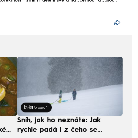
korektnost i striktní dělení světa na „černou“ a „bílou“.
31
fotografií
Sníh, jak ho neznáte: Jak
ké
rychle padá i z čeho se