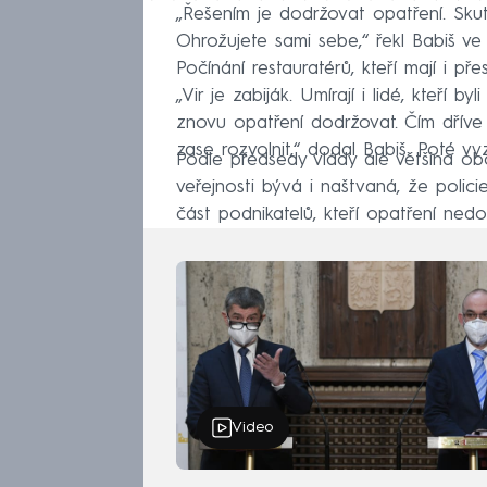
„Řešením je dodržovat opatření. Sku
Ohrožujete sami sebe,“ řekl Babiš ve 
Počínání restauratérů, kteří mají i př
„Vir je zabiják. Umírají i lidé, kteří
znovu opatření dodržovat. Čím dříve
zase rozvolnit,“ dodal Babiš. Poté vy
Podle předsedy vlády ale většina obč
veřejnosti bývá i naštvaná, že policie
část podnikatelů, kteří opatření nedodr
Video