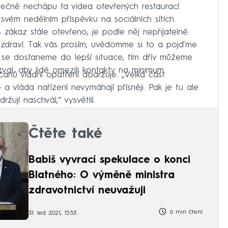
tečně nechápu ta videa otevřených restaurací.
svém nedělním příspěvku na sociálních sítích.
es zákaz stále otevřeno, je podle něj nepřijatelné.
 byli zdraví. Tak vás prosím, uvědomme si to a pojďme
 se dostaneme do lepší situace, tím dřív můžeme
zval, aby lidé omezili kontakty na minimum.
anů vládní opatření dodržuje. „Velká část
 a vláda nařízení nevymáhají přísněji. Pak je tu ale
žují naschvál,“ vysvětlil.
Čtěte také
Babiš vyvrací spekulace o konci
Blatného: O výměně ministra
zdravotnictví neuvažuji
6 min čtení
31. led 2021, 15:53