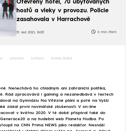
Otevřený hotel, 70 ubytovaných
hostů a vleky v provozu. Policie
zasahovala v Harrachově
6 min čtení
31. led 2021, 16:03
ce
očkování
Letňany
Andrej Babiš
ně. Nenechává ho chladným ani zahraniční politika,
ině. Rád zpracovává i gaming a nezanedbává v textech
doval na Gymnáziu Na Vítězné pláni a poté na Vyšší
ké získal první novinářské zkušenosti. V on-line
covat v květnu 2020. V té době přispíval také do
Generace20 a na hudební web Planeta Hudba. Po
astoupil na CNN Prima NEWS jako redaktor. Nesnáší