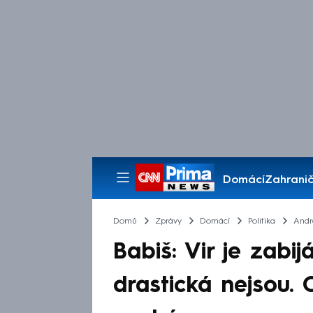
Domácí
Zahranič
Pořady
Domů
Zprávy
Domácí
Politika
Andr
Babiš: Vir je zabi
drastická nejsou.