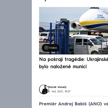
Video
Na pokraji tragédie: Ukrajinsk
bylo naložené municí
Marek Veselý
31. led 2021, 18:57
Premiér Andrej Babiš (ANO) v