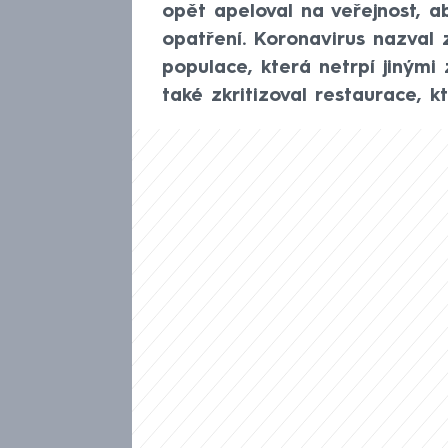
opět apeloval na veřejnost, a
opatření. Koronavirus nazval 
populace, která netrpí jinými
také zkritizoval restaurace, k