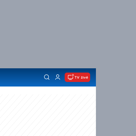
TV živě