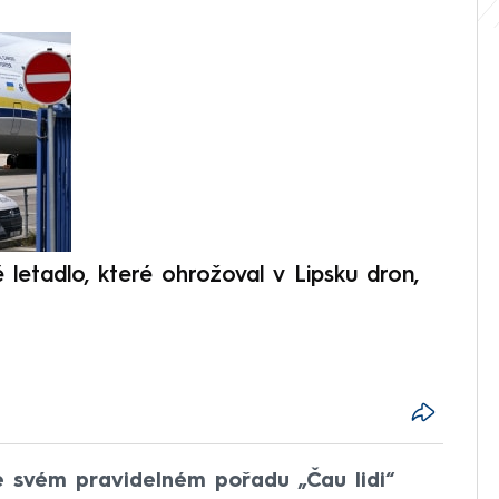
V
é letadlo, které ohrožoval v Lipsku dron,
Přilá
polit
e svém pravidelném pořadu „Čau lidi“