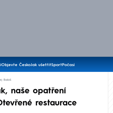
í
Objevte Česko
Jak ušetřit
Sport
Počasí
ej Babiš
ják, naše opatření
 Otevřené restaurace