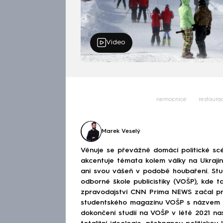
Video
nemocnice
restaura
Marek Veselý
Věnuje se převážně domácí politické scé
akcentuje témata kolem války na Ukraj
ani svou vášeň v podobě houbaření. Stu
odborné škole publicistiky (VOŠP), kde ta
zpravodajství CNN Prima NEWS začal pra
studentského magazínu VOŠP s názvem 
dokončení studií na VOŠP v létě 2021 n