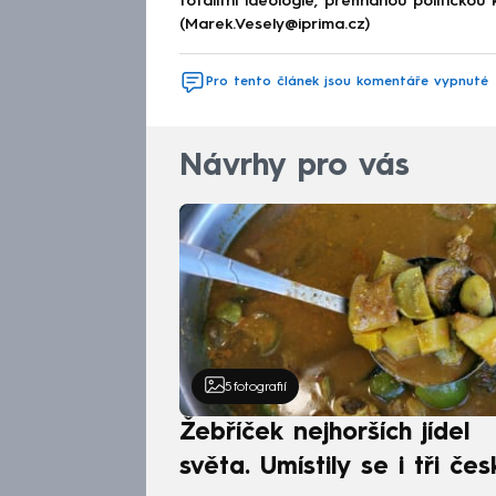
totalitní ideologie, přehnanou politickou 
(Marek.Vesely@iprima.cz)
Pro tento článek jsou komentáře vypnuté
Návrhy pro vás
5
fotografií
Žebříček nejhorších jídel
světa. Umístily se i tři čes