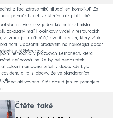
í se nechtějí nechat očkovat. Zdůraznil, že
dinci z řad zdravotníků situaci jen komplikují. Za
načil premiér Izrael, ve kterém ale platí také
 pohybu na více než jeden kilometr od místa
ti, zakázaný mají i okénkový výdej v restauracích.
v Izraeli jsou přísnější,“ uvedl premiér, který však
obrá není. Upozornil především na neklesající počet
cientů v těžkém stavu.
 polní nemocnici v pražských Letňanech, která
nančně neúnosná, ne že by byl nedostatek
al záložní nemocnici zřídit v době, kdy bylo
s covidem, a to z obavy, že ve standardních
cita.
a vůbec aktivována. Stát dosud jen za pronájem
n.
Čtěte také