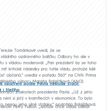
i Terezie Tománkové uvedl, že se
 vládního ozdravného balíčku. Odbory ho ale v
batu s vládou moderoval. „Pan prezident by se toho
 mít kritické následky pro tuhle vládu, protože lidé
z úst občanů,“ uvedla v pořadu 360° na CNN Prima
lského výboru Margita Balaštíková (ANO).
lík opatření podle Pavla nebude stačit.
i třetího
orných znalostech prezidenta Pavla. „Už z jeho
 a není si jistý v kramflecích v ekonomice. To bylo
o nejsou jeho silné stránky,“ podotkla Balaštíková.
iérovi Petru Fialovi. „Jestliže chce vláda udělat