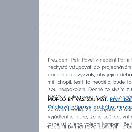
Prezident Petr Pavel v nedělní Parti
nechystá vstupovat do projednávání
pondělí i tak vyzvaly, aby jejich de
měl chopit. Jestli to neudělá, bude to
jsou nespokojení. Denně to slyším 
NEWS členka rozpočtového a zemědě
MOHLO BY VÁS ZAJÍMAT:
První ba
Očekává přípravy druhého, možná 
Zároveň uvedla, že pochybuje o odb
vyjádření je jasné, že je spíš pasivní
jasné už v jeho volební kampani, že t
Podle ní by měl Pavel domluvit i prem