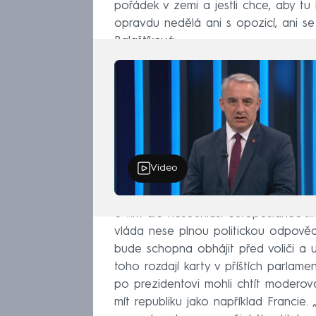
pořádek v zemi a jestli chce, aby tu b
opravdu nedělá ani s opozicí, ani se
Balaštíková.
Video
S tím ale nesouhlasí europoslanec Jiří
vláda nese plnou politickou odpověd
bude schopna obhájit před voliči a u
toho rozdají karty v příštích parlame
po prezidentovi mohli chtít moderov
mít republiku jako například Francie.