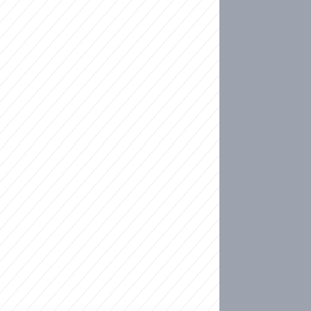
ideo
kat migranty do Česka? Sami by odešli, tvrdí exp
ické sebevraždě