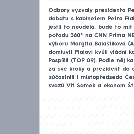
Odbory vyzvaly prezidenta Pe
debatu s kabinetem Petra Fial
jestli to neudělá, bude to mít
pořadu 360° na CNN Prima N
výboru Margita Balaštíková (
domluvit Fialovi kvůli vládní 
Pospíšil (TOP 09). Podle něj 
za své kroky a prezident do 
zúčastnili i místopředseda Č
svazů Vít Samek a ekonom Št