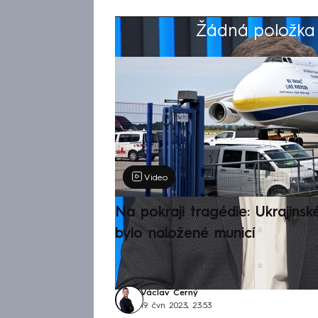
Žádná položka z
Výběr redakce
Video
Na pokraji tragédie: Ukrajinsk
bylo naložené municí
Václav Černý
19. čvn 2023, 23:53