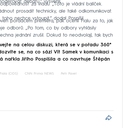
derovat debatu,“ vysvětlil.
odpovědnost za vládu. „Toto je vládní balíček.
ládnout prosadit technicky, ale také odkomunikovat.
toho nechce vstoupit,“ dodal Pospíšil.
veň poradcem premiéra, pak ocenil Fialu za to, jak
toje odborů. „Po tom, co by odbory vyhlásily
echna jednání zrušil. Dokud to neodvolají, tak bych
ejte na celou diskuzi, která se v pořadu 360°
zvíte se, na co sází Vít Samek v komunikaci s
á nařkla Jiřího Pospíšila a co navrhuje Štěpán
 Fiala (ODS)
CNN Prima NEWS
Petr Pavel