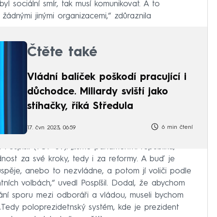
yl sociální smír, tak musí komunikovat. A to
 žádnými jinými organizacemi,“ zdůraznila
Čtěte také
Vládní balíček poškodí pracující i
důchodce. Miliardy sviští jako
stíhačky, říká Středula
6 min čtení
17. čvn 2023, 06:59
 Pospíšil (TOP 09). „Jsme parlamentní republika,
nost za své kroky, tedy i za reformy. A buď je
spěje, anebo to nezvládne, a potom jí voliči podle
ntních volbách,“ uvedl Pospíšil. Dodal, že abychom
ání sporu mezi odboráři a vládou, museli bychom
 „Tedy poloprezidetnský systém, kde je prezident