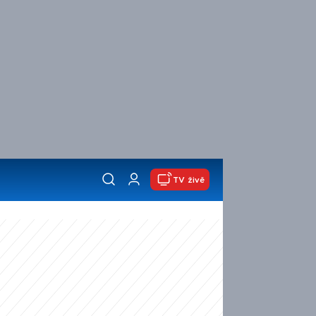
TV živě