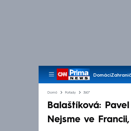
Domácí
Zahranič
Pořady
Domů
Pořady
360°
Balaštíková: Pavel
Nejsme ve Francii,