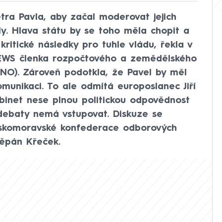
tra Pavla, aby začal moderovat jejich
y. Hlava státu by se toho měla chopit a
 kritické následky pro tuhle vládu, řekla v
EWS členka rozpočtového a zemědělského
ANO). Zároveň podotkla, že Pavel by měl
komunikaci. To ale odmítá europoslanec Jiří
kabinet nese plnou politickou odpovědnost
debaty nemá vstupovat. Diskuze se
eskomoravské konfederace odborových
ěpán Křeček.