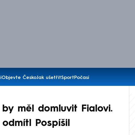
í
Objevte Česko
Jak ušetřit
Sport
Počasí
 by měl domluvit Fialovi.
 odmítl Pospíšil