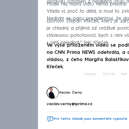
opravdu schopen z nějakého titulu mo
Podle něj hlava státu nemá přebírat 
Vláda ví, proč to dělá, a musí to zv
Nedivím se panu prezidentovi, že do 
Ekonom Štěpán Křeček, který je záro
je chladný a přijímá až urážlivé pos
stávkovou pohotovost, bych s nimi vš
s nimi nejednal,“ řekl Křeček.
Ve výše přiloženém videu se podív
na CNN Prima NEWS odehrála, a do
vládou, z čeho Margita Balaštíkov
Křeček.
Francie
TOP 09
Petr
Václav Černý
vaclav.cerny@iprima.cz
Pro tento článek jsou komentáře vypnuté