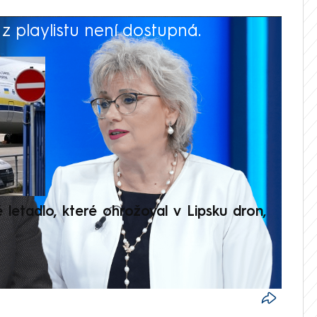
 playlistu není dostupná.
V
é letadlo, které ohrožoval v Lipsku dron,
Přilá
polit