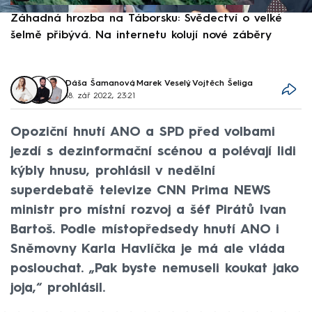
Záhadná hrozba na Táborsku: Svědectví o velké
S
šelmě přibývá. Na internetu kolují nové záběry
d
Dáša Šamanová
,
Marek Veselý
,
Vojtěch Šeliga
18. zář 2022, 23:21
Opoziční hnutí ANO a SPD před volbami
jezdí s dezinformační scénou a polévají lidi
kýbly hnusu, prohlásil v nedělní
superdebatě televize CNN Prima NEWS
ministr pro místní rozvoj a šéf Pirátů Ivan
Bartoš. Podle místopředsedy hnutí ANO i
Sněmovny Karla Havlíčka je má ale vláda
poslouchat. „Pak byste nemuseli koukat jako
joja,“ prohlásil.