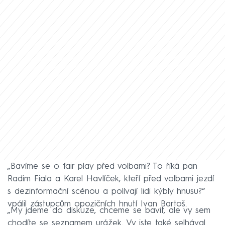
„Bavíme se o fair play před volbami? To říká pan
Radim Fiala a Karel Havlíček, kteří před volbami jezdí
s dezinformační scénou a polívají lidi kýbly hnusu?“
vpálil zástupcům opozičních hnutí Ivan Bartoš.
„My jdeme do diskuze, chceme se bavit, ale vy sem
chodíte se seznamem urážek. Vy jste také selhával