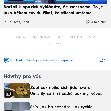
Bartoš k opozici: Vykládáte, že zmrzneme. To je
jako během covidu říkat, že všichni umřeme
6 min čtení
18. zář 2022, 22:32
politika
Karel Havlíček
CNN Prima NEWS
volby
Ivan Bartoš
Pro tento článek jsou komentáře vypnuté
Návrhy pro vás
Žebříček nejhorších jídel světa.
Umístily se i tři české pokrmy, vévodí
skandinávská kuchyně
Sníh, jak ho neznáte: Jak rychle