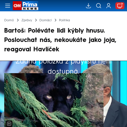
Domů
Zprávy
Domácí
Politika
Bartoš: Poléváte lidi kýbly hnusu.
Poslouchat nás, nekoukáte jako joja,
reagoval Havlíček
Žádná položka z playlistu není
Výběr redakce
dostupná.