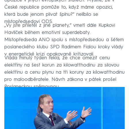
opozice v jiných evropských státech. Myslíte, že v
České republice pomůže to, když máme opozici,
která bude jenom plivat špínu?“ nelíbilo se
místopředsedovi ODS.
„Vy jste přiletěl z jiné planety,“ vmetl dále Kupkovi
Havlíček během emotivní superdebaty.
Místopředseda ANO spolu s místopředsedou a šéfem
poslaneckého klubu SPD Radimem Fialou kroky vlády
v energetické krizi opakovaně kritizovali.
Vláda minulý týden řekla, že chce omezit cenu
elektřiny na šest korun za kilowatthodinu za silovou
elektřinu a cenu plynu na tři koruny za kilowatthodinu
pro maloodběratele. Návrh zákona v pátek prošel
Poslaneckou sněmovnou.