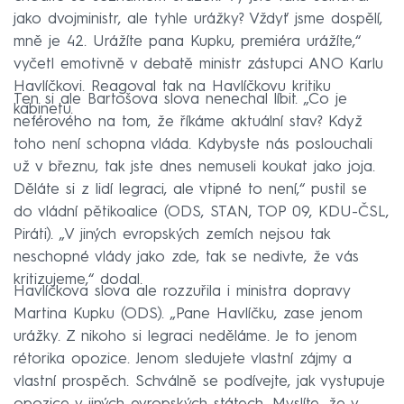
jako dvojministr, ale tyhle urážky? Vždyť jsme dospělí,
mně je 42. Urážíte pana Kupku, premiéra urážíte,“
vyčetl emotivně v debatě ministr zástupci ANO Karlu
Havlíčkovi. Reagoval tak na Havlíčkovu kritiku
Ten si ale Bartošova slova nenechal líbit. „Co je
kabinetu.
neférového na tom, že říkáme aktuální stav? Když
toho není schopna vláda. Kdybyste nás poslouchali
už v březnu, tak jste dnes nemuseli koukat jako joja.
Děláte si z lidí legraci, ale vtipné to není,“ pustil se
do vládní pětikoalice (ODS, STAN, TOP 09, KDU-ČSL,
Piráti). „V jiných evropských zemích nejsou tak
neschopné vlády jako zde, tak se nedivte, že vás
kritizujeme,“ dodal.
Havlíčkova slova ale rozzuřila i ministra dopravy
Martina Kupku (ODS). „Pane Havlíčku, zase jenom
urážky. Z nikoho si legraci neděláme. Je to jenom
rétorika opozice. Jenom sledujete vlastní zájmy a
vlastní prospěch. Schválně se podívejte, jak vystupuje