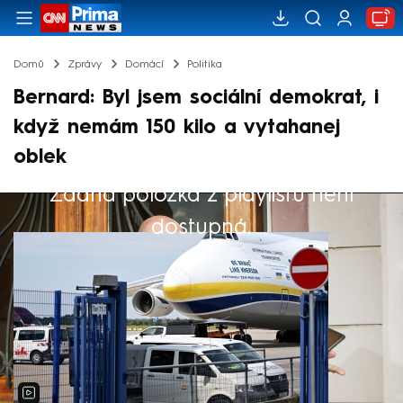
Domů
Zprávy
Domácí
Politika
Bernard: Byl jsem sociální demokrat, i
když nemám 150 kilo a vytahanej
oblek
Žádná položka z playlistu není
Výběr redakce
dostupná.