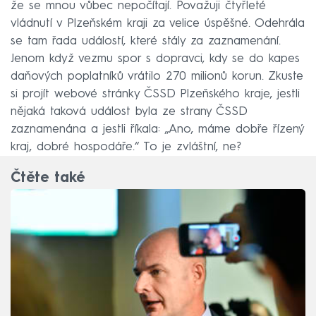
že se mnou vůbec nepočítají. Považuji čtyřleté
vládnutí v Plzeňském kraji za velice úspěšné. Odehrála
se tam řada událostí, které stály za zaznamenání.
Jenom když vezmu spor s dopravci, kdy se do kapes
daňových poplatníků vrátilo 270 milionů korun. Zkuste
si projít webové stránky ČSSD Plzeňského kraje, jestli
nějaká taková událost byla ze strany ČSSD
zaznamenána a jestli říkala: „Ano, máme dobře řízený
kraj, dobré hospodáře.“ To je zvláštní, ne?
Čtěte také