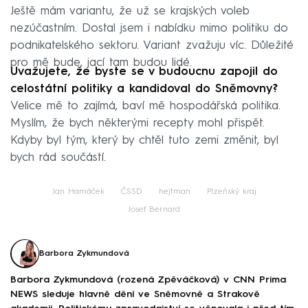
Ještě mám variantu, že už se krajských voleb
nezúčastním. Dostal jsem i nabídku mimo politiku do
podnikatelského sektoru. Variant zvažuju víc. Důležité
pro mě bude, jací tam budou lidé.
Uvažujete, že byste se v budoucnu zapojil do
celostátní politiky a kandidoval do Sněmovny?
Velice mě to zajímá, baví mě hospodářská politika.
Myslím, že bych některými recepty mohl přispět.
Kdyby byl tým, který by chtěl tuto zemi změnit, byl
bych rád součástí.
Jan Hamáček
ČSSD
hejtman
Plzeňský kraj
Josef Bernard
Barbora Zykmundová
Barbora Zykmundová (rozená Zpěváčková) v CNN Prima
NEWS sleduje hlavně dění ve Sněmovně a Strakově