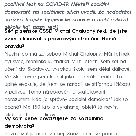
pozitivní test na COVID-19. Někteří sociální
demokraté na sociálních sítích uvedli, že nedodržel
nařízení krajské hygienické stanice a mohl nakazit
několik lidí, pozn. red.)
Šéf plzeňské ČSSD Michal Chalupný řekl, že jste
vždy inklinoval k pravicovým stranám. Nemá
pravdu?
Nevím, co má za sebou Michal Chalupný. Můj tatínek
byl švec, maminka kuchařka. V 18 letech jsem šel na
učení do Škodovky, vysokou školu jsem dělal dálkově.
Ve Škodovce jsem končil jako generální ředitel. To
úplně evokuje, že jsem se narodil se stříbrnou lžičkou
v polívce. Tomu nálepkování a škatulkování
nerozumím. Kdo je správný sociální demokrat? Jak se
pozná? Má 150 kilo a vytahanej oblek? Já nevím,
nikdo mi to nedefinoval.
Vy sám sebe považujete za sociálního
demokrata?
Považoval jsem se za něj. Snažil jsem se pomoct