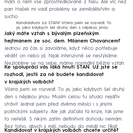
mám o něm vše zprostředkovaně z tisku. Ale víc než
pan Hašek mi vadí problémy se zemědělstvím a
sucho.
Kandidatura za STAN? Včera jsem se rozvedl. To
je, jako kdybych šel druhý den s nějakou jinou.
Jaký máte vztah s bývalým plzeňským
hejtmanem ze soc. dem. Milanem Chovancem?
Jednou za čas si zavoláme, když něco potřebuje
vědět on nebo já. Nijak intenzivně se nestýkáme.
Nezlobíme se na sebe, máme normální běžný vztah.
Ke spolupráci vás láká hnutí STAN. Už jste se
rozhodl, jestli za ně budete kandidovat
v krajských volbách?
Včera jsem se rozvedl. To je, jako kdybych šel druhý
den s nějakou jinou. Musím celou tu situaci nejdřív
strávit. Jednal jsem před dvěma měsíci i s jinými
politickými subjekty. Ale jak začala ta krize, tak jsme
to neřešili. S nikým zatím definitivní dohodu nemám.
Bez toho, abych ji měl, nebudu do médií nic říkat.
Kandidovat v krajských volbách chcete určitě?