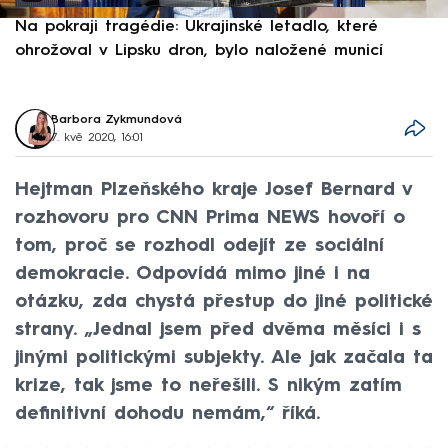
Na pokraji tragédie: Ukrajinské letadlo, které
P
ohrožoval v Lipsku dron, bylo naložené municí
e
Barbora Zykmundová
7. kvě 2020, 16:01
Hejtman Plzeňského kraje Josef Bernard v
rozhovoru pro CNN Prima NEWS hovoří o
tom, proč se rozhodl odejít ze sociální
demokracie. Odpovídá mimo jiné i na
otázku, zda chystá přestup do jiné politické
strany. „Jednal jsem před dvěma měsíci i s
jinými politickými subjekty. Ale jak začala ta
krize, tak jsme to neřešili. S nikým zatím
definitivní dohodu nemám,“ říká.