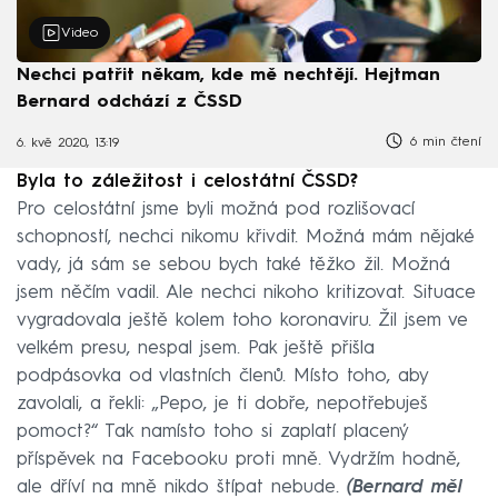
Video
Nechci patřit někam, kde mě nechtějí. Hejtman
Bernard odchází z ČSSD
6 min čtení
6. kvě 2020, 13:19
Byla to záležitost i celostátní ČSSD?
Pro celostátní jsme byli možná pod rozlišovací
schopností, nechci nikomu křivdit. Možná mám nějaké
vady, já sám se sebou bych také těžko žil. Možná
jsem něčím vadil. Ale nechci nikoho kritizovat. Situace
vygradovala ještě kolem toho koronaviru. Žil jsem ve
velkém presu, nespal jsem. Pak ještě přišla
podpásovka od vlastních členů. Místo toho, aby
zavolali, a řekli: „Pepo, je ti dobře, nepotřebuješ
pomoct?“ Tak namísto toho si zaplatí placený
příspěvek na Facebooku proti mně. Vydržím hodně,
ale dříví na mně nikdo štípat nebude.
(Bernard měl