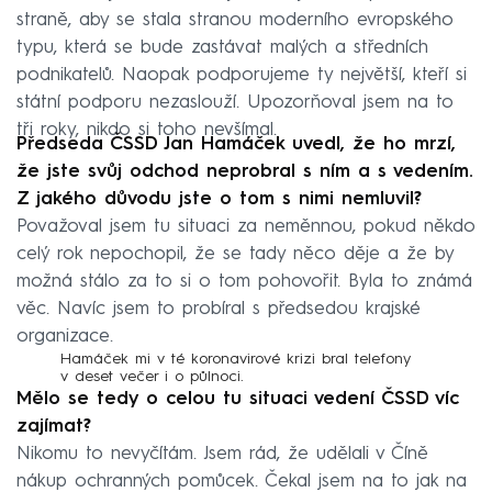
straně, aby se stala stranou moderního evropského
typu, která se bude zastávat malých a středních
podnikatelů. Naopak podporujeme ty největší, kteří si
státní podporu nezaslouží. Upozorňoval jsem na to
tři roky, nikdo si toho nevšímal.
Předseda ČSSD Jan Hamáček uvedl, že ho mrzí,
že jste svůj odchod neprobral s ním a s vedením.
Z jakého důvodu jste o tom s nimi nemluvil?
Považoval jsem tu situaci za neměnnou, pokud někdo
celý rok nepochopil, že se tady něco děje a že by
možná stálo za to si o tom pohovořit. Byla to známá
věc. Navíc jsem to probíral s předsedou krajské
organizace.
Hamáček mi v té koronavirové krizi bral telefony
v deset večer i o půlnoci.
Mělo se tedy o celou tu situaci vedení ČSSD víc
zajímat?
Nikomu to nevyčítám. Jsem rád, že udělali v Číně
nákup ochranných pomůcek. Čekal jsem na to jak na