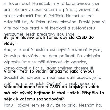
smilování boží. Hamáček mi v té koronavirové krizi
bral telefony v deset večer i o půlnoci, zrovna tak
ministr zahraničí Tomáš Petříček. Nechci se teď
odvděčit tím, že řeknu něco takového. Prostě jsme si
v té politické práci, v té ideologii a světonázoru
nerozuměli. Jejich představy jsou jinde.
Byl jste hlavně proti tomu, aby šla ČSSD do
vlády...
Ano, v té době nastalo asi největší rozhraní. Myslím,
že vstup do vlády soc. dem. poškodil. Po volebním
výprasku jsme se měli stáhnout do opozice,
konsolidovat a říct si, jakým směrem chceme jít.
Vidíte i teď to vládní angažmá jako chybu?
Sociální demokracii to nepřinese další úspěch, je to
vidět na preferencích. Občané to nijak neocenili.
Volebním manažerem ČSSD do krajských voleb
má být bývalý hejtman Michal Hašek. Přispělo to
nějak k vašemu rozhodování?
Panu Haškovi jsem se divil, že to přijal. Neznám ho,