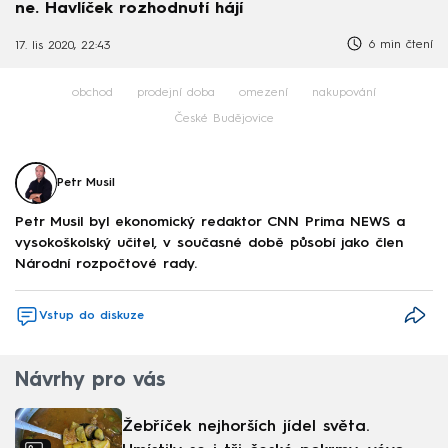
ne. Havlíček rozhodnutí hájí
6 min čtení
17. lis 2020, 22:43
obchod
prodejní doba
omezení
nakupování
České Budějovice
Petr Musil
Petr Musil byl ekonomický redaktor CNN Prima NEWS a
vysokoškolský učitel, v současné době působí jako člen
Národní rozpočtové rady.
Vstup do diskuze
Návrhy pro vás
Žebříček nejhorších jídel světa.