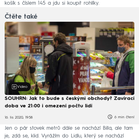
košík s číslem 145 a jdu si koupit rohlíky.
Čtěte také
Video
SOUHRN: Jak to bude s českými obchody? Zavírací
doba ve 21:00 i omezení počtu lidí
6 min čtení
16. lis 2020, 19:58
Jen o pár stovek metrů dále se nachází Billa, ale tam
je, zdá se, klid. Vyrážím do Lidlu, který se nachází