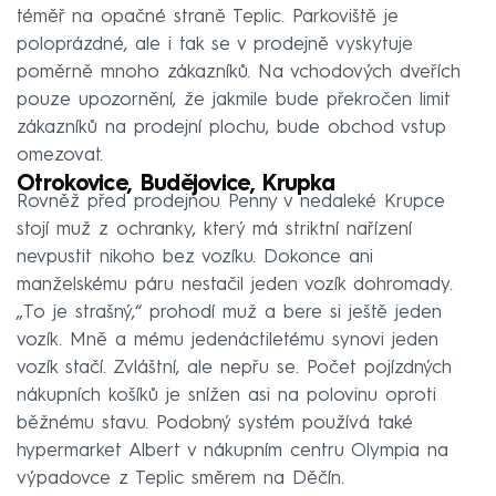
téměř na opačné straně Teplic. Parkoviště je
poloprázdné, ale i tak se v prodejně vyskytuje
poměrně mnoho zákazníků. Na vchodových dveřích
pouze upozornění, že jakmile bude překročen limit
zákazníků na prodejní plochu, bude obchod vstup
omezovat.
Otrokovice, Budějovice, Krupka
Rovněž před prodejnou Penny v nedaleké Krupce
stojí muž z ochranky, který má striktní nařízení
nevpustit nikoho bez vozíku. Dokonce ani
manželskému páru nestačil jeden vozík dohromady.
„To je strašný,“ prohodí muž a bere si ještě jeden
vozík. Mně a mému jedenáctiletému synovi jeden
vozík stačí. Zvláštní, ale nepřu se. Počet pojízdných
nákupních košíků je snížen asi na polovinu oproti
běžnému stavu. Podobný systém používá také
hypermarket Albert v nákupním centru Olympia na
výpadovce z Teplic směrem na Děčín.