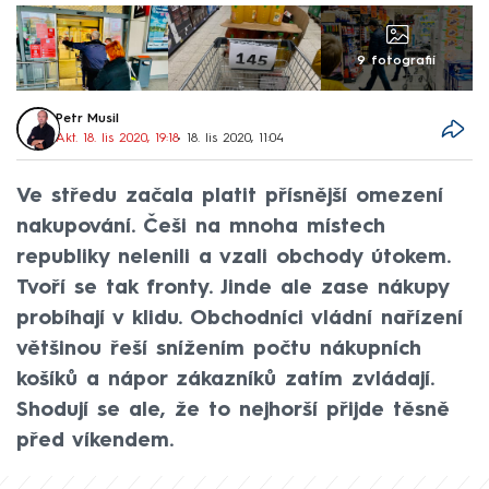
9 fotografií
Petr Musil
Akt. 18. lis 2020, 19:18
• 18. lis 2020, 11:04
Ve středu začala platit přísnější omezení
nakupování. Češi na mnoha místech
republiky nelenili a vzali obchody útokem.
Tvoří se tak fronty. Jinde ale zase nákupy
probíhají v klidu. Obchodníci vládní nařízení
většinou řeší snížením počtu nákupních
košíků a nápor zákazníků zatím zvládají.
Shodují se ale, že to nejhorší přijde těsně
před víkendem.