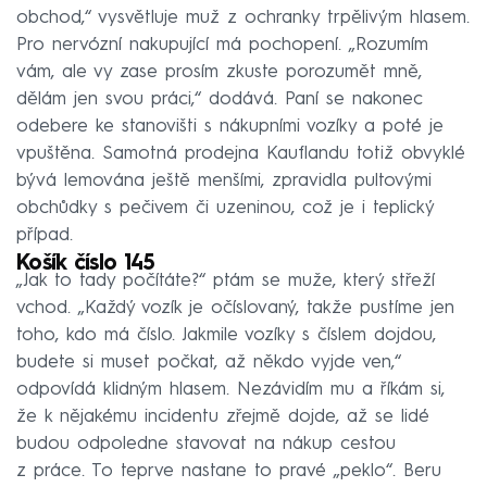
obchod,“ vysvětluje muž z ochranky trpělivým hlasem.
Pro nervózní nakupující má pochopení. „Rozumím
vám, ale vy zase prosím zkuste porozumět mně,
dělám jen svou práci,“ dodává. Paní se nakonec
odebere ke stanovišti s nákupními vozíky a poté je
vpuštěna. Samotná prodejna Kauflandu totiž obvyklé
bývá lemována ještě menšími, zpravidla pultovými
obchůdky s pečivem či uzeninou, což je i teplický
případ.
Košík číslo 145
„Jak to tady počítáte?“ ptám se muže, který střeží
vchod. „Každý vozík je očíslovaný, takže pustíme jen
toho, kdo má číslo. Jakmile vozíky s číslem dojdou,
budete si muset počkat, až někdo vyjde ven,“
odpovídá klidným hlasem. Nezávidím mu a říkám si,
že k nějakému incidentu zřejmě dojde, až se lidé
budou odpoledne stavovat na nákup cestou
z práce. To teprve nastane to pravé „peklo“. Beru