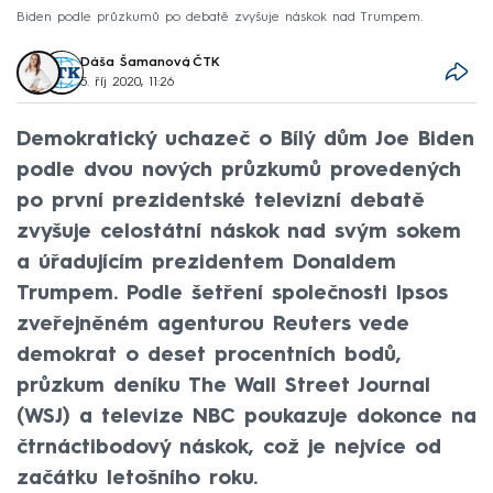
Biden podle průzkumů po debatě zvyšuje náskok nad Trumpem.
Dáša Šamanová
,
ČTK
5. říj 2020, 11:26
Demokratický uchazeč o Bílý dům Joe Biden
podle dvou nových průzkumů provedených
po první prezidentské televizní debatě
zvyšuje celostátní náskok nad svým sokem
a úřadujícím prezidentem Donaldem
Trumpem. Podle šetření společnosti Ipsos
zveřejněném agenturou Reuters vede
demokrat o deset procentních bodů,
průzkum deníku The Wall Street Journal
(WSJ) a televize NBC poukazuje dokonce na
čtrnáctibodový náskok, což je nejvíce od
začátku letošního roku.