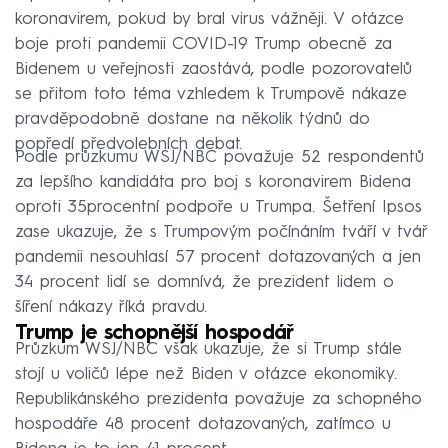
koronavirem, pokud by bral virus vážněji. V otázce
boje proti pandemii COVID-19 Trump obecně za
Bidenem u veřejnosti zaostává, podle pozorovatelů
se přitom toto téma vzhledem k Trumpově nákaze
pravděpodobně dostane na několik týdnů do
popředí předvolebních debat.
Podle průzkumu WSJ/NBC považuje 52 respondentů
za lepšího kandidáta pro boj s koronavirem Bidena
oproti 35procentní podpoře u Trumpa. Šetření Ipsos
zase ukazuje, že s Trumpovým počínáním tváří v tvář
pandemii nesouhlasí 57 procent dotazovaných a jen
34 procent lidí se domnívá, že prezident lidem o
šíření nákazy říká pravdu.
Trump je schopnější hospodář
Průzkum WSJ/NBC však ukazuje, že si Trump stále
stojí u voličů lépe než Biden v otázce ekonomiky.
Republikánského prezidenta považuje za schopného
hospodáře 48 procent dotazovaných, zatímco u