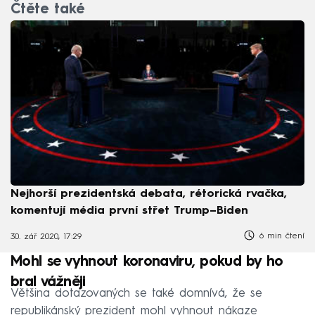
Čtěte také
Nejhorší prezidentská debata, rétorická rvačka,
komentují média první střet Trump–Biden
6 min čtení
30. zář 2020, 17:29
Mohl se vyhnout koronaviru, pokud by ho
bral vážněji
Většina dotazovaných se také domnívá, že se
republikánský prezident mohl vyhnout nákaze