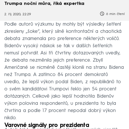
Trumpa noční můra, říká expertka
6 min čtení
2. říj 2020, 22:29
Podle autorů výzkumu by mohly být výsledky šetření
zkresleny „šoke“, který silně konfrontační a chaotická
debata znamenala pro preference některých voličů.
Bidenův vysoký náskok se tak v dalších šetřeních
nemusí potvrdit. Asi tři čtvrtiny dotazovaných uvedly,
že debata nezměnila jejich preference. Zbylí
Američané se nicméně častěji klonili na stranu Bidena
než Trumpa. A zatímco 84 procent demokratů
uvedlo, že lepší výkon podal Biden, z republikánů to
o svém kandidátovi Trumpovi řeklo jen 54 procent
dotázaných. Celkově jako lepší hodnotila Bidenův
výkon polovina respondentů, u prezidenta to byla
čtvrtina a podle 17 procent nepodal dobrý výkon
nikdo.
Varovné signály pro prezidenta