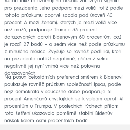
Autoři také upozorňují na několik varovných signálů
pro prezidenta. Jeho podpora mezi voliči totiž podle
tohoto průzkumu poprvé spadla pod úroveň 40
procent. A mezi ženami, kterých je mezi voliči více
než mužů, podporuje Trumpa 33 procent
dotazovaných oproti Bidenovým 60 procentům, což
je rozdíl 27 bodů – o sedm více než podle průzkumu
z minulého měsíce. Zvyšuje se rovněž podíl lidí, kteří
na prezidenta nahlíží negativně, přičemž velmi
negativně jej nyní vnímá více než polovina
dotazovaných.
Na posun celostátních preferencí směrem k Bidenovi
poukazuje rovněž průzkum společnosti Ipsos, podle
nějž demokrata v současné době podporuje 51
procent Američanů chystajících se k volbám oproti 41
procentům u Trumpa. V posledních týdnech přitom
toto šetření ukazovalo poměrně stabilní Bidenův
náskok kolem osmi procentních bodů.