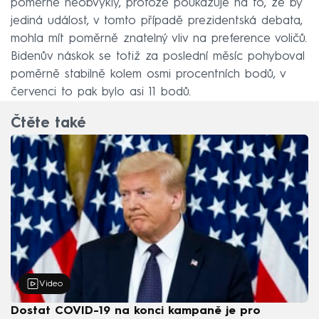
poměrně neobvyklý, protože poukazuje na to, že by
jediná událost, v tomto případě prezidentská debata,
mohla mít poměrně znatelný vliv na preference voličů.
Bidenův náskok se totiž za poslední měsíc pohyboval
poměrně stabilně kolem osmi procentních bodů, v
červenci to pak bylo asi 11 bodů.
Čtěte také
Video
Dostat COVID-19 na konci kampaně je pro