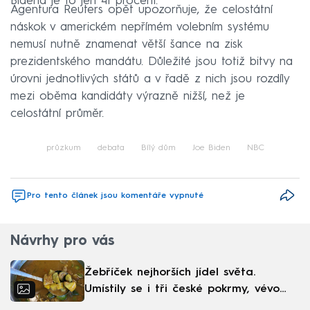
Bidena je to jen 41 procent.
Agentura Reuters opět upozorňuje, že celostátní
náskok v americkém nepřímém volebním systému
nemusí nutně znamenat větší šance na zisk
prezidentského mandátu. Důležité jsou totiž bitvy na
úrovni jednotlivých států a v řadě z nich jsou rozdíly
mezi oběma kandidáty výrazně nižší, než je
celostátní průměr.
průzkum
debata
Bílý dům
Joe Biden
NBC
Pro tento článek jsou komentáře vypnuté
Návrhy pro vás
Žebříček nejhorších jídel světa.
Umístily se i tři české pokrmy, vévodí
skandinávská kuchyně