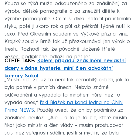
Kauza se týká muže odsouzeného za znásilnění, za
výrobu dětské pornografie a za zneužití dítěte k
výrobě pornografie. Otčím si dívku natočil při intimním
styku, poté ji skoro rok a půl až pětkrát týdně nutil k
sexu. Před Okresním soudem ve Vyškově přiznal vinu,
Krajský soud v Brně tak už přezkoumával jen výrok o
trestu. Rozhodl tak, že původně uložené tříleté
vězení podmíněně odložil na pět let.
ČTĚTE TAKÉ:
Kolem případu znásilnění nevlastní
dcery vládne hysterie, míní člen advokátní
komory Sokol
„Musím říct, že už to není tak černobílý příběh, jak to
bylo patrné v prvních dnech. Nebylo známé
odůvodnění a vypadalo to mnohem hůře, než to
vypadá dnes,“
řekl Blažek na konci ledna na CNN
Prima NEWS
. Později uvedl, že on by podmínku za
znásilnění neuložil. „Ale – a to je to ale, které musím
říkat jako ministr a člen vlády – musím prostudovat
spis, než veřejnosti sdělím, jestli si myslím, že byla