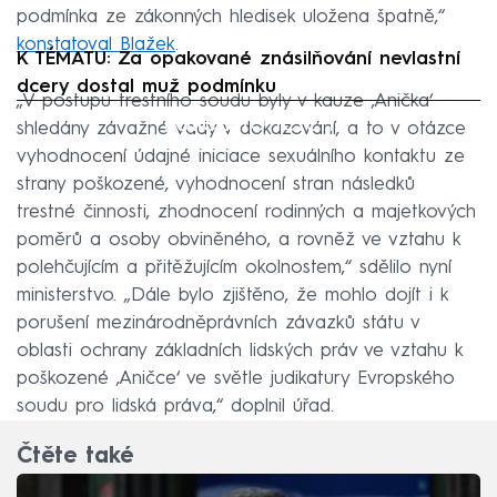
podmínka ze zákonných hledisek uložena špatně,“
konstatoval Blažek
.
K TÉMATU: Za opakované znásilňování nevlastní
dcery dostal muž podmínku
„V postupu trestního soudu byly v kauze ‚Anička‘
Failed to fetch
shledány závažné vady v dokazování, a to v otázce
vyhodnocení údajné iniciace sexuálního kontaktu ze
strany poškozené, vyhodnocení stran následků
trestné činnosti, zhodnocení rodinných a majetkových
poměrů a osoby obviněného, a rovněž ve vztahu k
polehčujícím a přitěžujícím okolnostem,“ sdělilo nyní
ministerstvo. „Dále bylo zjištěno, že mohlo dojít i k
porušení mezinárodněprávních závazků státu v
oblasti ochrany základních lidských práv ve vztahu k
poškozené ‚Aničce‘ ve světle judikatury Evropského
soudu pro lidská práva,“ doplnil úřad.
Čtěte také