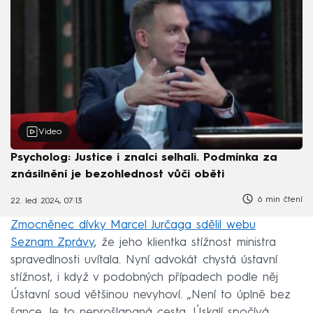
Video
Psycholog: Justice i znalci selhali. Podmínka za
znásilnění je bezohlednost vůči oběti
6 min čtení
22. led 2024, 07:13
Zmocněnec dívky Marcel Jurčaga sdělil webu
Seznam Zprávy
, že jeho klientka stížnost ministra
spravedlnosti uvítala. Nyní advokát chystá ústavní
stížnost, i když v podobných případech podle něj
Ústavní soud většinou nevyhoví. „Není to úplně bez
šance. Je to neprošlapaná cesta. Úskalí spočívá