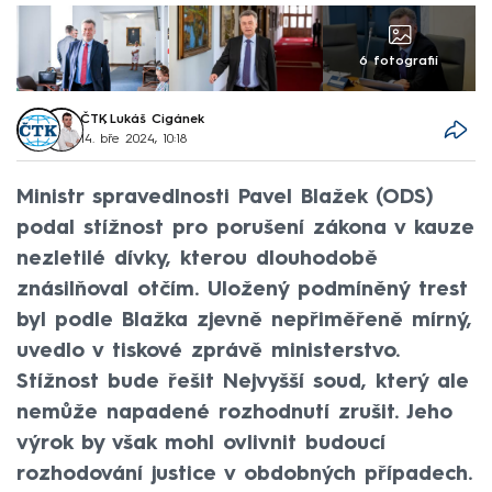
6 fotografií
ČTK
,
Lukáš Cigánek
14. bře 2024, 10:18
Ministr spravedlnosti Pavel Blažek (ODS)
podal stížnost pro porušení zákona v kauze
nezletilé dívky, kterou dlouhodobě
znásilňoval otčím. Uložený podmíněný trest
byl podle Blažka zjevně nepřiměřeně mírný,
uvedlo v tiskové zprávě ministerstvo.
Stížnost bude řešit Nejvyšší soud, který ale
nemůže napadené rozhodnutí zrušit. Jeho
výrok by však mohl ovlivnit budoucí
rozhodování justice v obdobných případech.