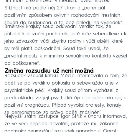
tím mohl prezentovat v médiích,“ uvedl Blažek.
Stížnost má podle něj 27 stran a „potenciál
pozitivním způsobem ovlivnit rozhodování trestních
soudů do budoucna, a to bez ohledu na výsledek“.
Brněnský krajský soud odůvodnil verdikt tak, že
přihlédl k doznání pachatele, jisté míře sebereflexe i k
jeho závazkům vůči zbytku rodiny i vůči oběti, které
by měl platit odškodnění. Soud také uvedl, že
„prvotní impulz k intimnímu sexuálnímu kontaktu vzešel
od poškozené“.
Změna rozsudku už není možná
Rozsudek vzbudil kritiku. Média informovala o tom, že
oběť se po verdiktu pokusila o sebevraždu a je v
psychiatrické péči. Krajský soud přitom vycházel z
předpokladu, že její psychická újma je spíše mírnější, s
pozitivní prognózou. Případ vyvolal protesty, konaly
se demonstrace za práva obětí znásilnění.
Nejvyšší státní zástupce Igor Stříž v únoru informoval,
že ve věci nepodá dovolání, protože mu zákonné
podmínky neumožňují rozsudek napadnout. Oproti