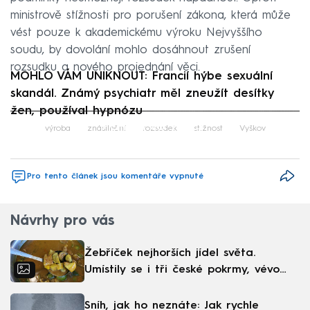
ministrově stížnosti pro porušení zákona, která může
vést pouze k akademickému výroku Nejvyššího
soudu, by dovolání mohlo dosáhnout zrušení
rozsudku a nového projednání věci.
MOHLO VÁM UNIKNOUT: Francií hýbe sexuální
skandál. Známý psychiatr měl zneužít desítky
žen, používal hypnózu
Failed to fetch
výroba
znásilnění
rozsudek
stížnost
Vyškov
Pro tento článek jsou komentáře vypnuté
Návrhy pro vás
Žebříček nejhorších jídel světa.
Umístily se i tři české pokrmy, vévodí
skandinávská kuchyně
Sníh, jak ho neznáte: Jak rychle