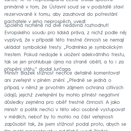
primárně v tom, že Ústavní soud se v podstatě staví
rezervovaně k tomu, aby zasahoval do potrestání
pachatele v jeho neprospěch, uvedl.
Spoléhá nicméně na dvě nedávná rozhodnutí
Evropského soudu pro lidská práva, z nichž podle něj
vyplývá, že v případě této trestné činnosti se nemají
ukládat symbolické tresty. „Podmínka je symbolickým
trestem. Pokud nedojde k uložení adekvátního trestu,
tak se jen prohlubuje újma na straně obětí, a to i za
přispění státu,“ dodal Jurčaga.
Ministr Blažek stížnost nechce detailně komentovat
ani zveřejnit v plném znění. „Předně se jedná o
případ, v němž je prvotním zájmem ochrana citlivých
údajů, jejichž zveřejnění by mohlo přinést negativní
důsledky zejména pro oběť trestné činnosti. A jako
ministr a politik nechci v této věci osobně vystupovat
v médiích, neboť by to mohlo na část veřejnosti
zapůsobit tak, že jsem stížnost podal proto, abych se