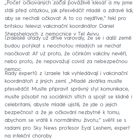
„Počet očkovaných začal povážlivě klesat a my jsme
stáli před otázkou, jak přesvědčit mladé a zdravé lidi,
aby se nechali očkovat. A to co nejdříve,“ řekl pro
britskou televizi vakcinační koordinátor Daniel
Shepshelovich z nemocnice v Tel Avivu.
Izraelské úřady už dříve varovaly, že se i další země
budou potýkat s neochotou mladých se nechat
naočkovat. Ať už proto, že účinkům vakcíny nevěří,
nebo proto, že nepovažují covid za nebezpečnou
nemoc.
Rady expertů z Izraele tak vyhledávají i vakcinační
koordinátoři z jiných zemí. „Mladé zkrátka musíte
přesvědčit. Musíte připravit správný styl komunikace,
musíte působit na sociálních sítích a spojit se klidně i
celebritami, abyste mladé ujistili, že jde o jejich
bezpečnost a že je očkování nezbytné k tomu,
abychom se vrátili k normálnímu životu,“ svěřil se s
radami pro Sky News profesor Eyal Leshem, expert
na infekční choroby.