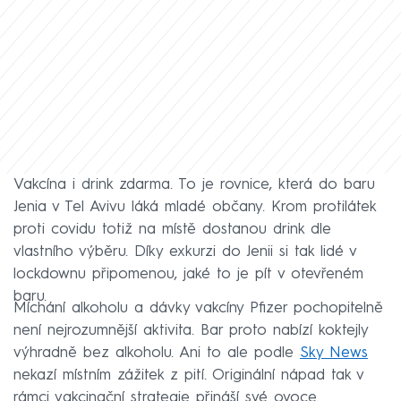
Vakcína i drink zdarma. To je rovnice, která do baru
Jenia v Tel Avivu láká mladé občany. Krom protilátek
proti covidu totiž na místě dostanou drink dle
vlastního výběru. Díky exkurzi do Jenii si tak lidé v
lockdownu připomenou, jaké to je pít v otevřeném
baru.
Míchání alkoholu a dávky vakcíny Pfizer pochopitelně
není nejrozumnější aktivita. Bar proto nabízí koktejly
výhradně bez alkoholu. Ani to ale podle
Sky News
nekazí místním zážitek z pití. Originální nápad tak v
rámci vakcinační strategie přináší své ovoce.