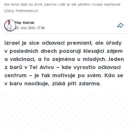
Bar Jenia láká na drink zdarma. Lidé se ale předtím musejí naočkovat.
Zdroj: Profimedia.cz
Filip Kalčák
20. úno 2021, 17:38
Izrael je sice očkovací premiant, ale úřady
v posledních dnech pozorují klesající zájem
o vakcinaci, a to zejména u mladých. Jeden
z barů v Tel Avivu – kde vyrostlo očkovací
centrum – je tak motivuje po svém. Kdo se
v baru naočkuje, získá pití zdarma.