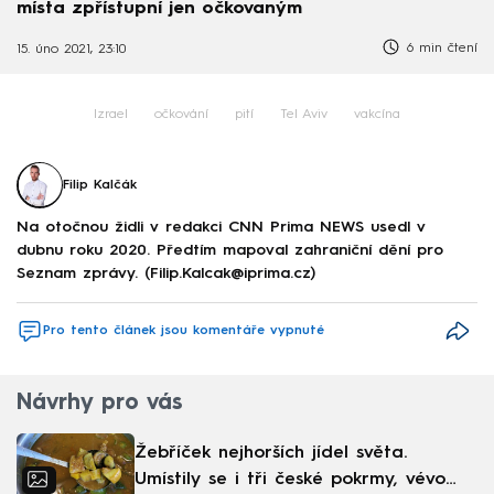
místa zpřístupní jen očkovaným
6 min čtení
15. úno 2021, 23:10
Izrael
očkování
pití
Tel Aviv
vakcína
Filip Kalčák
Na otočnou židli v redakci CNN Prima NEWS usedl v
dubnu roku 2020. Předtím mapoval zahraniční dění pro
Seznam zprávy. (Filip.Kalcak@iprima.cz)
Pro tento článek jsou komentáře vypnuté
Návrhy pro vás
Žebříček nejhorších jídel světa.
Umístily se i tři české pokrmy, vévodí