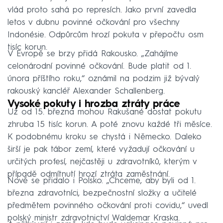
vlád proto sahá po represích. Jako první zavedla
letos v dubnu povinné očkování pro všechny
Indonésie. Odpůrcům hrozí pokuta v přepočtu osm
tisíc korun.
V Evropě se brzy přidá Rakousko. „Zahájíme
celonárodní povinné očkování. Bude platit od 1.
února příštího roku,“ oznámil na podzim již bývalý
rakouský kancléř Alexander Schallenberg.
Vysoké pokuty i hrozba ztráty práce
Už od 15. března mohou Rakušané dostat pokutu
zhruba 15 tisíc korun. A poté znovu každé tři měsíce.
K podobnému kroku se chystá i Německo. Daleko
širší je pak tábor zemí, které vyžadují očkování u
určitých profesí, nejčastěji u zdravotníků, kterým v
případě odmítnutí hrozí ztráta zaměstnání.
Nově se přidalo i Polsko. „Chceme, aby byli od 1.
března zdravotníci, bezpečnostní složky a učitelé
předmětem povinného očkování proti covidu,“ uvedl
polský ministr zdravotnictví Waldemar Kraska.