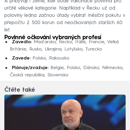
A přibývají i země, kde bude vakcinace povinná pro
určité věkové kategorie. Například v Řecku už od
poloviny ledna začnou úřady vybírat měsíční pokutu v
přepočtu 2 500 korun od neočkovaných starších 60
let.
Povinné očkování vybraných profesí
Zavedlo:
Maďarsko, Řecko, Itálie, Francie, Velká
Británie, Rusko, Ukrajina, Lotyšsko, Turecko
Zavede:
Polsko, Rakousko
Plánuje/zvažuje:
Belgie, Polsko, Dánsko, Německo,
Česká republika, Slovensko
Čtěte také