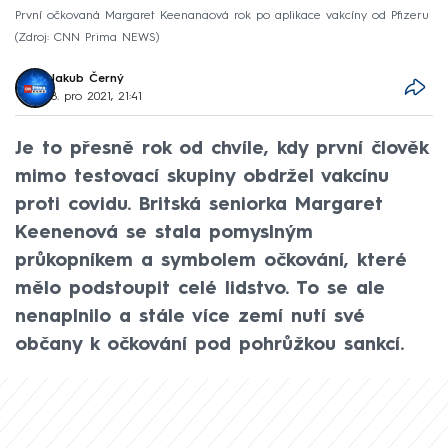
První očkovaná Margaret Keenanaová rok po aplikace vakcíny od Pfizeru
Zdroj: CNN Prima NEWS
Jakub Černý
8. pro 2021, 21:41
Je to přesně rok od chvíle, kdy první člověk
mimo testovací skupiny obdržel vakcínu
proti covidu. Britská seniorka Margaret
Keenenová se stala pomyslným
průkopníkem a symbolem očkování, které
mělo podstoupit celé lidstvo. To se ale
nenaplnilo a stále více zemí nutí své
občany k očkování pod pohrůžkou sankcí.