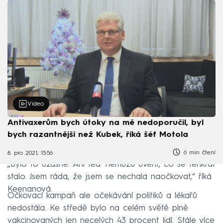
Video
Antivaxerům bych útoky na mě nedoporučil, byl
bych razantnější než Kubek, říká šéf Motola
6 min čtení
8. pro 2021, 15:56
„Bylo to úžasné. Ani teď nemůžu uvěřit, co se tenkrát
stalo. Jsem ráda, že jsem se nechala naočkovat,“ říká
Keenanová.
Očkovací kampaň ale očekávání politiků a lékařů
nedostála. Ke středě bylo na celém světě plně
vakcinovaných jen necelých 43 procent lidí. Stále více