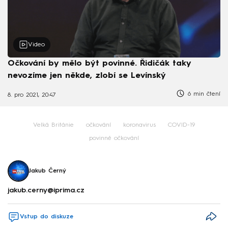
Video
Očkování by mělo být povinné. Řidičák taky
nevozíme jen někde, zlobí se Levínský
6 min čtení
8. pro 2021, 20:47
Velká Británie
očkování
koronavirus
COVID-19
povinné očkování
Jakub Černý
jakub.cerny@iprima.cz
Vstup do diskuze