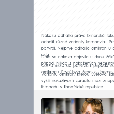
Nákazu odhalila právě brněnská faku
odhalit různé varianty koronaviru. Pr
potvrdí. Nejprve odhalila omikron u
nich.
Dále se nákaza objevila u dvou žáků 
případ. Nikdo z nakažených necestov
Česko mělo do potvrzení případů na 
omikronu. První byla žena z Liberce
Variantu omikron, kterou Světová zd
vyšší nakažlivosti zařadila mezi zne
listopadu v Jihoafrické republice.