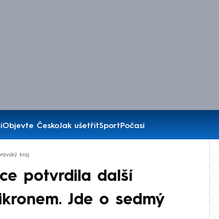
í
Objevte Česko
Jak ušetřit
Sport
Počasí
ravský kraj
e potvrdila další
ikronem. Jde o sedmý