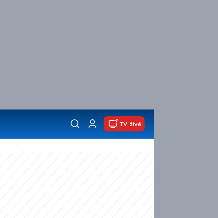
TV živě