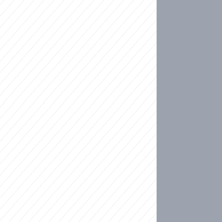
ideo
kat migranty do Česka? Sami by odešli, tvrdí exp
ické sebevraždě