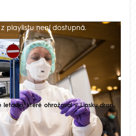
 playlistu není dostupná.
V
é letadlo, které ohrožoval v Lipsku dron,
Přilá
polit