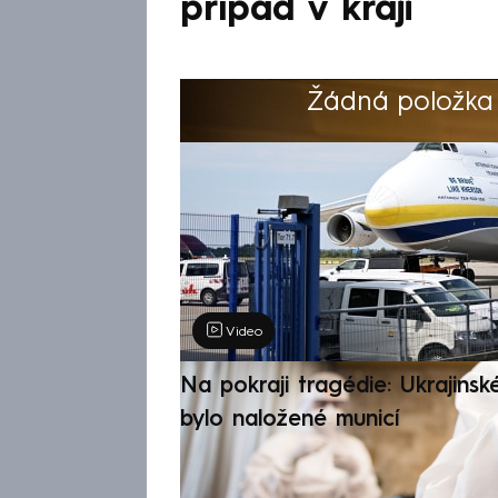
případ v kraji
Žádná položka z
Výběr redakce
Video
Na pokraji tragédie: Ukrajinsk
bylo naložené municí