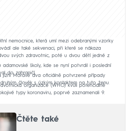
ltní nemocnice, která umí mezi odebranými vzorky
ovádí ale také sekvenaci, při které se nákaza
 dvou svých zdravotnic, poté u dvou dětí jedné z
adamovské školy, kde se nyní potvrdil i poslední
al do zahraničí.
jižní Moravě dva oficiálně potvrzené případy
, druhým člověk s úzkým kontaktem na tuto ženu.
ravotnická organizace (WHO) kvůli potenciálně
pokojivé typy koronaviru, poprvé zaznamenali 9.
Čtěte také