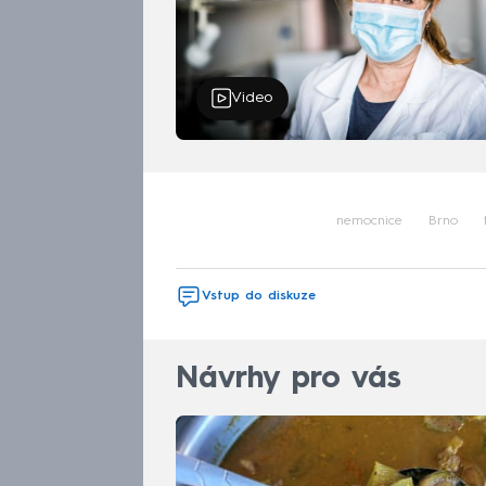
Video
nemocnice
Brno
Vstup do diskuze
Návrhy pro vás