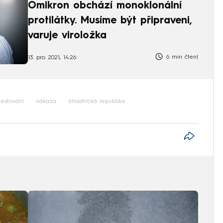
Omikron obchází monoklonální
protilátky. Musíme být připraveni,
varuje viroložka
6 min čtení
13. pro 2021, 14:26
testování
nákaza
Jihoafrická republika