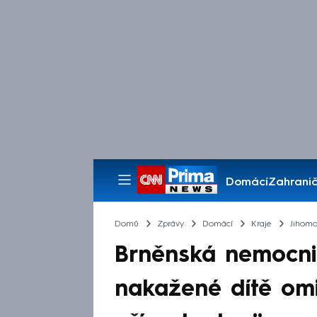
Domácí
Zahranič
Pořady
Domů
Zprávy
Domácí
Kraje
Jihomo
Brněnská nemocnic
nakažené dítě om