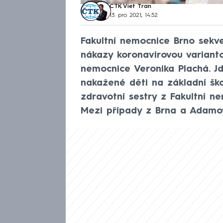
ČTK
,
Viet Tran
13. pro 2021, 14:52
Fakultní nemocnice Brno sekve
nákazy koronavirovou varianto
nemocnice Veronika Plachá. J
nakažené děti na základní šk
zdravotní sestry z Fakultní n
Mezi případy z Brna a Adamov