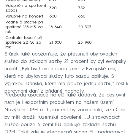
Vstupné na sportovní
320
352
zápas
Vstupné na koncert
600
660
Vodné a stočné při
spotřebě 158 m3 za
18 640
20 503
rok
Centrální topení při
spotřebě 22 GJ za
21 800
23 980
rok
Stárek také upozorňuje, že přesunutí ubytovacích
služeb do základní sazby 21 procent by byl evropský
unikát. „Byli bychom jedinou zemí v Evropské unii,
která na ubytovací služby tuto sazbu aplikuje. S
výjimkou Dánska, které má pouze jednu sazbu,“ řekl k
porovnání daní z přidané hodnoty.
Předseda asociace hotelů také dodává, že cestovní
ruch je i exportním produktem na našem území.
Navýšení DPH o 11 procent by znamenalo, že i Češi
by měli dražší tuzemské dovolené. „U stravovacích
služeb pouze 6 zemí EU aplikuje základní sazbu
DPH. Také zde je všeobecná snaha EU podporovat