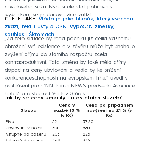
covidového šoku. Nyní si ale stát pohrává s
myšlenkou, že je daňově více zatíží.
ČTĚTE TAKÉ:
Vláda je jako hlupák, který všechno
Failed to fetch
zkazí, řekl Tlustý o DPH. Vypouští zmetky,
souhlasil Škromach
„Za této situace by řada podniků již čelila vážnému
ohrožení své existence a v závěru může být snaha o
zvýšení příjmů do státního rozpočtu zcela
kontraproduktivní. Tato změna by také měla přímý
dopad na ceny ubytování a vedla by ke snížení
konkurenceschopnosti na evropském trhu,“ uvedl v
prohlášení pro CNN Prima NEWS předseda Asociace
hotelů a restaurací Václav Stárek.
Jak by se ceny změnily i u ostatních služeb?
Cena v
Cena po případném
Služba
sazbě 10 %
navýšení na 21 % (v
(v Kč)
Kč)
Pivo
52
57,20
Ubytování v hotelu
800
880
Vstupné do bazénu
205
225
Vstupné do sauny
349
384