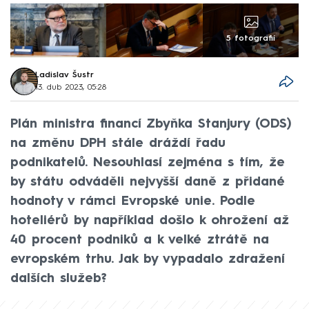
5 fotografií
Ladislav Šustr
13. dub 2023, 05:28
Plán ministra financí Zbyňka Stanjury (ODS)
na změnu DPH stále dráždí řadu
podnikatelů. Nesouhlasí zejména s tím, že
by státu odváděli nejvyšší daně z přidané
hodnoty v rámci Evropské unie. Podle
hoteliérů by například došlo k ohrožení až
40 procent podniků a k velké ztrátě na
evropském trhu. Jak by vypadalo zdražení
dalších služeb?