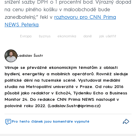
snížení sazby DPH o 1 procentní bod. Výrazný dopad
na cenu plného košíku v maloobchodě bude
zanedbatelný,“ řekl v
rozhovoru pro CNN Prima
NEWS Peterka
.
Evropa
byznys
ekonomika
daně
jak ušetřit
Ladislav Šustr
Věnuje se převážně ekonomickým tématům z oblasti
bydlení, energetiky a mobilních operátorů. Rovněž sleduje
politické dění na tuzemské scéně. Vystudoval mediální
studia na Metropolitní univerzitě v Praze. Od roku 2016
působil jako redaktor v Echo24, Týdeníku Echo a Business
Monitor 24. Do redakce CNN Prima NEWS nastoupil v
polovině roku 2022. (Ladislav.Sustr@iprima.cz)
Pro tento článek jsou komentáře vypnuté