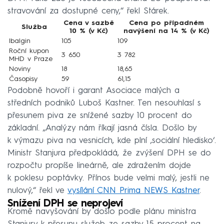
stravování za dostupné ceny,“ řekl Stárek.
Cena v sazbě
Cena po případném
Služba
10 % (v Kč)
navýšení na 14 % (v Kč)
Ibalgin
105
109
Roční kupon
3 650
3 782
MHD v Praze
Noviny
18
18,65
Časopisy
59
61,15
Podobně hovoří i garant Asociace malých a
středních podniků Luboš Kastner. Ten nesouhlasí s
přesunem piva ze snížené sazby 10 procent do
základní. „Analýzy nám říkají jasná čísla. Došlo by
k výmazu piva na vesnicích, kde plní ‚sociální hledisko‘.
Ministr Stanjura předpokládá, že zvýšení DPH se do
rozpočtu propíše lineárně, ale zdražením dojde
k poklesu poptávky. Přínos bude velmi malý, jestli ne
nulový,“ řekl ve
vysílání CNN Prima NEWS Kastner
.
Snížení DPH se neprojeví
Kromě navyšování by došlo podle plánu ministra