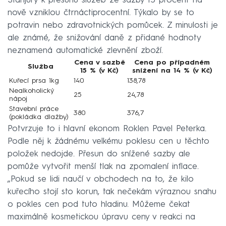
Stanjury k přesunu služeb ze sazby 15 procent na
nově vzniklou čtrnáctiprocentní. Týkalo by se to
potravin nebo zdravotnických pomůcek. Z minulosti je
ale známé, že snižování daně z přidané hodnoty
neznamená automatické zlevnění zboží.
Cena v sazbě
Cena po případném
Služba
15 % (v Kč)
snížení na 14 % (v Kč)
Kuřecí prsa 1kg
140
138,78
Nealkoholický
25
24,78
nápoj
Stavební práce
380
376,7
(pokládka dlažby)
Potvrzuje to i hlavní ekonom Roklen Pavel Peterka.
Podle něj k žádnému velkému poklesu cen u těchto
položek nedojde. Přesun do snížené sazby ale
pomůže vytvořit menší tlak na zpomalení inflace.
„Pokud se lidi naučí v obchodech na to, že kilo
kuřecího stojí sto korun, tak nečekám výraznou snahu
o pokles cen pod tuto hladinu. Můžeme čekat
maximálně kosmetickou úpravu ceny v reakci na