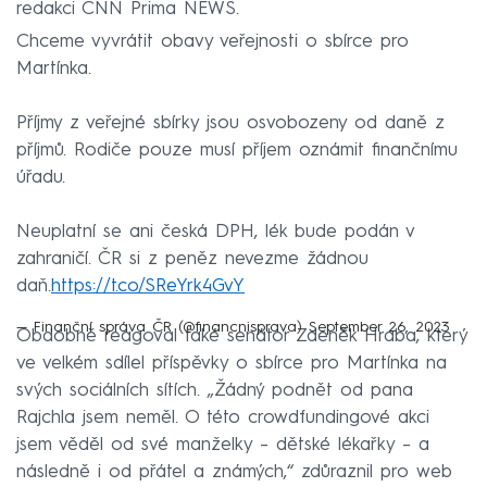
redakci CNN Prima NEWS.
Chceme vyvrátit obavy veřejnosti o sbírce pro
Martínka.
Příjmy z veřejné sbírky jsou osvobozeny od daně z
příjmů. Rodiče pouze musí příjem oznámit finančnímu
úřadu.
Neuplatní se ani česká DPH, lék bude podán v
zahraničí. ČR si z peněz nevezme žádnou
daň.
https://t.co/SReYrk4GvY
— Finanční správa ČR (@financnisprava)
September 26, 2023
Obdobně reagoval také senátor Zdeněk Hraba, který
ve velkém sdílel příspěvky o sbírce pro Martínka na
svých sociálních sítích. „Žádný podnět od pana
Rajchla jsem neměl. O této crowdfundingové akci
jsem věděl od své manželky – dětské lékařky – a
následně i od přátel a známých,“ zdůraznil pro web