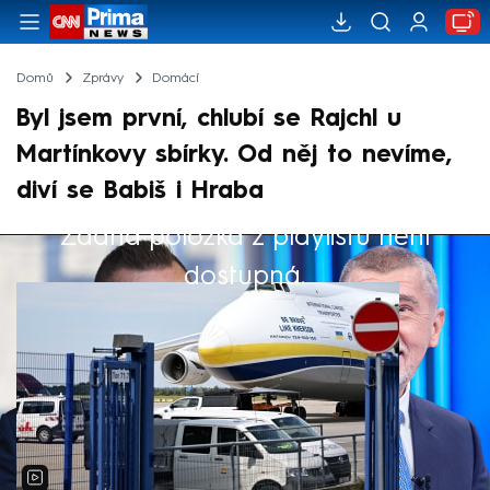
Domů
Zprávy
Domácí
Byl jsem první, chlubí se Rajchl u
Martínkovy sbírky. Od něj to nevíme,
diví se Babiš i Hraba
Žádná položka z playlistu není
Výběr redakce
dostupná.