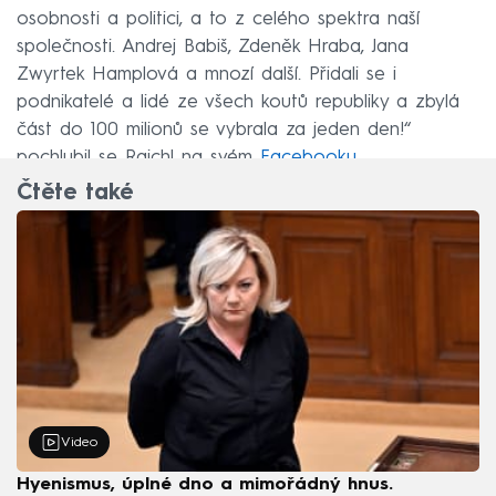
osobnosti a politici, a to z celého spektra naší
společnosti. Andrej Babiš, Zdeněk Hraba, Jana
Zwyrtek Hamplová a mnozí další. Přidali se i
podnikatelé a lidé ze všech koutů republiky a zbylá
část do 100 milionů se vybrala za jeden den!“
pochlubil se Rajchl na svém
Facebooku
.
Čtěte také
Video
Hyenismus, úplné dno a mimořádný hnus.