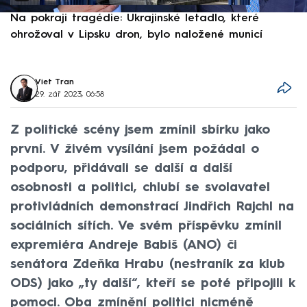
Na pokraji tragédie: Ukrajinské letadlo, které
P
ohrožoval v Lipsku dron, bylo naložené municí
e
Viet Tran
29. zář 2023, 06:58
Z politické scény jsem zmínil sbírku jako
první. V živém vysílání jsem požádal o
podporu, přidávali se další a další
osobnosti a politici, chlubí se svolavatel
protivládních demonstrací Jindřich Rajchl na
sociálních sítích. Ve svém příspěvku zmínil
expremiéra Andreje Babiš (ANO) či
senátora Zdeňka Hrabu (nestraník za klub
ODS) jako „ty další“, kteří se poté připojili k
pomoci. Oba zmínění politici nicméně