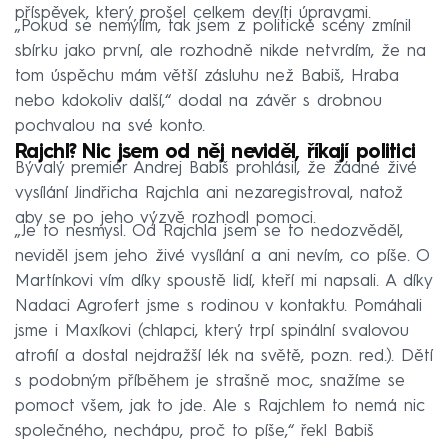
příspěvek, který prošel celkem devíti úpravami.
„Pokud se nemýlím, tak jsem z politické scény zmínil
sbírku jako první, ale rozhodně nikde netvrdím, že na
tom úspěchu mám větší zásluhu než Babiš, Hraba
nebo kdokoliv další,“ dodal na závěr s drobnou
pochvalou na své konto.
Rajchl? Nic jsem od něj neviděl, říkají politici
Bývalý premiér Andrej Babiš prohlásil, že žádné živé
vysílání Jindřicha Rajchla ani nezaregistroval, natož
aby se po jeho výzvě rozhodl pomoci.
„Je to nesmysl. Od Rajchla jsem se to nedozvěděl,
neviděl jsem jeho živé vysílání a ani nevím, co píše. O
Martínkovi vím díky spoustě lidí, kteří mi napsali. A díky
Nadaci Agrofert jsme s rodinou v kontaktu. Pomáhali
jsme i Maxíkovi (chlapci, který trpí spinální svalovou
atrofií a dostal nejdražší lék na světě, pozn. red.). Dětí
s podobným příběhem je strašně moc, snažíme se
pomoct všem, jak to jde. Ale s Rajchlem to nemá nic
společného, nechápu, proč to píše,“ řekl Babiš