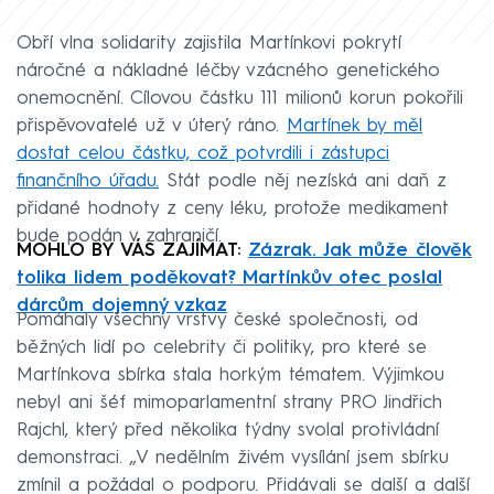
Obří vlna solidarity zajistila Martínkovi pokrytí
náročné a nákladné léčby vzácného genetického
onemocnění. Cílovou částku 111 milionů korun pokořili
přispěvovatelé už v úterý ráno.
Martínek by měl
dostat celou částku, což potvrdili i zástupci
finančního úřadu.
Stát podle něj nezíská ani daň z
přidané hodnoty z ceny léku, protože medikament
bude podán v zahraničí.
MOHLO BY VÁS ZAJÍMAT:
Zázrak. Jak může člověk
tolika lidem poděkovat? Martínkův otec poslal
dárcům dojemný vzkaz
Pomáhaly všechny vrstvy české společnosti, od
běžných lidí po celebrity či politiky, pro které se
Martínkova sbírka stala horkým tématem. Výjimkou
nebyl ani šéf mimoparlamentní strany PRO Jindřich
Rajchl, který před několika týdny svolal protivládní
demonstraci. „V nedělním živém vysílání jsem sbírku
zmínil a požádal o podporu. Přidávali se další a další