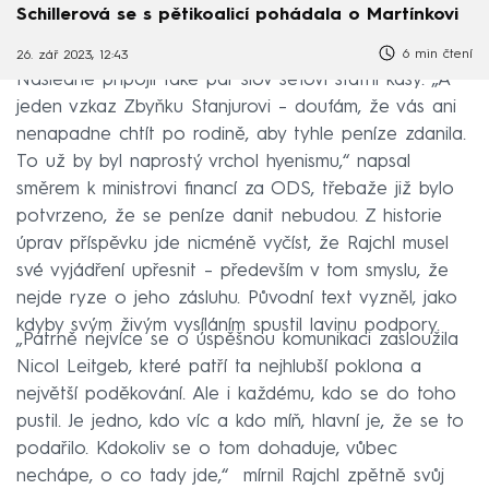
Schillerová se s pětikoalicí pohádala o Martínkovi
6 min čtení
26. zář 2023, 12:43
Následně připojil také pár slov šéfovi státní kasy. „A
jeden vzkaz Zbyňku Stanjurovi – doufám, že vás ani
nenapadne chtít po rodině, aby tyhle peníze zdanila.
To už by byl naprostý vrchol hyenismu,“ napsal
směrem k ministrovi financí za ODS, třebaže již bylo
potvrzeno, že se peníze danit nebudou. Z historie
úprav příspěvku jde nicméně vyčíst, že Rajchl musel
své vyjádření upřesnit – především v tom smyslu, že
nejde ryze o jeho zásluhu. Původní text vyzněl, jako
kdyby svým živým vysíláním spustil lavinu podpory.
„Patrně nejvíce se o úspěšnou komunikaci zasloužila
Nicol Leitgeb, které patří ta nejhlubší poklona a
největší poděkování. Ale i každému, kdo se do toho
pustil. Je jedno, kdo víc a kdo míň, hlavní je, že se to
podařilo. Kdokoliv se o tom dohaduje, vůbec
nechápe, o co tady jde,“ mírnil Rajchl zpětně svůj