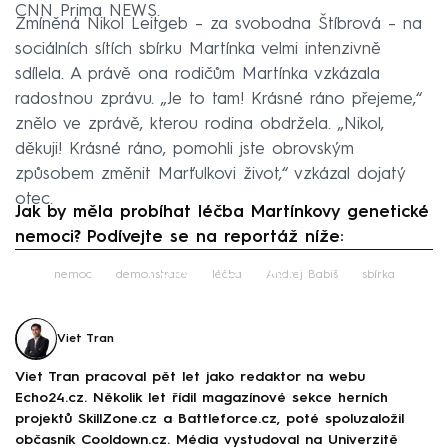
CNN Prima NEWS.
Zmíněná Nikol Leitgeb – za svobodna Štíbrová – na
sociálních sítích sbírku Martínka velmi intenzivně
sdílela. A právě ona rodičům Martínka vzkázala
radostnou zprávu. „Je to tam! Krásné ráno přejeme,“
znělo ve zprávě, kterou rodina obdržela. „Nikol,
děkuji! Krásné ráno, pomohli jste obrovským
způsobem změnit Marťulkovi život,“ vzkázal dojatý
otec.
Jak by měla probíhat léčba Martínkovy genetické
nemoci? Podívejte se na reportáž níže:
Failed to fetch
nemoc
demonstrace
léčba
Andrej Babiš
sbírka
Viet Tran
Viet Tran pracoval pět let jako redaktor na webu
Echo24.cz. Několik let řídil magazínové sekce herních
projektů SkillZone.cz a Battleforce.cz, poté spoluzaložil
občasník Cooldown.cz. Média vystudoval na Univerzitě