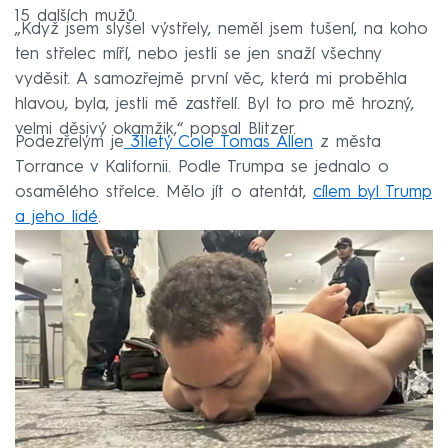
15 dalších mužů.
„Když jsem slyšel výstřely, neměl jsem tušení, na koho
ten střelec míří, nebo jestli se jen snaží všechny
vyděsit. A samozřejmě první věc, která mi proběhla
hlavou, byla, jestli mě zastřelí. Byl to pro mě hrozný,
velmi děsivý okamžik,“ popsal Blitzer.
Podezřelým je
31letý Cole Tomas Allen
z města
Torrance v Kalifornii. Podle Trumpa se jednalo o
osamělého střelce. Mělo jít o atentát,
cílem byl Trump
a jeho lidé
.