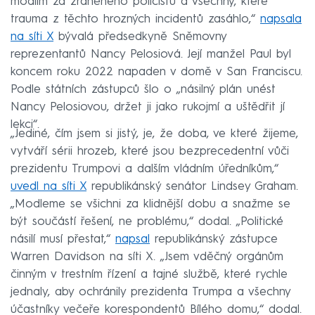
modlím za zraněného policistu a všechny, které
trauma z těchto hrozných incidentů zasáhlo,“
napsala
na síti X
bývalá předsedkyně Sněmovny
reprezentantů Nancy Pelosiová. Její manžel Paul byl
koncem roku 2022 napaden v domě v San Franciscu.
Podle státních zástupců šlo o „násilný plán unést
Nancy Pelosiovou, držet ji jako rukojmí a uštědřit jí
lekci“.
„Jediné, čím jsem si jistý, je, že doba, ve které žijeme,
vytváří sérii hrozeb, které jsou bezprecedentní vůči
prezidentu Trumpovi a dalším vládním úředníkům,“
uvedl na síti X
republikánský senátor Lindsey Graham.
„Modleme se všichni za klidnější dobu a snažme se
být součástí řešení, ne problému,“ dodal. „Politické
násilí musí přestat,“
napsal
republikánský zástupce
Warren Davidson na síti X. „Jsem vděčný orgánům
činným v trestním řízení a tajné službě, které rychle
jednaly, aby ochránily prezidenta Trumpa a všechny
účastníky večeře korespondentů Bílého domu,“ dodal.