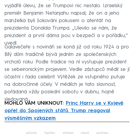
vyjádřili úlevu, že se Trumpovi nic nestalo. Izraelský
premiér Benjamin Netanjahu napsal, že on a jeho
manželka byli šokováni pokusem o atentát na
prezidenta Donalda Trumpa. „Ulevilo se nám, že
prezident a první dáma jsou v bezpečí a v pořádku,“
uvedl.
Galavečeře s novináři se koná již od roku 1924 a pro
Bílý dům tradičně bývá jedním ze společenských
vrcholů roku. Podle tradice na ní vystupuje prezident
se sebeironickým projevem. Vedle zástupců médií se jí
účastní i řada celebrit. Výtěžek ze vstupného putuje
na dobročinné účely. V médiích je tato slavnost,
pořádaná vždy poslední sobotu v dubnu, hojně
sledovaná.
MOHLO VÁM UNIKNOUT:
Princ Harry se v Kyjevě
opřel do Spojených států. Trump reagoval
výsměšným vzkazem
Failed to fetch
večeře
Twitter
střelba
násilí
politika