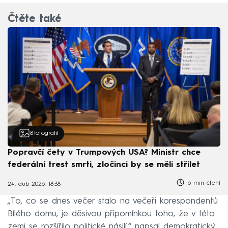
Čtěte také
8
fotografií
Popravčí čety v Trumpových USA? Ministr chce
federální trest smrti, zločinci by se měli střílet
6 min čtení
24. dub 2026, 18:38
„To, co se dnes večer stalo na večeři korespondentů
Bílého domu, je děsivou připomínkou toho, že v této
zemi se rozšířilo politické násilí,“ napsal demokratický