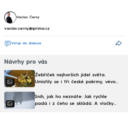
Václav Černý
vaclav.cerny@iprima.cz
Vstup do diskuze
Návrhy pro vás
Žebříček nejhorších jídel světa.
Umístily se i tři české pokrmy, vévodí
skandinávská kuchyně
Sníh, jak ho neznáte: Jak rychle
padá i z čeho se skládá. A vločky
nejsou bílé