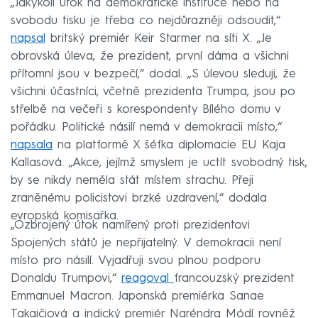
„Jakýkoli útok na demokratické instituce nebo na
svobodu tisku je třeba co nejdůrazněji odsoudit,“
napsal
britský premiér Keir Starmer na síti X. „Je
obrovská úleva, že prezident, první dáma a všichni
přítomní jsou v bezpečí,“ dodal. „S úlevou sleduji, že
všichni účastníci, včetně prezidenta Trumpa, jsou po
střelbě na večeři s korespondenty Bílého domu v
pořádku. Politické násilí nemá v demokracii místo,“
napsala
na platformě X šéfka diplomacie EU Kaja
Kallasová. „Akce, jejímž smyslem je uctít svobodný tisk,
by se nikdy neměla stát místem strachu. Přeji
zraněnému policistovi brzké uzdravení,“ dodala
evropská komisařka.
„Ozbrojený útok namířený proti prezidentovi
Spojených států je nepřijatelný. V demokracii není
místo pro násilí. Vyjadřuji svou plnou podporu
Donaldu Trumpovi,“
reagoval
francouzský prezident
Emmanuel Macron. Japonská premiérka Sanae
Takaičiová a indický premiér Naréndra Módí rovněž