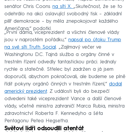
senátor Chris Coons
na síti X.
„Skutečnost, že se to
odehrálo na akci oslavující svobodný tisk – základní
pilíř demokracie – by měla znepokojovat každého
Američana,“ podotkl.
„První dáma, viceprezident a všichni členové vlády
jsou v naprostém pořádku,“
napsal po útoku Trump
na své síti Truth Social
. „Zajímavý večer ve
Washingtonu D.C. Tajná služba a orgány činné v
trestním řízení odvedly fantastickou práci. Jednaly
rychle a statečně. Střelec byl zadržen a já jsem
doporučil, abychom pokračovali, ale budeme se plně
řídit pokyny orgánů činných v trestním řízení,“
dodal
americký prezident
. Z události byli do bezpečí
odvedeni také viceprezident Vance a další členové
vlády, včetně ministra zahraničí Marca Rubia, ministra
zdravotnictví Roberta F. Kennedyho a šéfa
Pentagonu Petea Hegsetha.
Světoví lídři odsoudili atentát