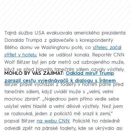
Tajná služba USA evakuovala amerického prezidenta
Donalda Trumpa z galavečeře s korespondenty
Bílého domu ve Washingtonu poté, co
střelec začal
střílet v hotelu
, kde se událost konala. Reportér CNN
Wolf Blitzer byl jen pár metrů od ozbrojeného muže,
když se před hlavním tanečním sálem ozvaly výstřely.
MOHLO BY VÁS ZAJÍMAT:
Odklad míru? Trump
zarazil cestu vyjednávačů k dialogu s Íránem
Blitzer právě vycházel z toalety v horním patře před
tanečním sálem, když uviděl muže s „velmi, velmi
mocnou zbraní“. „Najednou jsem přímo vedle sebe
uslyšel velmi hlasité a velmi děsivé výstřely. Než jsem
se rozkoukal, jeden z policistů mě srazil k zemi,“
popsal Blitzer
na webu CNN
. Policisté ho následně
odvedli zpět na pánské toalety, kde se ukrývalo asi