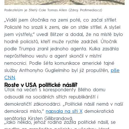
Podezřelým je 31letý Cole Tomas Allen
Zdroj: Profimedia.cz
„Viděl jsem útočníka na zemi poté, co začal střílet.
Policisté ho srazili k zemi, ale on stále střílel. A slyšel
jsem výstřely,“ uvedl Blitzer a dodal, že na místě bylo
hodně policistů, kteří muže rychle zadrželi. Útočník
podle Trumpa zranil jednoho agenta. Kulka zasáhla
neprůstřelnou vestu a agent skončil v místní
nemocnici. Podle šéfa komunikace americké tajné
služby Anthonyho Guglielmiho byl již propuštěn,
píše
CNN
.
Roste v USA politické násilí?
Útok na večeři s korespondenty Bílého domu
odsoudili na sociálních sítích republikánští i
demokratičtí zákonodárci. „Politické násilí nemá v naší
demokracii místo,“
napsala na síti X
demokratická
senátorka Kirsten Gillibrandová.
„Jako někdo, jehož rodina zažila politické násilí, se