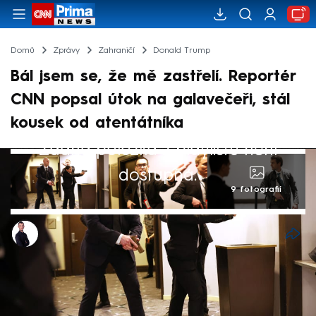
Domů
Zprávy
Zahraničí
Donald Trump
Bál jsem se, že mě zastřelí. Reportér
CNN popsal útok na galavečeři, stál
kousek od atentátníka
Žádná položka z playlistu není
dostupná.
9 fotografií
Václav Černý
Akt. 26. dub 2026, 11:41
• 26. dub 2026, 10:09
Byl to pro mě hrozný a velmi děsivý
okamžik, popsal reportér CNN Wolf Blitzer