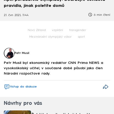
pravidla, jinak poletíte domů
6 min čtení
21. čvn 2021, 11:44
Nový Zéland
vzpírání
transgender
Mezinárodní olympijský výbor
sport
Petr Musil
Petr Musil byl ekonomický redaktor CNN Prima NEWS a
vysokoškolský učitel, v současné době působí jako člen
Národní rozpočtové rady.
Vstup do diskuze
Návrhy pro vás