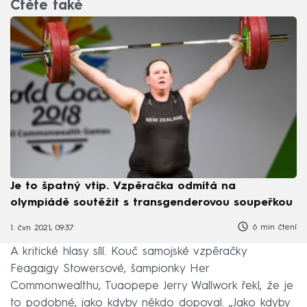
Čtěte také
Je to špatný vtip. Vzpěračka odmítá na
olympiádě soutěžit s transgenderovou soupeřkou
6 min čtení
1. čvn 2021, 09:37
A kritické hlasy sílí. Kouč samojské vzpěračky
Feagaigy Stowersové, šampionky Her
Commonwealthu, Tuaopepe Jerry Wallwork řekl, že je
to podobné, jako kdyby někdo dopoval. „Jako kdyby