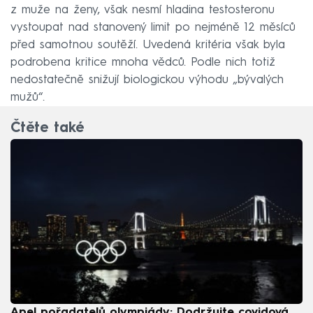
z muže na ženy, však nesmí hladina testosteronu
vystoupat nad stanovený limit po nejméně 12 měsíců
před samotnou soutěží. Uvedená kritéria však byla
podrobena kritice mnoha vědců. Podle nich totiž
nedostatečně snižují biologickou výhodu „bývalých
mužů“.
Čtěte také
Apel pořadatelů olympiády: Dodržujte covidová