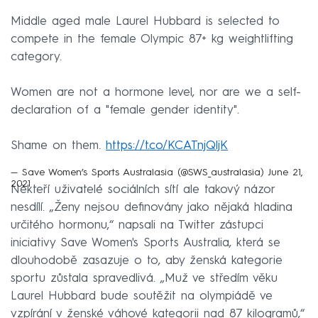
Middle aged male Laurel Hubbard is selected to
compete in the female Olympic 87+ kg weightlifting
category.
Women are not a hormone level, nor are we a self-
declaration of a "female gender identity".
Shame on them.
https://t.co/KCATnjQljK
— Save Women’s Sports Australasia (@SWS_australasia)
June 21,
2021
Někteří uživatelé sociálních sítí ale takový názor
nesdílí. „Ženy nejsou definovány jako nějaká hladina
určitého hormonu,“ napsali na Twitter zástupci
iniciativy Save Women's Sports Australia, která se
dlouhodobě zasazuje o to, aby ženská kategorie
sportu zůstala spravedlivá. „Muž ve středím věku
Laurel Hubbard bude soutěžit na olympiádě ve
vzpírání v ženské váhové kategorii nad 87 kilogramů,“