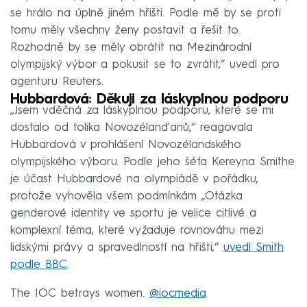
se hrálo na úplně jiném hřišti. Podle mě by se proti
tomu měly všechny ženy postavit a řešit to.
Rozhodně by se měly obrátit na Mezinárodní
olympijský výbor a pokusit se to zvrátit,“ uvedl pro
agenturu Reuters.
Hubbardová: Děkuji za láskyplnou podporu
„Jsem vděčná za láskyplnou podporu, které se mi
dostalo od tolika Novozélanďanů,“ reagovala
Hubbardová v prohlášení Novozélandského
olympijského výboru. Podle jeho šéfa Kereyna Smithe
je účast Hubbardové na olympiádě v pořádku,
protože vyhověla všem podmínkám „Otázka
genderové identity ve sportu je velice citlivé a
komplexní téma, které vyžaduje rovnováhu mezi
lidskými právy a spravedlností na hřišti,“
uvedl Smith
podle BBC
.
The IOC betrays women.
@iocmedia