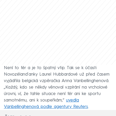
Není to fér a je to špatný vtip. Tak se k účasti
Novozélanďanky Laurel Hubbardové už před časem
vyjádřila belgická vzpěračka Anna Vanbellinghenová.
„Každý, kdo se někdy věnoval vzpírání na vrcholové
úrovni, ví, že tahle situace není fér ani ke sportu
samotnému, ani k soupeřkám,“
uvedla
Vanbellinghenová podle agentury Reuters
.