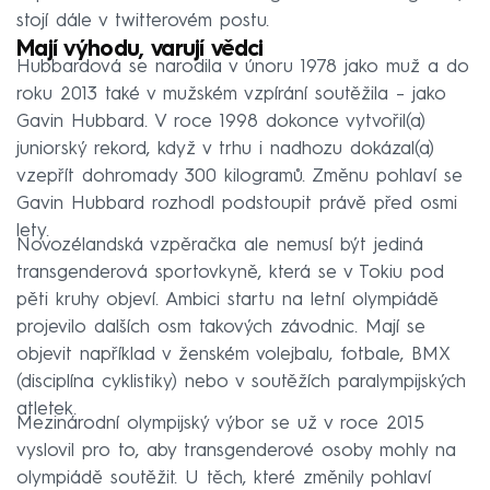
stojí dále v twitterovém postu.
Mají výhodu, varují vědci
Hubbardová se narodila v únoru 1978 jako muž a do
roku 2013 také v mužském vzpírání soutěžila – jako
Gavin Hubbard. V roce 1998 dokonce vytvořil(a)
juniorský rekord, když v trhu i nadhozu dokázal(a)
vzepřít dohromady 300 kilogramů. Změnu pohlaví se
Gavin Hubbard rozhodl podstoupit právě před osmi
lety.
Novozélandská vzpěračka ale nemusí být jediná
transgenderová sportovkyně, která se v Tokiu pod
pěti kruhy objeví. Ambici startu na letní olympiádě
projevilo dalších osm takových závodnic. Mají se
objevit například v ženském volejbalu, fotbale, BMX
(disciplína cyklistiky) nebo v soutěžích paralympijských
atletek.
Mezinárodní olympijský výbor se už v roce 2015
vyslovil pro to, aby transgenderové osoby mohly na
olympiádě soutěžit. U těch, které změnily pohlaví