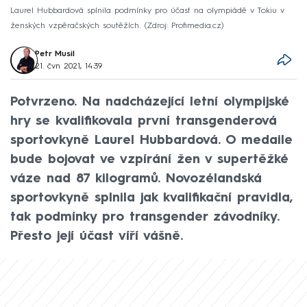
Laurel Hubbardová splnila podmínky pro účast na olympiádě v Tokiu v
ženských vzpěračských soutěžích.
Zdroj: Profimedia.cz
Petr Musil
21. čvn 2021, 14:39
Potvrzeno. Na nadcházející letní olympijské
hry se kvalifikovala první transgenderová
sportovkyně Laurel Hubbardová. O medaile
bude bojovat ve vzpírání žen v supertěžké
váze nad 87 kilogramů. Novozélandská
sportovkyně splnila jak kvalifikační pravidla,
tak podmínky pro transgender závodníky.
Přesto její účast víří vášně.