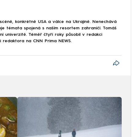
 scéně, konkrétně USA a válce na Ukrajině. Nenechává
uje témata spojená s naším resortem zahraničí. Tomáš
í univerzitě. Téměř čtyři roky působil v redakci
ici redaktora na CNN Prima NEWS.