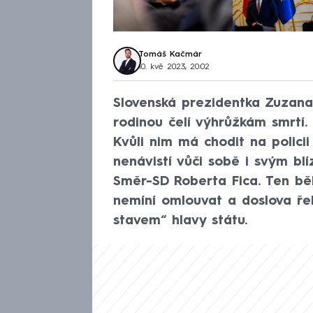
Tomáš Kačmár
10. kvě 2023, 20:02
Slovenská prezidentka Zuzana
rodinou čelí výhrůžkám smrtí. 
Kvůli nim má chodit na policii 
nenávistí vůči sobě i svým bl
Směr-SD Roberta Fica. Ten bě
nemíní omlouvat a doslova ře
stavem“ hlavy státu.