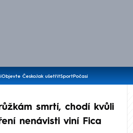
í
Objevte Česko
Jak ušetřit
Sport
Počasí
růžkám smrtí, chodí kvůli
ření nenávisti viní Fica