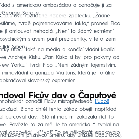
íklad s americkou ambasádou a označuje ji za
o George Sorose.
h Čaputové rozhodně nebere zpátečku. „Žádné
osíláme, tvrdě pojmenováváme fakta,“ pronesl Fico
se jí omlouvat nehodlá. „Není to žádný extrémní
sychickým stavem paní prezidentky, v této zemi
 lídr Směru.
ky útočil také na média a končící vládní koalici.
 Andreje Kisku. „Pan Kiska si byl pro pokyny od
w Yorku,“ tvrdil Fico. „Není žádným tajemstvím,
 mimovládní organizaci Via Juris, která je totálně
pokračoval slovenský expremiér.
andoval Ficův dav o Čaputové
 mnohokrát označil Ficův místopředseda
L'uboš
zakázal. Blaha chtěl tento zákaz obejít například
l burcoval dav. „Státní moc mi zakázala říct to
é. Povězte to za mě. Je to americká...“ zvolal na
al odpovědí: „K**va!“ To se několikrát opakovalo.
anatizování příznivců Směru, aby uráželi Čaputovou,