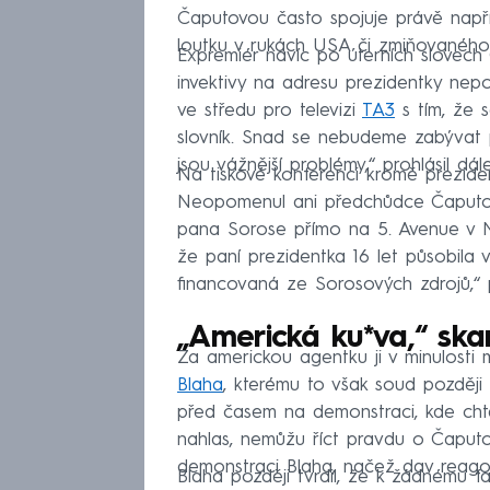
Čaputovou často spojuje právě např
loutku v rukách USA či zmiňovanéh
Expremiér navíc po úterních slovec
invektivy na adresu prezidentky nep
ve středu pro televizi
TA3
s tím, že 
slovník. Snad se nebudeme zabývat p
jsou vážnější problémy,“ prohlásil dále
Na tiskové konferenci kromě prezident
Neopomenul ani předchůdce Čaputové
pana Sorose přímo na 5. Avenue v Ne
že paní prezidentka 16 let působila v
financovaná ze Sorosových zdrojů,“ 
„Americká ku*va,“ sk
Za americkou agentku ji v minulosti
Blaha
, kterému to však soud později 
před časem na demonstraci, kde chtě
nahlas, nemůžu říct pravdu o Čaputov
demonstraci Blaha, načež dav reagov
Blaha později tvrdil, že k žádnému f