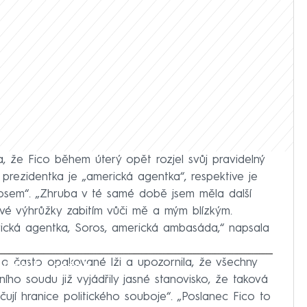
a, že Fico během úterý opět rozjel svůj pravidelný
á prezidentka je „americká agentka“, respektive je
sem“. „Zhruba v té samé době jsem měla další
vé výhrůžky zabitím vůči mě a mým blízkým.
rická agentka, Soros, americká ambasáda,“ napsala
o často opakované lži a upozornila, že všechny
iled to fetch
ho soudu již vyjádřily jasné stanovisko, že taková
ují hranice politického souboje“. „Poslanec Fico to