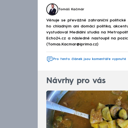
Tomáš Kačmár
Věnuje se převážně zahraniční politické
ho chladným ani domácí politika, akcent
vystudoval Mediální studia na Metropolitn
Echo24.cz a následně nastoupil na poz
(Tomas.Kacmar@iprima.cz)
Pro tento článek jsou komentáře vypnuté
Návrhy pro vás