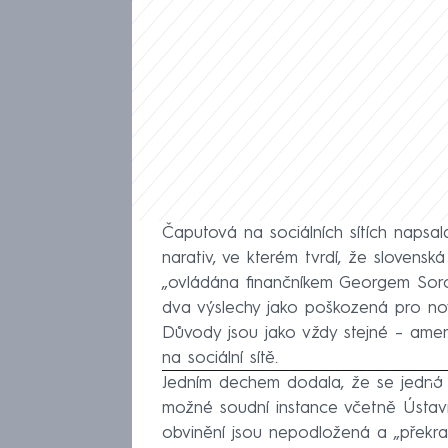
Čaputová na sociálních sítích napsal
narativ, ve kterém tvrdí, že slovensk
„ovládána finančníkem Georgem Soro
dva výslechy jako poškozená pro no
Důvody jsou jako vždy stejné – ame
na sociální sítě.
Jedním dechem dodala, že se jedná 
Fa
možné soudní instance včetně Ústavní
obvinění jsou nepodložená a „překrač