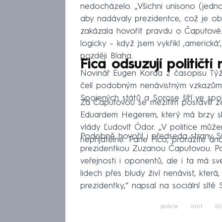
nedocházelo. „Všichni unisono (jedno
aby nadávaly prezidentce, což je oby
zakázala hovořit pravdu o Čaputové.
logicky – když jsem vykřikl ‚americká
později Blaha.
Fica odsuzují političtí 
Novinář Eugen Korda z časopisu T
čelí podobným nenávistným vzkazům j
Spojených států a Sorose šíří ve spo
Za Čaputovou se mezitím postavili ze
Eduardem Hegerem, který má brzy sko
vlády Ľudovít Ódor. „V politice můžem
Podobně hovořil i předseda strany 
nepřijatelné. Pane Fico, prorážíte dn
prezidentkou Zuzanou Čaputovou. Polit
veřejnosti i oponentů, ale i ta má s
lidech přes bludy živí nenávist, kte
prezidentky,“ napsal na sociální sítě 
policie
smrt
Sl