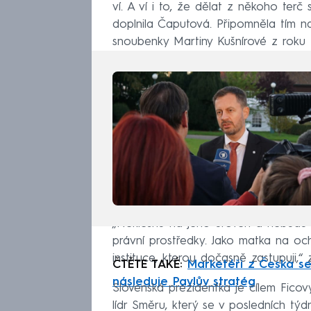
ví. A ví i to, že dělat z někoho terč
doplnila Čaputová. Připomněla tím n
snoubenky Martiny Kušnírové z roku 
„Neklesnu na jeho úroveň a nebudu m
právní prostředky. Jako matka na oc
instituce, kterou dočasně zastupuji,“
ČTĚTE TAKÉ:
Marketéři z Česka se
následuje Pavlův stratég
Slovenská prezidentka je cílem Ficov
lídr Směru, který se v posledních t