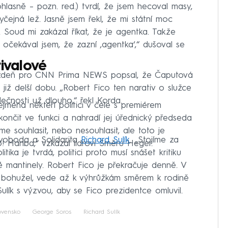
hlasně – pozn. red.) tvrdí, že jsem hecoval masy,
čejná lež. Jasně jsem řekl, že mi státní moc
 Soud mi zakázal říkat, že je agentka. Takže
‘, očekával jsem, že zazní ‚agentka‘,“ dušoval se
rivalové
ýždeň pro CNN Prima NEWS popsal, že Čaputová
iž delší dobu. „Robert Fico ten narativ o služce
lečnosti už dlouho,“ řekl Korda.
jména někteří politici v čele s premiérem
nčit ve funkci a nahradí jej úřednický předseda
e souhlasit, nebo nesouhlasit, ale toto je
Svoboda a Solidarita
Richard Sulík
. „Stojíme za
o! Hanba,“ vzkázal lídrovi Směru Heger.
ika je tvrdá, politici proto musí snášet kritiku
vé mantinely. Robert Fico je překračuje denně. V
rá, bohužel, vede až k výhrůžkám směrem k rodině
Sulík s výzvou, aby se Fico prezidentce omluvil.
ovensko
George Soros
Richard Sulík