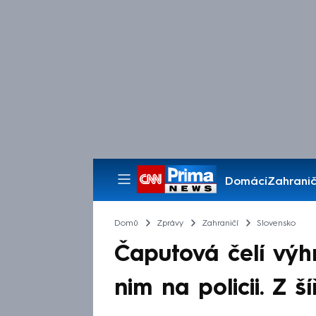
Domácí
Zahranič
Pořady
Domů
Zprávy
Zahraničí
Slovensko
Čaputová čelí výh
nim na policii. Z ší