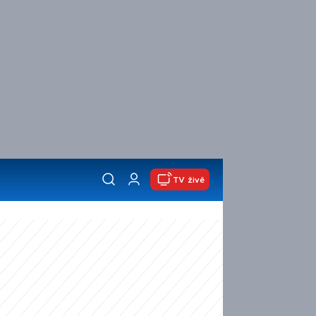
TV živě