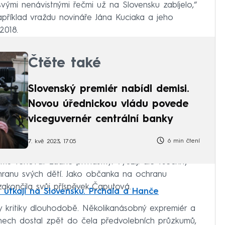
 svými nenávistnými řečmi už na Slovensku zabíjelo,“
apříklad vraždu novináře Jána Kuciaka a jeho
2018.
Čtěte také
Slovenský premiér nabídl demisi.
Novou úřednickou vládu povede
viceguvernér centrální banky
6 min čtení
7. kvě 2023, 17:05
u věnovat žádné přívlastky. Využiji ale všechny
hranu svých dětí. Jako občanka na ochranu
 zakončila svůj příspěvek Čaputová.
 utkají na Slovensku. Prchala a Hanče
y kritiky dlouhodobě. Několikanásobný expremiér a
ýdnech dostal zpět do čela předvolebních průzkumů,