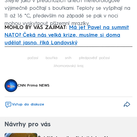
Stejně jako v předchozích dnech meteorologové
výjimečně počítají s bouřkami. Teploty se vyšplhají na
11 až 16 °C, především na západě se pak v noci
mohou vyskytnout přízemní mrazíky.
MOHLO BY VÁS ZAJÍMAT:
Má jet Pavel na summit
NATO? Čeká nás velká krize, musíme si doma
udělat jasno, říká Landovský
Failed to fetch
počasí
bouřka
sníh
předpověď počasí
Jihomoravský kraj
CNN Prima NEWS
Vstup do diskuze
Návrhy pro vás