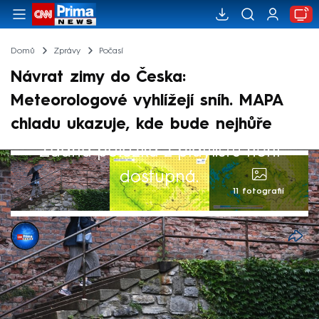
Domů
Zprávy
Počasí
Návrat zimy do Česka:
Meteorologové vyhlížejí sníh. MAPA
chladu ukazuje, kde bude nejhůře
Žádná položka z playlistu není
dostupná.
11 fotografií
CNN Prima NEWS
12. kvě 2026, 07:52
Druhý květnový týden bude převážně
zatažený. Poměrně často se objeví srážky,