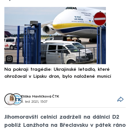
Na pokraji tragédie: Ukrajinské letadlo, které
P
ohrožoval v Lipsku dron, bylo naložené municí
e
Eliška Havlíčková
,
ČTK
8. led 2021, 15:07
Jihomoravští celníci zadrželi na dálnici D2
poblíž Lanžhota na Břeclavsku v pátek ráno