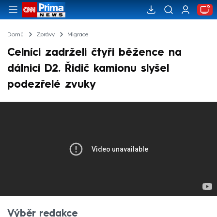
Domů
Zprávy
Migrace
Celníci zadrželi čtyři běžence na
dálnici D2. Řidič kamionu slyšel
podezřelé zvuky
Výběr redakce