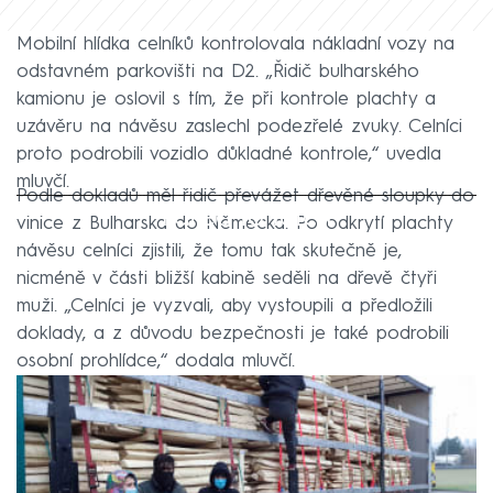
Mobilní hlídka celníků kontrolovala nákladní vozy na
odstavném parkovišti na D2. „Řidič bulharského
kamionu je oslovil s tím, že při kontrole plachty a
uzávěru na návěsu zaslechl podezřelé zvuky. Celníci
proto podrobili vozidlo důkladné kontrole,“ uvedla
mluvčí.
Podle dokladů měl řidič převážet dřevěné sloupky do
Failed to fetch
vinice z Bulharska do Německa. Po odkrytí plachty
návěsu celníci zjistili, že tomu tak skutečně je,
nicméně v části bližší kabině seděli na dřevě čtyři
muži. „Celníci je vyzvali, aby vystoupili a předložili
doklady, a z důvodu bezpečnosti je také podrobili
osobní prohlídce,“ dodala mluvčí.