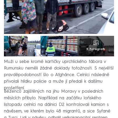
5 fotografií
Muži u sebe kromě kartičky uprchlického tábora v
Rumunsku neměli žádné doklady totožnosti. S největší
pravděpodobností šlo o Afghánce. Celníci následně
přivolali hlídku policie a muže jí předali k dalšímu
prošetření.
Běženců zajištěných na jihu Moravy v posledních
měsících přibylo. Například na začátku loňského
listopadu celníci na dálnici D2 kontrolovali kamion s
návěsem, ve kterém bylo 48 migrantů, a sice Syřané
a Turci. Lidi v návěsu odhalil velkokapacitní rentgen.