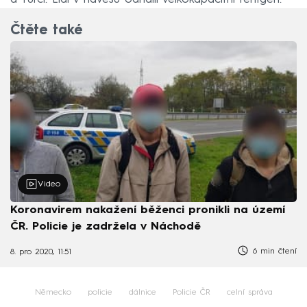
Čtěte také
Video
Koronavirem nakažení běženci pronikli na území
ČR. Policie je zadržela v Náchodě
6 min čtení
8. pro 2020, 11:51
Německo
policie
dálnice
Policie ČR
celní správa