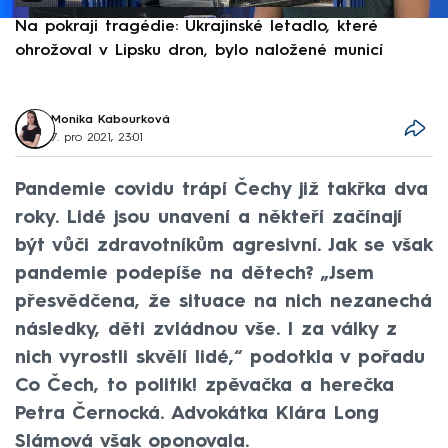
Na pokraji tragédie: Ukrajinské letadlo, které
P
ohrožoval v Lipsku dron, bylo naložené municí
e
Monika Kabourková
7. pro 2021, 23:01
Pandemie covidu trápí Čechy již takřka dva
roky. Lidé jsou unavení a někteří začínají
být vůči zdravotníkům agresivní. Jak se však
pandemie podepíše na dětech? „Jsem
přesvědčena, že situace na nich nezanechá
následky, děti zvládnou vše. I za války z
nich vyrostli skvělí lidé,“ podotkla v pořadu
Co Čech, to politik! zpěvačka a herečka
Petra Černocká. Advokátka Klára Long
Slámová však oponovala.