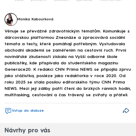
válka
prezident
očkování
zpěvačka
Miloš Zeman
Monika Kabourková
Věnuje se převážně zdravotnickým tématům. Komunikuje s
dárcovskou platformou Znesnáze a zpracovává sociální
témata a texty, které pomáhají potřebným. Vystudovala
obchodní akademii se zaměřením na cestovní ruch. První
novinářské zkušenosti získala na Vyšší odborné škole
publicistiky, kde přispívala do studentského magazínu
Generace20. K redakci CNN Prima NEWS se připojila zprvu
jako stážistka, posléze jako redaktorka v roce 2020. Od
roku 2025 se stala posilou editorského týmu CNN Prima
NEWS. Mezi její záliby patří čtení do brzkých ranních hodin,
multitasking, cestování a čas trávený se zvířaty a přáteli.
Vstup do diskuze
Návrhy pro vás