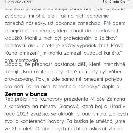
6 min čtení
7. pro 2021, 07:50
Slámová je však skeptičtější. „Ano, děti jsou schopné
zvládnout mnohé, ale i tak na nich pandemie
zanechá následky, už dokonce zanechala. Příkladem
je nejmladší generace, která chodí do sportovních
kroužků. Mohli z nich být profesionální a špičkoví
sportovci, ale u dítěte je každý výpadek znát. Právě
různá omezení jim mohla zamezit budoucí kariéru,“
argumentovala.
Dodala, že přednost dostanou děti, které intenzivně
trénují. „Jsou určité sporty, které nemohly být vůbec
provozovány. Pak je zde samotné omezení pohybu
pro děti. To na nich zanechalo následky,“ doplnila.
Zeman v buňce
Řeč přišla i na rozhovory prezidenta Miloše Zemana
s kandidáty na ministry. Slámová, která boj o Hrad v
roce 2023 zvažuje, se aktuální situaci smála. „Já bych
zvolila konferenční hovory. Ta budka je směšná, jsme
ve 21. století. Osobně bych nechtěla riskovat vtipné