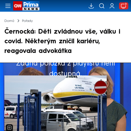
Domů
Pořady
Černocká: Děti zvládnou vše, válku i
covid. Některým zničil kariéru,
reagovala advokátka
Žádná položka z playlistu není
Výběr redakce
dostupná.