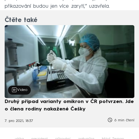
přikazování budou jen více zarytí,“ uzavřela.
Čtěte také
Video
Druhý případ varianty omikron v ČR potvrzen. Jde
o člena rodiny nakažené Češky
6 min čtení
7. pro 2021, 18:37