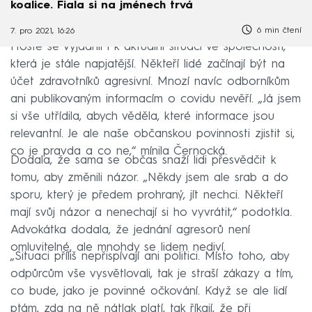
koalice. Fiala si na jménech trvá
6 min čtení
7. pro 2021, 16:26
Hosté se vyjádřili i k aktuální situaci ve společnosti,
která je stále napjatější. Někteří lidé začínají být na
účet zdravotníků agresivní. Mnozí navíc odborníkům
ani publikovaným informacím o covidu nevěří. „Já jsem
si vše utřídila, abych věděla, které informace jsou
relevantní. Je ale naše občanskou povinnosti zjistit si,
co je pravda a co ne,“ mínila Černocká.
Dodala, že sama se občas snaží lidi přesvědčit k
tomu, aby změnili názor. „Někdy jsem ale srab a do
sporu, který je předem prohraný, jít nechci. Někteří
mají svůj názor a nenechají si ho vyvrátit,“ podotkla.
Advokátka dodala, že jednání agresorů není
omluvitelné, ale mnohdy se lidem nediví.
„Situaci příliš nepřispívají ani politici. Místo toho, aby
odpůrcům vše vysvětlovali, tak je straší zákazy a tím,
co bude, jako je povinné očkování. Když se ale lidí
ptám, zda na ně nátlak platí, tak říkají, že při