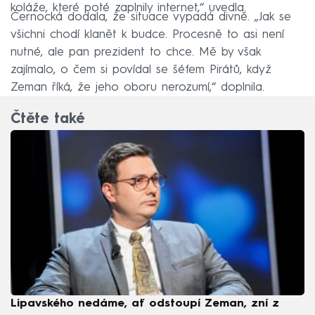
koláže, které poté zaplnily internet,“ uvedla.
Černocká dodala, že situace vypadá divně. „Jak se
všichni chodí klanět k budce. Procesně to asi není
nutné, ale pan prezident to chce. Mě by však
zajímalo, o čem si povídal se šéfem Pirátů, když
Zeman říká, že jeho oboru nerozumí,“ doplnila.
Čtěte také
Lipavského nedáme, ať odstoupí Zeman, zní z