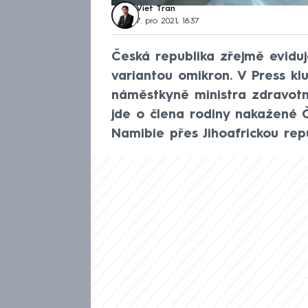
Viet Tran
7. pro 2021, 18:37
Česká republika zřejmě evidu
variantou omikron. V Press kl
náměstkyně ministra zdravotni
jde o člena rodiny nakažené Č
Namibie přes Jihoafrickou rep