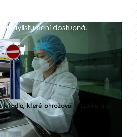
 playlistu není dostupná.
V
é letadlo, které ohrožoval v Lipsku dron,
Přilá
polit