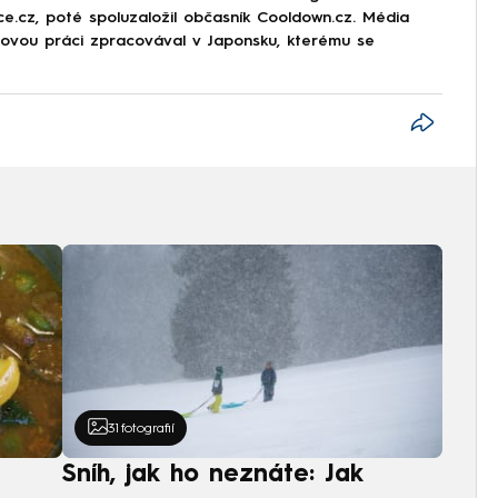
rce.cz, poté spoluzaložil občasník Cooldown.cz. Média
movou práci zpracovával v Japonsku, kterému se
31
fotografií
Sníh, jak ho neznáte: Jak