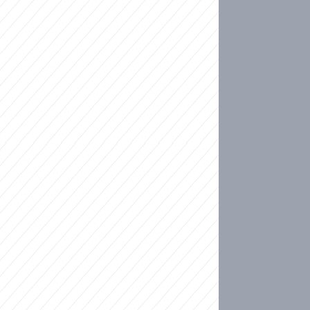
ideo
kat migranty do Česka? Sami by odešli, tvrdí exp
ické sebevraždě