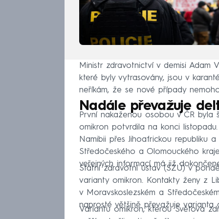
Ministr zdravotnictví v demisi Adam 
které byly vytrasovány, jsou v karant
neříkám, že se nové případy nemohou 
Nadále převažuje del
První nakaženou osobou v ČR byla še
omikron potvrdila na konci listopadu
Namibii přes Jihoafrickou republiku a
Středočeského a Olomouckého kraje 
veřejných informací má již dokončen
Státní zdravotní ústav (SZÚ) v ponděl
varianty omikron. Kontakty ženy z Lib
v Moravskoslezském a Středočeském k
naprosté většině převažuje varianta de
Variantu omikron, kterou Světová zd