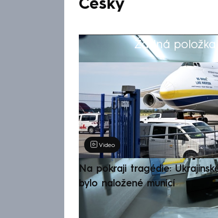
Češky
Žádná položka z
Výběr redakce
Video
Na pokraji tragédie: Ukrajinsk
bylo naložené municí