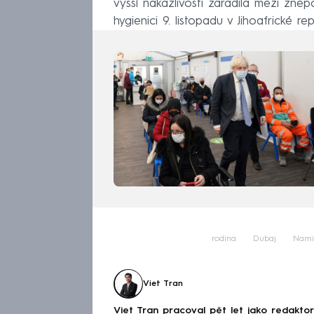
vyšší nakažlivosti zařadila mezi zne
hygienici 9. listopadu v Jihoafrické rep
rodina
Dubaj
Nami
Viet Tran
Viet Tran pracoval pět let jako redakto