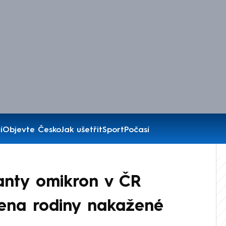
í
Objevte Česko
Jak ušetřit
Sport
Počasí
anty omikron v ČR
lena rodiny nakažené