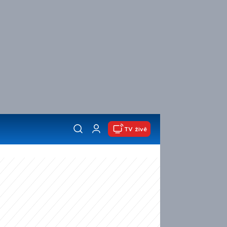
TV živě