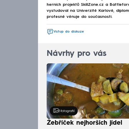
herních projektů SkillZone.cz a Battlefo
vystudoval na Univerzitě Karlově, diplo
profesně věnuje do současnosti.
Vstup do diskuze
Návrhy pro vás
5
fotografií
Žebříček nejhorších jídel