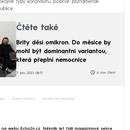
pokojivé typy koronaviru, poprvé zaznamenali
ublice.
Čtěte také
Brity děsí omikron. Do měsíce by
mohl být dominantní variantou,
která přeplní nemocnice
6 min čtení
7. pro 2021, 08:17
bie
Adam Vojtěch
Jihoafrická republika
r na webu Echo24.cz. Několik let řídil magazínové sekce