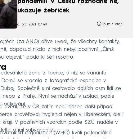
pandemii? V Česku rozhodně ne,
ukazuje žebříček
6 min čtení
6. pro 2021, 07:49
Vojtěch (za ANO) dříve uvedl, že všechny kontakty,
éně, doposud nikdo z nich nebyl pozitivní. „Čímž
objevit,“ podotkl šéf resortu.
ta
desátiletá žena z liberce, u níž se varianta
. Domů se vracela z fotografické expedice v
 Dubaj. Společně s ní cestovalo dalších osm lidí ze
nebo z Prahy. Nyní se nachází v izolaci, podle
é očkování.
í uvedl, že v ČR zatím není hlášen další případ
erce prověřovali hygienici nejen v Libereckém, ale i
raji. V pozitivních vzorcích podle SZÚ nadále v
lta a její subvarianty.
ravotnická organizace (WHO) kvůli potenciálně