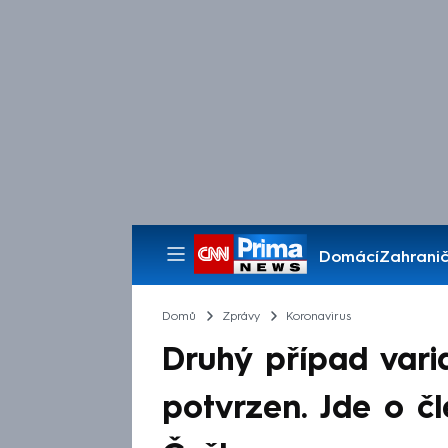
Domácí
Zahranič
Pořady
Domů
Zprávy
Koronavirus
Druhý případ vari
potvrzen. Jde o č