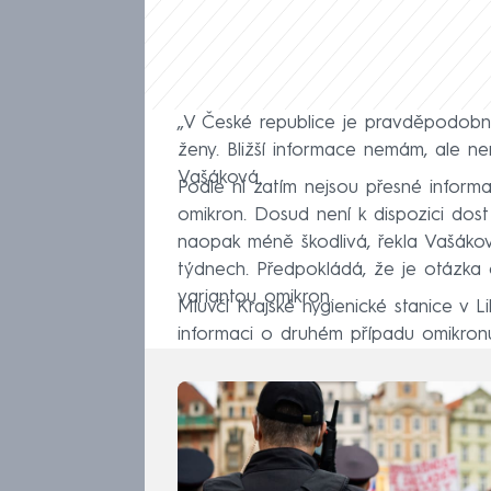
„V České republice je pravděpodobně
ženy. Bližší informace nemám, ale ne
Vašáková.
Podle ní zatím nejsou přesné inform
omikron. Dosud není k dispozici dost
naopak méně škodlivá, řekla Vašákov
týdnech. Předpokládá, že je otázka 
variantou omikron.
Mluvčí Krajské hygienické stanice v 
informaci o druhém případu omikronu