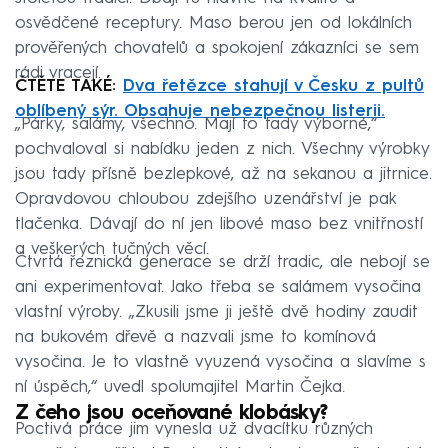
osvědčené receptury. Maso berou jen od lokálních
prověřených chovatelů a spokojení zákazníci se sem
rádi vracejí.
ČTĚTE TAKÉ:
Dva řetězce stahují v Česku z pultů
oblíbený sýr. Obsahuje nebezpečnou listerii.
„Párky, salámy, všechno. Mají to tady výborné,“
pochvaloval si nabídku jeden z nich. Všechny výrobky
jsou tady přísně bezlepkové, až na sekanou a jitrnice.
Opravdovou chloubou zdejšího uzenářství je pak
tlačenka. Dávají do ní jen libové maso bez vnitřností
a veškerých tučných věcí.
Čtvrtá řeznická generace se drží tradic, ale nebojí se
ani experimentovat. Jako třeba se salámem vysočina
vlastní výroby. „Zkusili jsme ji ještě dvě hodiny zaudit
na bukovém dřevě a nazvali jsme to komínová
vysočina. Je to vlastně vyuzená vysočina a slavíme s
ní úspěch,“ uvedl spolumajitel Martin Čejka.
Z čeho jsou oceňované klobásky?
Poctivá práce jim vynesla už dvacítku různých