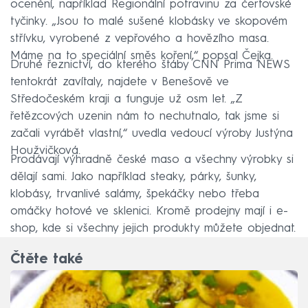
ocenění, například Regionální potravinu za čertovské
tyčinky. „Jsou to malé sušené klobásky ve skopovém
střívku, vyrobené z vepřového a hovězího masa.
Máme na to speciální směs koření,“ popsal Čejka.
Druhé řeznictví, do kterého štáby CNN Prima NEWS
tentokrát zavítaly, najdete v Benešově ve
Středočeském kraji a funguje už osm let. „Z
řetězcových uzenin nám to nechutnalo, tak jsme si
začali vyrábět vlastní,“ uvedla vedoucí výroby Justýna
Houžvičková.
Prodávají výhradně české maso a všechny výrobky si
dělají sami. Jako například steaky, párky, šunky,
klobásy, trvanlivé salámy, špekáčky nebo třeba
omáčky hotové ve sklenici. Kromě prodejny mají i e-
shop, kde si všechny jejich produkty můžete objednat.
Čtěte také