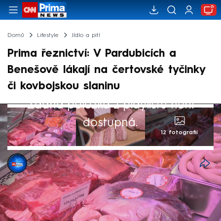
Domů
Lifestyle
Jídlo a pití
Prima řeznictví: V Pardubicích a
Benešově lákají na čertovské tyčinky
či kovbojskou slaninu
Žádná položka z playlistu není
dostupná.
12 fotografií
CNN Prima NEWS
1. led 2026, 23:31
V našem seriálu Prima řeznictví vám
ukazujeme poctivá a rodinná uzenářství a