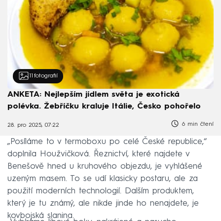
11
fotografií
ANKETA: Nejlepším jídlem světa je exotická
polévka. Žebříčku kraluje Itálie, Česko pohořelo
6 min čtení
28. pro 2025, 07:22
„Posíláme to v termoboxu po celé České republice,“
doplnila Houžvičková. Řeznictví, které najdete v
Benešově hned u kruhového objezdu, je vyhlášené
uzeným masem. To se udí klasicky postaru, ale za
použití moderních technologií. Dalším produktem,
který je tu známý, ale nikde jinde ho nenajdete, je
kovbojská slanina.