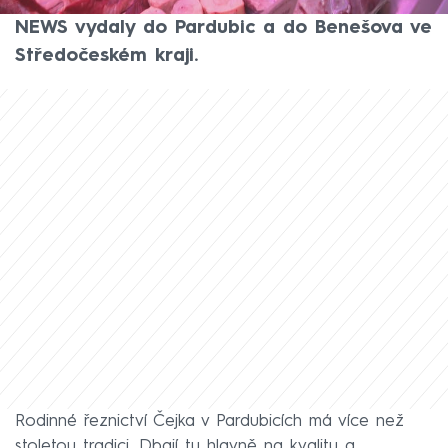
řeznictví. Tentokrát se štáby CNN Prima
NEWS vydaly do Pardubic a do Benešova ve
Středočeském kraji.
Rodinné řeznictví Čejka v Pardubicích má více než
stoletou tradici. Dbají tu hlavně na kvalitu a