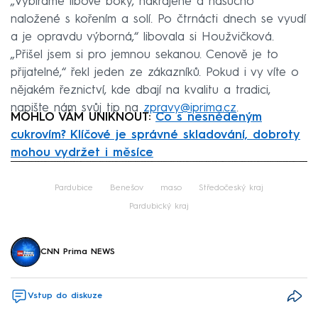
„Vybíráme libové boky, nakrájené a nasucho
naložené s kořením a solí. Po čtrnácti dnech se vyudí
a je opravdu výborná,“ libovala si Houžvičková.
„Přišel jsem si pro jemnou sekanou. Cenově je to
přijatelné,“ řekl jeden ze zákazníků. Pokud i vy víte o
nějakém řeznictví, kde dbají na kvalitu a tradici,
napište nám svůj tip na
zpravy@iprima.cz
.
MOHLO VÁM UNIKNOUT:
Co s nesnědeným
cukrovím? Klíčové je správné skladování, dobroty
mohou vydržet i měsíce
Failed to fetch
Pardubice
Benešov
maso
Středočeský kraj
Pardubický kraj
CNN Prima NEWS
Vstup do diskuze