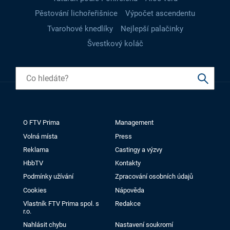
Pěstování lichořeřišnice
Výpočet ascendentu
Tvarohové knedlíky
Nejlepší palačinky
Švestkový koláč
O FTV Prima
Management
Volná místa
Press
Reklama
Castingy a výzvy
HbbTV
Kontakty
Podmínky užívání
Zpracování osobních údajů
Cookies
Nápověda
Vlastník FTV Prima spol. s
Redakce
r.o.
Nahlásit chybu
Nastavení soukromí