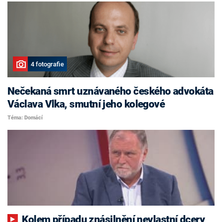
4 fotografie
Nečekaná smrt uznávaného českého advokáta
Václava Vlka, smutní jeho kolegové
Téma: Domácí
Kolem případu znásilnění nevlastní dcery