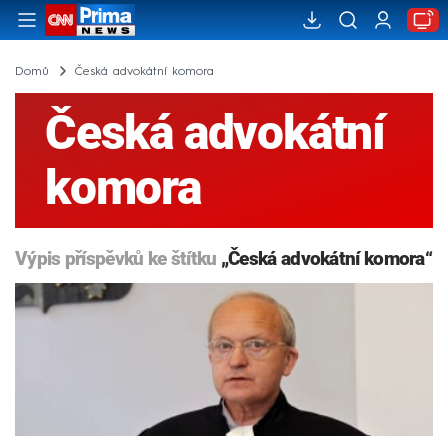
Domů
Česká advokátní komora
Česká advokátní
komora
Výpis příspěvků ke štítku
„Česká advokátní komora“