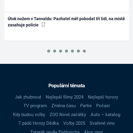
Útok nožem v Tanvaldu: Pachatel měl pobodat tři lidi, na místě
zasahuje policie
Populární témata
Jak zhubnout
Nejlepší filmy 2024
Nejlepší horory
TV program
Změna času
Partie
Počasí
Kdy budou volby
ZOO Nové začátky
Auto – katalog
7 pádů Honzy Dědka
Volby 2025
Svařené víno
Tatarák podle Pohlreicha
Aloe vera