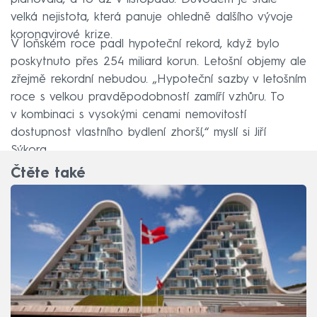
velká nejistota, která panuje ohledně dalšího vývoje
koronavirové krize.
V loňském roce padl hypoteční rekord, když bylo
poskytnuto přes 254 miliard korun. Letošní objemy ale
zřejmě rekordní nebudou. „Hypoteční sazby v letošním
roce s velkou pravděpodobností zamíří vzhůru. To
v kombinaci s vysokými cenami nemovitostí
dostupnost vlastního bydlení zhorší,“ myslí si Jiří
Sýkora.
Čtěte také