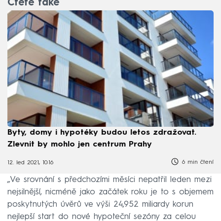
Čtěte také
Byty, domy i hypotéky budou letos zdražovat.
Zlevnit by mohlo jen centrum Prahy
6 min čtení
12. led 2021, 10:16
„Ve srovnání s předchozími měsíci nepatřil leden mezi
nejsilnější, nicméně jako začátek roku je to s objemem
poskytnutých úvěrů ve výši 24,952 miliardy korun
nejlepší start do nové hypoteční sezóny za celou