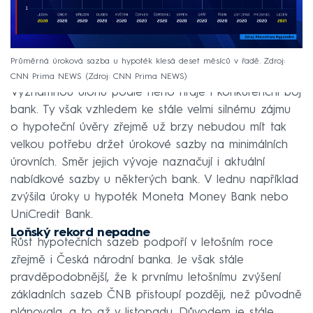
Průměrná úroková sazba u hypoték klesá deset měsíců v řadě. Zdroj:
CNN Prima NEWS
Zdroj: CNN Prima NEWS
Významnou úlohu podle něho hraje i konkurenční boj
bank. Ty však vzhledem ke stále velmi silnému zájmu
o hypoteční úvěry zřejmě už brzy nebudou mít tak
velkou potřebu držet úrokové sazby na minimálních
úrovních. Směr jejich vývoje naznačují i aktuální
nabídkové sazby u některých bank. V lednu například
zvýšila úroky u hypoték Moneta Money Bank nebo
UniCredit Bank.
Loňský rekord nepadne
Růst hypotečních sazeb podpoří v letošním roce
zřejmě i Česká národní banka. Je však stále
pravděpodobnější, že k prvnímu letošnímu zvýšení
základních sazeb ČNB přistoupí později, než původně
plánovala, a to až v listopadu. Důvodem je stále