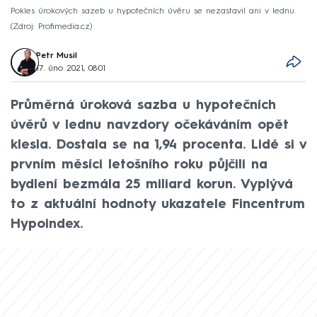
Pokles úrokových sazeb u hypotečních úvěru se nezastavil ani v lednu.
Zdroj: Profimedia.cz
Petr Musil
17. úno 2021, 08:01
Průměrná úroková sazba u hypotečních
úvěrů v lednu navzdory očekáváním opět
klesla. Dostala se na 1,94 procenta. Lidé si v
prvním měsíci letošního roku půjčili na
bydlení bezmála 25 miliard korun. Vyplývá
to z aktuální hodnoty ukazatele Fincentrum
Hypoindex.