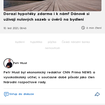
Dorazí hypotéky zdarma i k nám? Dánové si
užívají nulových sazeb u úvěrů na bydlení
6 min čtení
10. led 2021, 06:46
bydlení
hypotéka
půjčka
Česká národní banka
nemovitosti
Petr Musil
Petr Musil byl ekonomický redaktor CNN Prima NEWS a
vysokoškolský učitel, v současné době působí jako člen
Národní rozpočtové rady.
Vstup do diskuze