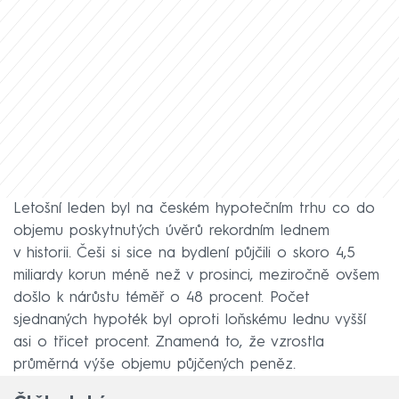
Letošní leden byl na českém hypotečním trhu co do
objemu poskytnutých úvěrů rekordním lednem
v historii. Češi si sice na bydlení půjčili o skoro 4,5
miliardy korun méně než v prosinci, meziročně ovšem
došlo k nárůstu téměř o 48 procent. Počet
sjednaných hypoték byl oproti loňskému lednu vyšší
asi o třicet procent. Znamená to, že vzrostla
průměrná výše objemu půjčených peněz.