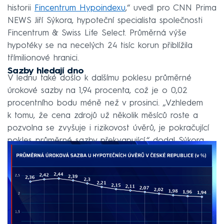
historii
Fincentrum Hypoindexu
,“ uvedl pro CNN Prima
NEWS Jiří Sýkora, hypoteční specialista společnosti
Fincentrum & Swiss Life Select. Průměrná výše
hypotéky se na necelých 24 tisíc korun přiblížila
třímilionové hranici.
Sazby hledají dno
V lednu také došlo k dalšímu poklesu průměrné
úrokové sazby na 1,94 procenta, což je o 0,02
procentního bodu méně než v prosinci. „Vzhledem
k tomu, že cena zdrojů už několik měsíců roste a
pozvolna se zvyšuje i rizikovost úvěrů, je pokračující
pokles průměrné sazby překvapující,“ dodal Sýkora.