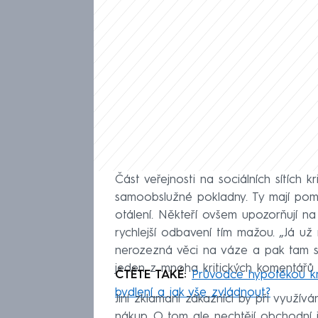
Část veřejnosti na sociálních sítích
samoobslužné pokladny. Ty mají pom
otálení. Někteří ovšem upozorňují na
rychlejší odbavení tím mažou. „Já už
nerozezná věci na váze a pak tam sto
jeden z mnoha kritických komentářů n
ČTĚTE TAKÉ:
Průvodce hypotékou kr
bydlení a jak vše zvládnout?
Jiní zklamaní zákazníci by při využí
nákup. O tom ale nechtějí obchodní ř