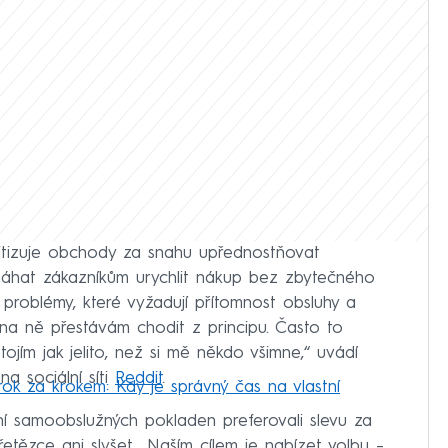
 kritizuje obchody za snahu upřednostňovat
áhat zákazníkům urychlit nákup bez zbytečného
 problémy, které vyžadují přítomnost obsluhy a
 na ně přestávám chodit z principu. Často to
jím jak jelito, než si mě někdo všimne,“ uvádí
a sociální síti
Reddit
.
ok za krokem: Kdy je správný čas na vlastní
vání samoobslužných pokladen preferovali slevu za
etězce ani slyšet. „Naším cílem je nabízet volbu –