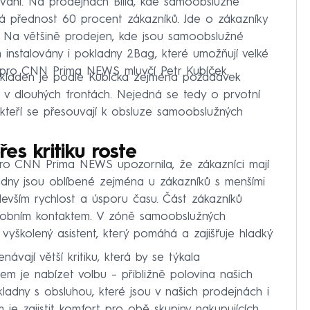
vání. Na prodejnách Billa, kde samoobslužné
ává přednost 60 procent zákazníků. Jde o zákazníky
. Na většině prodejen, kde jsou samoobslužné
instalovány i pokladny 2Bag, které umožňují velké
 pro CNN Prima NEWS mluvčí Petr Kubíček.
kladen je podle Kubíčka zejména požadavek
át v dlouhých frontách. Nejedná se tedy o prvotní
 kteří se přesouvají k obsluze samoobslužných
es kritiku roste
ro CNN Prima NEWS upozornila, že zákazníci mají
dny jsou oblíbené zejména u zákazníků s menšími
edevším rychlost a úsporu času. Část zákazníků
osobním kontaktem. V zóně samoobslužných
vyškolený asistent, který pomáhá a zajišťuje hladký
ávají větší kritiku, která by se týkala
m je nabízet volbu – přibližně polovina našich
kladny s obsluhou, které jsou v našich prodejnách i
 je zajistit komfort pro obě skupiny nakupujících.