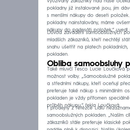
využívány zákazníky nad naše očeká
pokladny již instalované jsou, jim d
s menšími nákupy do deseti položek
pokladny nainstalovány, máme ovšem 
nákupy do padesáti položek,“ uvedl
Důvod zavádění samoobslužných po
mladších zákazníků, kteří nechtějí st
snahu ušetřit na platech pokladních,
pokladen.
Obliba samoobsluhy př
Také mluvčí Tesco Lucie Loučková p
možnost volby. „Samoobslužné pokla
a středními nákupy, kteří oceňují př
preferuje také nákup s minimálním 
pokladen je vždy přítomen speciálně 
průběh nákupu,“ řekla Loučková.
I prodejny z řetězce Lidlu nezaznamen
samoobslužných pokladen. „Naším cíle
zákazníků stále preferuje klasické po
nadále plně k dispozici. Naším úkolem