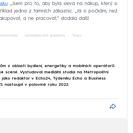
nsku
. „Jsem pro to, aby byla sleva na nákup, který si
íklad jedna z tamních zákaznic. „Já si počkám, než
upovat, a ne pracovat,“ dodala další.
ekonomika
samoobslužná pokladna
Tesco
 z oblasti bydlení, energetiky a mobilních operátorů.
ké scéně. Vystudoval mediální studia na Metropolitní
l jako redaktor v Echo24, Týdeníku Echo a Business
nastoupil v polovině roku 2022.