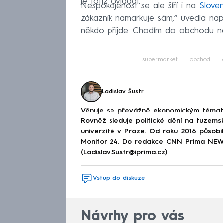
je totiž ovládat.
Nespokojenost se ale šíří i na
Slove
zákazník namarkuje sám,“ uvedla např
někdo přijde. Chodím do obchodu nak
supermarket
obchod
Ladislav Šustr
Věnuje se převážně ekonomickým tématům
Rovněž sleduje politické dění na tuzems
univerzitě v Praze. Od roku 2016 působi
Monitor 24. Do redakce CNN Prima NEWS 
(Ladislav.Sustr@iprima.cz)
Vstup do diskuze
Návrhy pro vás