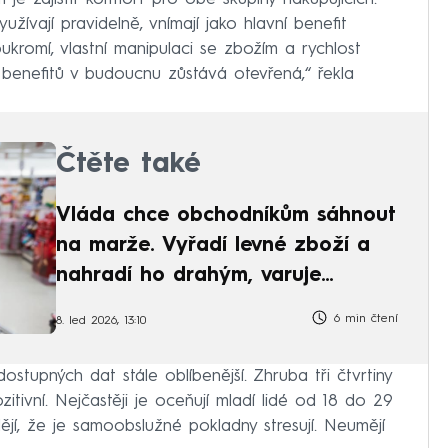
užívají pravidelně, vnímají jako hlavní benefit
ukromí, vlastní manipulaci se zbožím a rychlost
benefitů v budoucnu zůstává otevřená,“ řekla
Čtěte také
Vláda chce obchodníkům sáhnout
na marže. Vyřadí levné zboží a
nahradí ho drahým, varuje
Prouza
6 min čtení
8. led 2026, 13:10
tupných dat stále oblíbenější. Zhruba tři čtvrtiny
ozitivní. Nejčastěji je oceňují mladí lidé od 18 do 29
ějí, že je samoobslužné pokladny stresují. Neumějí