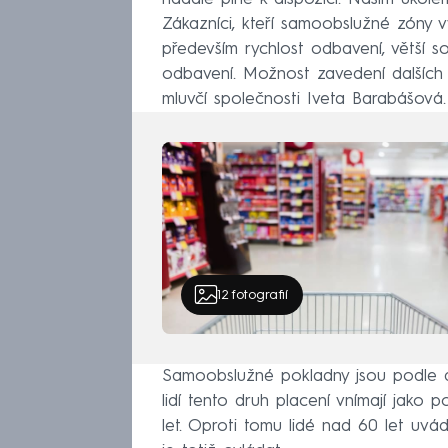
Zákazníci, kteří samoobslužné zóny vy
především rychlost odbavení, větší so
odbavení. Možnost zavedení dalších 
mluvčí společnosti Iveta Barabášová.
12
fotografií
Samoobslužné pokladny jsou podle dos
lidí tento druh placení vnímají jako p
let. Oproti tomu lidé nad 60 let uvád