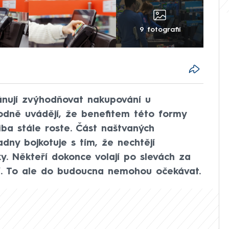
9 fotografií
nují zvýhodňovat nakupování u
dně uvádějí, že benefitem této formy
liba stále roste. Část naštvaných
ny bojkotuje s tím, že nechtějí
. Někteří dokonce volají po slevách za
jí. To ale do budoucna nemohou očekávat.