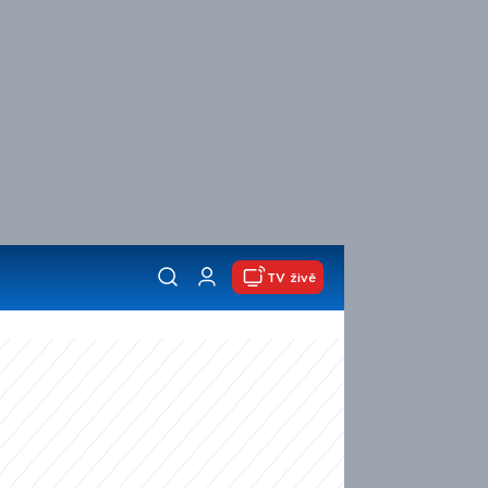
TV živě