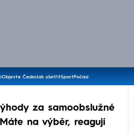
í
Objevte Česko
Jak ušetřit
Sport
Počasí
výhody za samoobslužné
 Máte na výběr, reagují