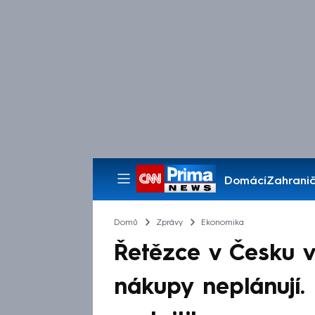
Domácí
Zahranič
Pořady
Domů
Zprávy
Ekonomika
Řetězce v Česku 
nákupy neplánují.