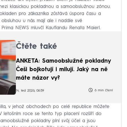
mezi klasickou pokladnou a samoobslužnou zónou.
okladen pro zákazníka zůstává úspora času a
s obsluhou u nás mají ale i nadále své
N Prima NEWS mluvčí Kauflandu Renata Maierl.
Čtěte také
ANKETA: Samoobslužné pokladny
Češi bojkotují i milují. Jaký na ně
máte názor vy?
6 min čtení
14. led 2026, 06:59
Billa, v jehož obchodech po celé republice můžete
 letošním roce se tento typ placení rozšíří do
 samoobslužné pokladny plní svůj účel a jsou