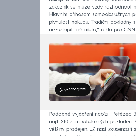
zákazník se může vždy rozhodnout 
Hlavním přínosem samoobslužných p
plynulost nákupu. Tradiční pokladny 
nezastupitelné místo,“ řekla pro CN
9
fotografií
Podobné vyjádření nabízí i řetězec 
najít 210 samoobslužných pokladen. V
většiny prodejen. „Z naší zkušenosti