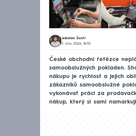
Ladislav Šustr
15. úno 2026, 18:55
České obchodní řetězce neplá
samoobslužných pokladen. Sho
nákupu je rychlost a jejich ob
zákazníků samoobslužné poklad
vykonávat práci za prodavačky
nákup, který si sami namarku