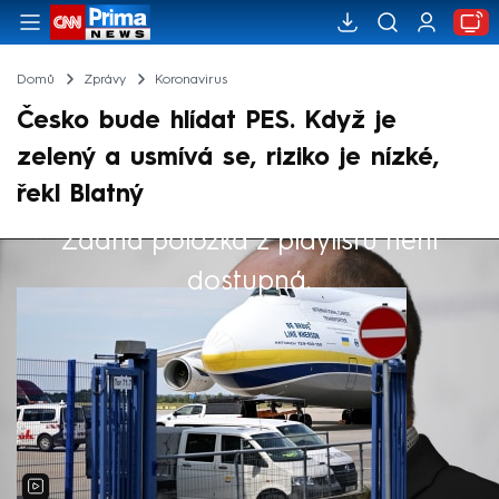
Domů
Zprávy
Koronavirus
Česko bude hlídat PES. Když je
zelený a usmívá se, riziko je nízké,
řekl Blatný
Žádná položka z playlistu není
Výběr redakce
dostupná.