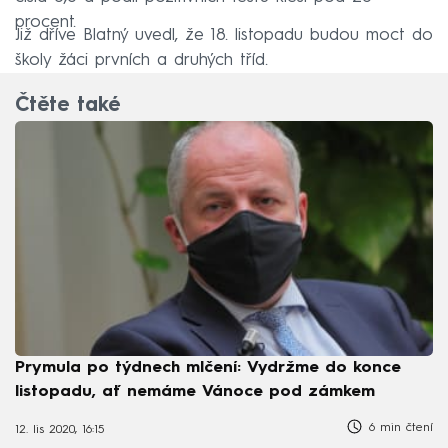
procent.
Již dříve Blatný uvedl, že 18. listopadu budou moct do
školy žáci prvních a druhých tříd.
Čtěte také
Prymula po týdnech mlčení: Vydržme do konce
listopadu, ať nemáme Vánoce pod zámkem
6 min čtení
12. lis 2020, 16:15