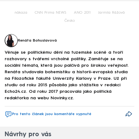
nákaza
CNN Prima NEWS
ANO 2011
Jarmila Rážová
Česko
Renáta Bohuslavová
Věnuje se politickému dění na tuzemské scéně a tvoří
rozhovory s tvářemi vrcholné politiky. Zaměřuje se na
sociální témata, která jsou palčivá pro širokou veřejnost.
Renáta studovala bohemistiku a historii-evropská studia
na Filozofické fakultě Univerzity Karlovy v Praze. Už při
studiu od roku 2015 působila jako stážistka v redakci
Echo24.cz. Od roku 2017 pracovala jako politická
redaktorka na webu Novinky.cz.
Pro tento článek jsou komentáře vypnuté
Návrhy pro vás