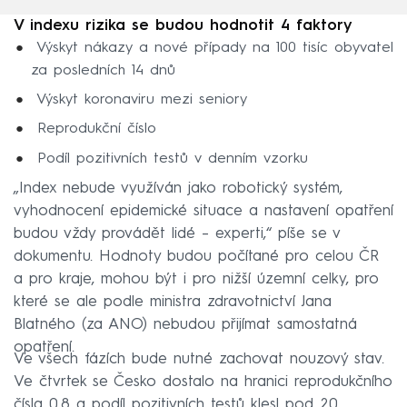
V indexu rizika se budou hodnotit 4 faktory
Výskyt nákazy a nové případy na 100 tisíc obyvatel
za posledních 14 dnů
Výskyt koronaviru mezi seniory
Reprodukční číslo
Podíl pozitivních testů v denním vzorku
„Index nebude využíván jako robotický systém,
vyhodnocení epidemické situace a nastavení opatření
budou vždy provádět lidé – experti,“ píše se v
dokumentu. Hodnoty budou počítané pro celou ČR
a pro kraje, mohou být i pro nižší územní celky, pro
které se ale podle ministra zdravotnictví Jana
Blatného (za ANO) nebudou přijímat samostatná
opatření.
Ve všech fázích bude nutné zachovat nouzový stav.
Ve čtvrtek se Česko dostalo na hranici reprodukčního
čísla 0,8 a podíl pozitivních testů klesl pod 20