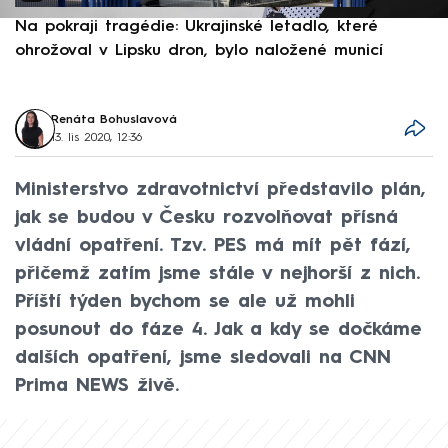
Na pokraji tragédie: Ukrajinské letadlo, které
P
ohrožoval v Lipsku dron, bylo naložené municí
e
Renáta Bohuslavová
13. lis 2020, 12:36
Ministerstvo zdravotnictví představilo plán,
jak se budou v Česku rozvolňovat přísná
vládní opatření. Tzv. PES má mít pět fází,
přičemž zatím jsme stále v nejhorší z nich.
Příští týden bychom se ale už mohli
posunout do fáze 4. Jak a kdy se dočkáme
dalších opatření, jsme sledovali na CNN
Prima NEWS živě.