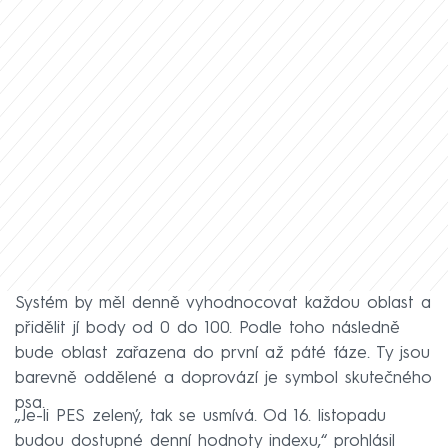
Systém by měl denně vyhodnocovat každou oblast a
přidělit jí body od 0 do 100. Podle toho následně
bude oblast zařazena do první až páté fáze. Ty jsou
barevně oddělené a doprovází je symbol skutečného
psa.
„Je-li PES zelený, tak se usmívá. Od 16. listopadu
budou dostupné denní hodnoty indexu,“ prohlásil