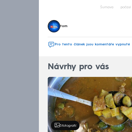
Šumava
počasí
tom
Pro tento článek jsou komentáře vypnuté
Návrhy pro vás
5
fotografií