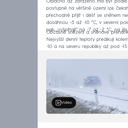
Oblačno až zataženo má být podle p
postupně na většině území lze čeka
přechodně přijít i déšť se sněhem ne
dosáhnou −5 až −10 °C, v severní polo
pak „vyšplhají“ na −7 až −2 °C, na 
Občasné sněžení a sněhové přeháňk
Nejvyšší denní teploty predikují kol
−10 a na severu republiky až pod −15
Video