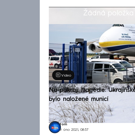
Žádná položka z
Výběr redakce
Video
Na pokraji tragédie: Ukrajinsk
bylo naložené municí
tom
9. úno 2021, 08:57