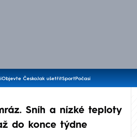
í
Objevte Česko
Jak ušetřit
Sport
Počasí
ráz. Sníh a nízké teploty
až do konce týdne