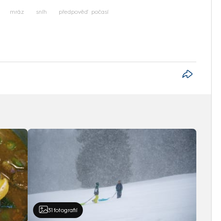
mráz
sníh
předpověď počasí
31
fotografií