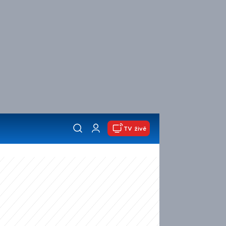
TV živě