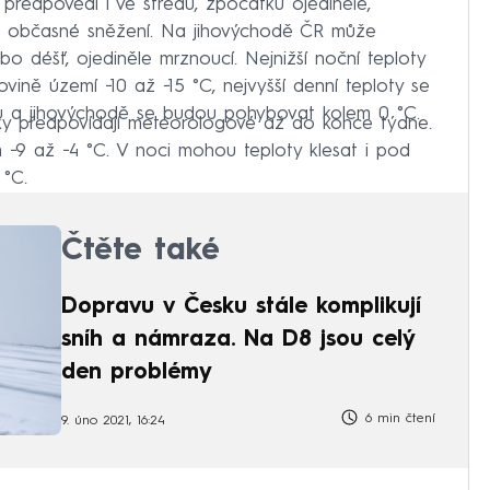
ředpovědi i ve středu, zpočátku ojediněle,
t občasné sněžení. Na jihovýchodě ČR může
bo déšť, ojediněle mrznoucí. Nejnižší noční teploty
vině území −10 až −15 °C, nejvyšší denní teploty se
jihu a jihovýchodě se budou pohybovat kolem 0 °C.
y předpovídají meteorologové až do konce týdne.
em −9 až −4 °C. V noci mohou teploty klesat i pod
 °C.
Čtěte také
Dopravu v Česku stále komplikují
sníh a námraza. Na D8 jsou celý
den problémy
6 min čtení
9. úno 2021, 16:24