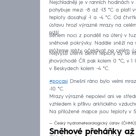
Nejchladněji je v ranních hodinách v 
pohybuje mezi −8 až −13 °C a platí vý
teploty dosahují −1 a −4 °C. Od čtv
ústavu hrozí výrazné mrazy na celém
nižší.
Během noci z pondělí na úterý v tu
sněhové pokrývky. Nadále sněží na
můžeme místy očekávat na celém úz
Nejvyšší úterní denní teploty by se m
jihovýchodě ČR pak kolem 0 °C, v 1
v Beskydech kolem −4 °C.
#pocasi
Dnešní ráno bylo velmi mraz
-10 °C.
Mrazy výrazně nepoleví ani ve střed
vzhledem k přílivu arktického vzduch
Na přiložené mapce jsou teploty v 
— Český hydrometeorologický ústav (ČH
Sněhové přeháňky až