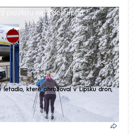
 playlistu není dostupná.
V
é letadlo, které ohrožoval v Lipsku dron,
Přilá
polit