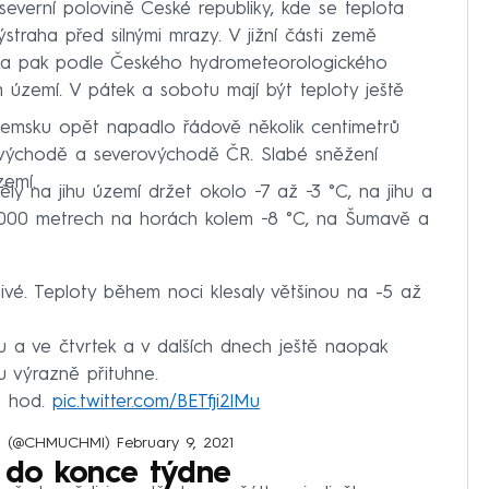
severní polovině České republiky, kde se teplota
straha před silnými mrazy. V jižní části země
rtka pak podle Českého hydrometeorologického
 území. V pátek a sobotu mají být teploty ještě
zemsku opět napadlo řádově několik centimetrů
 východě a severovýchodě ČR. Slabé sněžení
emí.
ěly na jihu území držet okolo −7 až −3 °C, na jihu a
 000 metrech na horách kolem −8 °C, na Šumavě a
ivé. Teploty během noci klesaly většinou na -5 až
u a ve čtvrtek a v dalších dnech ještě naopak
u výrazně přituhne.
5 hod.
pic.twitter.com/BETfji2lMu
MÚ) (@CHMUCHMI)
February 9, 2021
 do konce týdne