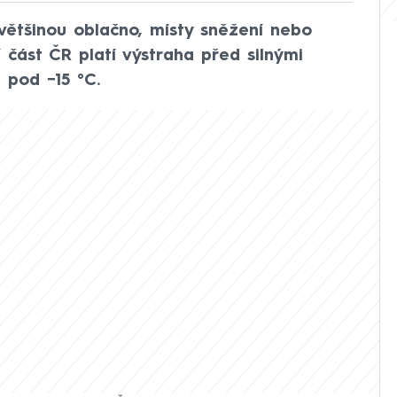
ětšinou oblačno, místy sněžení nebo
 část ČR platí výstraha před silnými
 pod −15 °C.