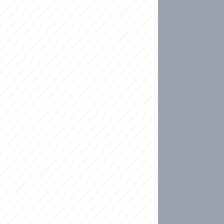
ideo
kat migranty do Česka? Sami by odešli, tvrdí exp
ické sebevraždě