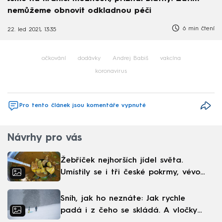
nemůžeme obnovit odkladnou péči
6 min čtení
22. led 2021, 13:35
očkování
dodávky
Andrej Babiš
vakcína
koronavirus
Pro tento článek jsou komentáře vypnuté
Návrhy pro vás
Žebříček nejhorších jídel světa.
Umístily se i tři české pokrmy, vévodí
skandinávská kuchyně
Sníh, jak ho neznáte: Jak rychle
padá i z čeho se skládá. A vločky