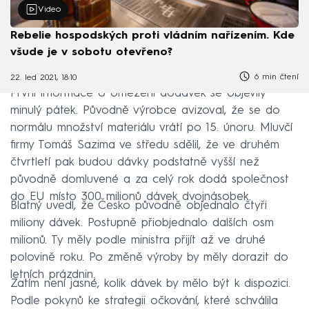
Video
Rebelie hospodských proti vládním nařízením. Kde
všude je v sobotu otevřeno?
6 min čtení
22. led 2021, 18:10
První informace o omezení dodávek se objevily
minulý pátek. Původně výrobce avizoval, že se do
normálu množství materiálu vrátí po 15. únoru. Mluvčí
firmy Tomáš Sazima ve středu sdělil, že ve druhém
čtvrtletí pak budou dávky podstatně vyšší než
původně domluvené a za celý rok dodá společnost
do EU místo 300 milionů dávek dvojnásobek.
Blatný uvedl, že Česko původně objednalo čtyři
miliony dávek. Postupně přiobjednalo dalších osm
milionů. Ty měly podle ministra přijít až ve druhé
polovině roku. Po změně výroby by měly dorazit do
letních prázdnin.
Zatím není jasné, kolik dávek by mělo být k dispozici.
Podle pokynů ke strategii očkování, které schválila