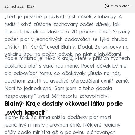
6 min čtení
22. led 2021, 10:27
„Teď je povinné používat šest dávek z lahvičky. A
tudíž i když zůstane zachovaný počet dávek, tak
počet lahviček se vlastně o 20 procent snížil. Snížený
počet plat v jednotlivých dodávkách se týká zhruba
příštích tří týdnů,“ uvedl Blatný. Dodal, že smlouvy na
vakcínu jsou na počet dávek, ne plat s lahvičkami.
Podle ministra je několik krajů, které v příštích týdnech
dostanou plat s vakcínou méně. Počet dávek by měl
ale odpovídat tomu, co očekávaly. „Bude na nás,
abychom zajistili spravedlivé přerozdělení uvnitř země.
Není to jednoduché. Sám jsem z toho docela
nespokojený,“ uvedl šéf resortu zdravotnictví.
Blatný: Kraje dostaly očkovací látku podle
„svých kapacit“
Blatný řekl, že firma snížila dodávky plat mezi
jednotlivými místy nerovnoměrně. Některé regiony
přišly podle ministra až o polovinu plánovaných