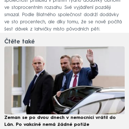
společnost přislíbila v příštím týdnu dodávky obnovit
ve stoprocentním rozsahu. Své vyjádření později
smazal. Podle Blatného společnost dodrží dodávky
ve sto procentech, ale díky tomu, že se nově počítá
šest dávek z lahvičky místo původních pěti.
Čtěte také
Zeman se po dvou dnech v nemocnici vrátil do
Lán. Po vakcíně nemá žádné potíže