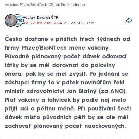
Vakcína Pfizer/BioNTech
Zdroj: Profimedia.cz
Václav Dvořák
,
ČTK
Akt. 22. led 2021, 20:04
• 22. led 2021, 17:15
Česko dostane v příštích třech týdnech od
firmy Pfizer/BioNTech méně vakcíny.
Původně plánovaný počet dávek očkovací
látky by se měl dorovnat do poloviny
února, pak by se měl zvýšit. Po jednání se
zástupci firmy to v pátek novinářům řekl
ministr zdravotnictví Jan Blatný (za ANO).
Plat vakcíny a lahviček by podle něj mělo
přijít asi o pětinu méně. Při používání šesti
dávek místo původních pěti by se ale měl
zachovat plánovaný počet naočkovaných.