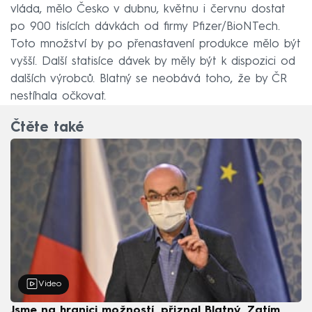
vláda, mělo Česko v dubnu, květnu i červnu dostat
po 900 tisících dávkách od firmy Pfizer/BioNTech.
Toto množství by po přenastavení produkce mělo být
vyšší. Další statisíce dávek by měly být k dispozici od
dalších výrobců. Blatný se neobává toho, že by ČR
nestíhala očkovat.
Čtěte také
Video
Jsme na hranici možností, přiznal Blatný. Zatím