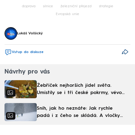
Failed to fetch
doprava
silnice
železniční přejezd
strategie
Evropská unie
Lukáš Volšický
Vstup do diskuze
Návrhy pro vás
Žebříček nejhorších jídel světa.
Umístily se i tři české pokrmy, vévodí
skandinávská kuchyně
Sníh, jak ho neznáte: Jak rychle
padá i z čeho se skládá. A vločky
nejsou bílé