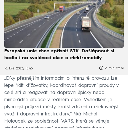
Evropská unie chce zpřísnit STK. Došlápnout si
hodlá i na svolávací akce a elektromobily
6 min čtení
18. kvě 2026, 15:46
„Díky přesnějším informacím o intenzitě provozu lze
lépe řídit křižovatky, koordinovat dopravní proudy v
celé síti a reagovat na dopravní špičky nebo
mimořádné situace v reálném čase. Výsledkem je
plynulejší průjezd městy, kratší zdržení a efektivnější
využití dopravní infrastruktury,“ říká Michal
Holoubek ze společnosti VARS, která se věnuje