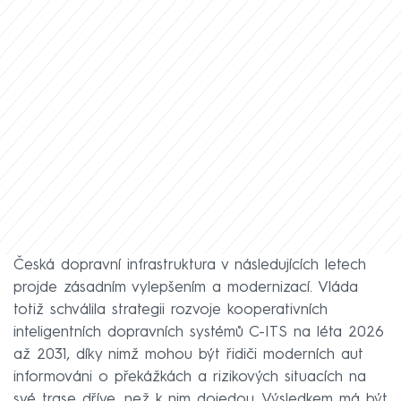
Česká dopravní infrastruktura v následujících letech
projde zásadním vylepšením a modernizací. Vláda
totiž schválila strategii rozvoje kooperativních
inteligentních dopravních systémů C-ITS na léta 2026
až 2031, díky nimž mohou být řidiči moderních aut
informováni o překážkách a rizikových situacích na
své trase dříve, než k nim dojedou. Výsledkem má být