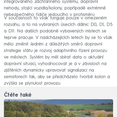
integrovaného záchranného systému, dopravní
nehody, stojící vozidla/kolony, popřípadě extrémně
nebezpečného řidiče jedoucího v protisměru.
V současnosti to však funguje pouze v omezeném
rozsahu, a to na vybraných úsecích dálnic D0, D1, D5
a D11. Na dalších podobně vybavených místech se
teprve pracuje. V nadcházejících letech by se to však
mělo změnit. Jedním z důležitých směrů dopravní
strategie státu je rozvoj adaptivního řízení provozu
ve městech. Systém by měl sbírat data o aktuální
dopravní situaci, vyhodnocovat je a v závislosti na
zjištěních dynamicky upravovat signalizaci na
semaforech tak, aby se předcházelo tvorbě kolon a
zvýšila se plynulost provozu.
Čtěte také