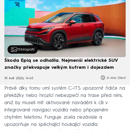
15
fotografií
Škoda Epiq se odhalila. Nejmenší elektrické SUV
značky překvapuje velkým kufrem i dojezdem
6 min čtení
19. kvě 2026, 14:45
Právě díky tomu umí systém C-ITS upozornit řidiče na
překážky nebo hrozící nebezpečí na trase před nimi,
aniž by museli mít aktivované navádění k cíli v
integrované navigaci vozidla nebo připojeném
chytrém telefonu. Funguje zcela nezávisle a
upozorňuje na spěchající houkající vozidla