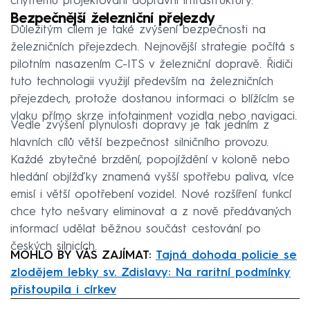
chytrému projektování dopravní infrastruktury.
Bezpečnější železniční přejezdy
Důležitým cílem je také zvýšení bezpečnosti na
železničních přejezdech. Nejnovější strategie počítá s
pilotním nasazením C-ITS v železniční dopravě. Řidiči
tuto technologii využijí především na železničních
přejezdech, protože dostanou informaci o blížícím se
vlaku přímo skrze infotainment vozidla nebo navigaci.
Vedle zvýšení plynulosti dopravy je tak jedním z
hlavních cílů větší bezpečnost silničního provozu.
Každé zbytečné brzdění, popojíždění v koloně nebo
hledání objížďky znamená vyšší spotřebu paliva, více
emisí i větší opotřebení vozidel. Nové rozšíření funkcí
chce tyto nešvary eliminovat a z nově předávaných
informací udělat běžnou součást cestování po
českých silnicích.
MOHLO BY VÁS ZAJÍMAT:
Tajná dohoda policie se
zlodějem lebky sv. Zdislavy: Na raritní podmínky
přistoupila i církev