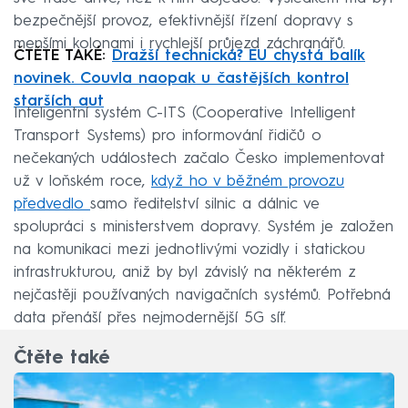
bezpečnější provoz, efektivnější řízení dopravy s
menšími kolonami i rychlejší průjezd záchranářů.
ČTĚTE TAKÉ:
Dražší technická? EU chystá balík
novinek. Couvla naopak u častějších kontrol
starších aut
Inteligentní systém C-ITS (Cooperative Intelligent
Transport Systems) pro informování řidičů o
nečekaných událostech začalo Česko implementovat
už v loňském roce,
když ho v běžném provozu
předvedlo
samo ředitelství silnic a dálnic ve
spolupráci s ministerstvem dopravy. Systém je založen
na komunikaci mezi jednotlivými vozidly i statickou
infrastrukturou, aniž by byl závislý na některém z
nejčastěji používaných navigačních systémů. Potřebná
data přenáší přes nejmodernější 5G síť.
Čtěte také