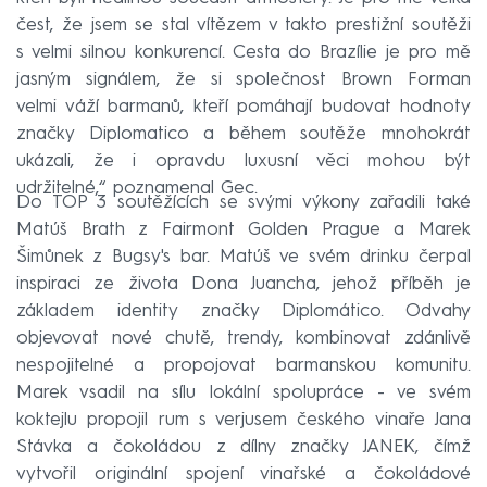
čest, že jsem se stal vítězem v takto prestižní soutěži
s velmi silnou konkurencí. Cesta do Brazílie je pro mě
jasným signálem, že si společnost Brown Forman
velmi váží barmanů, kteří pomáhají budovat hodnoty
značky Diplomatico a během soutěže mnohokrát
ukázali, že i opravdu luxusní věci mohou být
udržitelné,“ poznamenal Gec.
Do TOP 3 soutěžících se svými výkony zařadili také
Matúš Brath z Fairmont Golden Prague a Marek
Šimůnek z Bugsy's bar. Matúš ve svém drinku čerpal
inspiraci ze života Dona Juancha, jehož příběh je
základem identity značky Diplomático. Odvahy
objevovat nové chutě, trendy, kombinovat zdánlivě
nespojitelné a propojovat barmanskou komunitu.
Marek vsadil na sílu lokální spolupráce - ve svém
koktejlu propojil rum s verjusem českého vinaře Jana
Stávka a čokoládou z dílny značky JANEK, čímž
vytvořil originální spojení vinařské a čokoládové