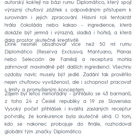
Whisky Life! Prague
autorský koktejl na bázi rumu Diplomático, který spojí
výrazný chuťový zážitek s odpovědným přístupem k
Becher´s Bar
surovinám i jejich zpracování. Hlavní roli tentokrát
hrála čokoláda nebo kakao - ingredience, která
dokáže být jemná i výrazná, sladká i hořká, a která
dala prostor skutečné kreativitě.
Drink nesměl obsahovat více než 50 ml rumu
Diplomático (Reserva Exclusiva, Mantuano, Planas
nebo Selección de Familia) a receptura mohla
zahrnovat maximálně pět dalších ingrediencí. Všechny
ozdoby navíc musely být jedlé. Zadání tak prověřilo
nejen chuťovou vyváženost, ale i schopnost pracovat
s limity a promyšleným konceptem.
Zájem byl letos mimořádný - přihlásilo se 43 barmanů,
z toho 24 z České republiky a 19 ze Slovenska.
Vysoký počet přihlášek i kvalita zaslaných receptur
potvrdily, že konkurence byla skutečně silná. O tom,
kdo se nakonec probojuje do finále, rozhodoval
globální tým značky Diplomático.