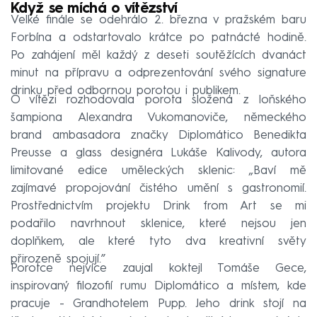
Když se míchá o vítězství
Velké finále se odehrálo 2. března v pražském baru
Forbína a odstartovalo krátce po patnácté hodině.
Po zahájení měl každý z deseti soutěžících dvanáct
minut na přípravu a odprezentování svého signature
drinku před odbornou porotou i publikem.
O vítězi rozhodovala porota složená z loňského
šampiona Alexandra Vukomanoviče, německého
brand ambasadora značky Diplomático Benedikta
Preusse a glass designéra Lukáše Kalivody, autora
limitované edice uměleckých sklenic:
„Baví mě
zajímavé propojování čistého umění s gastronomií.
Prostřednictvím projektu Drink from Art se mi
podařilo navrhnout sklenice, které nejsou jen
doplňkem, ale které tyto dva kreativní světy
přirozeně spojují.”
Porotce nejvíce zaujal koktejl Tomáše Gece,
inspirovaný filozofií rumu Diplomático a místem, kde
pracuje - Grandhotelem Pupp. Jeho drink stojí na