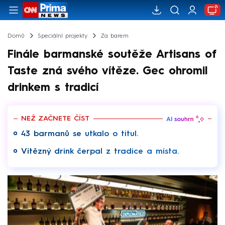
Domů
Speciální projekty
Za barem
Finále barmanské soutěže Artisans of
Taste zná svého vítěze. Gec ohromil
drinkem s tradicí
NEŽ ZAČNETE ČÍST
43 barmanů se utkalo o titul.
Vítězný drink čerpal z tradice a místa.