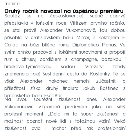
tradice.
Druhý ročník navázal na úspěšnou premiéru
Soutěž se na československé scéně poprvé
představila v loňském roce. Vítězem prvního ročníku
se stal právě Alexander Vukomanovič, tou dobou
působící v bratislavském baru Mirror, s koktejlem El
Callao na bázi bílého rumu Diplomático Planas. Ve
svém drinku pracoval s lokálními surovinami a propojil
rum s citrusy, cordiálem z champagne, bazalkou i
hráškovo-tymiánovou sodou. Vítězství tehdy
znamenalo také šestidenní cestu do Kostariky. Té se
však Alexander nakonec nemohl zúčastnit, a
příležitost získal druhý finalista Jakub Baštinec z
brněnského baru EscoBar.
Na svou soutěžní zkušenost dnes Alexander
Vukomanovič vzpomíná především jako na silný
profesní moment: „Dalo mi to super zkušenost a
možnost poznat nové lidi s totožnou vášní. Velká
zkušenost byla i míchat před tak profesionální