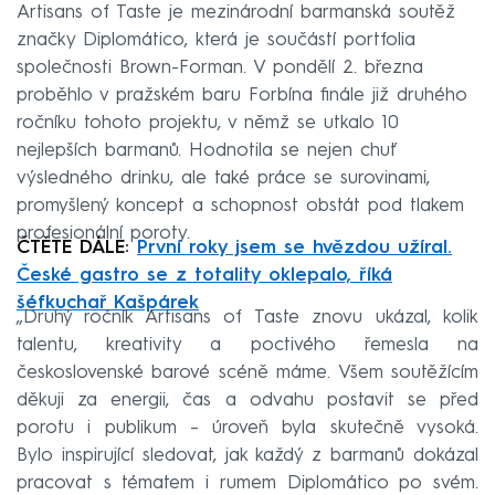
Artisans of Taste je mezinárodní barmanská soutěž
značky Diplomático, která je součástí portfolia
společnosti Brown-Forman. V pondělí 2. března
proběhlo v pražském baru Forbína finále již druhého
ročníku tohoto projektu, v němž se utkalo 10
nejlepších barmanů. Hodnotila se nejen chuť
výsledného drinku, ale také práce se surovinami,
promyšlený koncept a schopnost obstát pod tlakem
profesionální poroty.
ČTĚTE DÁLE:
První roky jsem se hvězdou užíral.
České gastro se z totality oklepalo, říká
šéfkuchař Kašpárek
„Druhý ročník Artisans of Taste znovu ukázal, kolik
talentu, kreativity a poctivého řemesla na
československé barové scéně máme. Všem soutěžícím
děkuji za energii, čas a odvahu postavit se před
porotu i publikum – úroveň byla skutečně vysoká.
Bylo inspirující sledovat, jak každý z barmanů dokázal
pracovat s tématem i rumem Diplomático po svém.