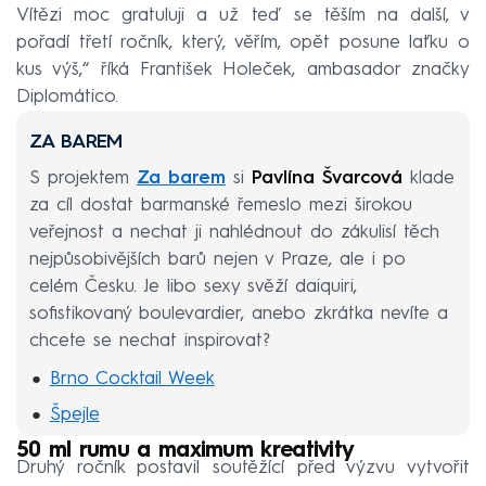
Vítězi moc gratuluji a už teď se těším na další, v
pořadí třetí ročník, který, věřím, opět posune laťku o
kus výš,“ říká František Holeček, ambasador značky
Diplomático.
ZA BAREM
S projektem
Za barem
si
Pavlína Švarcová
klade
za cíl dostat barmanské řemeslo mezi širokou
veřejnost a nechat ji nahlédnout do zákulisí těch
nejpůsobivějších barů nejen v Praze, ale i po
celém Česku. Je libo sexy svěží daiquiri,
sofistikovaný boulevardier, anebo zkrátka nevíte a
chcete se nechat inspirovat?
Brno Cocktail Week
Špejle
50 ml rumu a maximum kreativity
Bugsy´s Bar
Druhý ročník postavil soutěžící před výzvu vytvořit