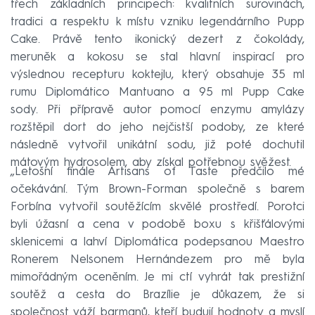
třech základních principech: kvalitních surovinách,
tradici a respektu k místu vzniku legendárního Pupp
Cake. Právě tento ikonický dezert z čokolády,
meruněk a kokosu se stal hlavní inspirací pro
výslednou recepturu koktejlu, který obsahuje 35 ml
rumu Diplomático Mantuano a 95 ml Pupp Cake
sody. Při přípravě autor pomocí enzymu amylázy
rozštěpil dort do jeho nejčistší podoby, ze které
následně vytvořil unikátní sodu, již poté dochutil
mátovým hydrosolem, aby získal potřebnou svěžest.
„Letošní finále Artisans of Taste předčilo mé
očekávání. Tým Brown-Forman společně s barem
Forbína vytvořil soutěžícím skvělé prostředí. Porotci
byli úžasní a cena v podobě boxu s křišťálovými
sklenicemi a lahví Diplomática podepsanou Maestro
Ronerem Nelsonem Hernándezem pro mě byla
mimořádným oceněním. Je mi ctí vyhrát tak prestižní
soutěž a cesta do Brazílie je důkazem, že si
společnost váží barmanů, kteří budují hodnoty a myslí