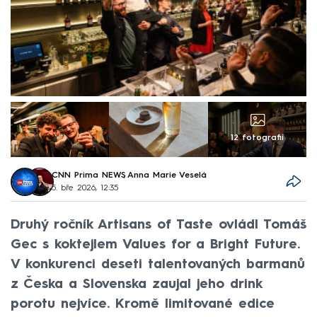
12 fotografií
CNN Prima NEWS
,
Anna Marie Veselá
5. bře 2026, 12:35
Druhý ročník Artisans of Taste ovládl Tomáš
Gec s koktejlem Values for a Bright Future.
V konkurenci deseti talentovaných barmanů
z Česka a Slovenska zaujal jeho drink
porotu nejvíce. Kromě limitované edice