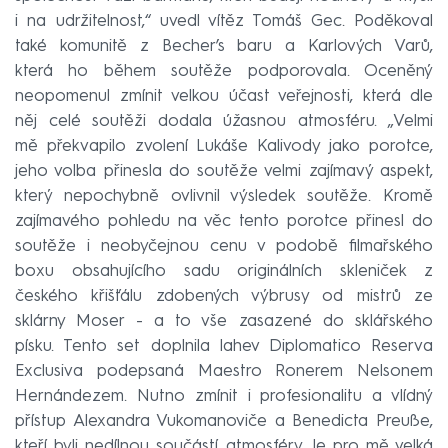
i na udržitelnost,“ uvedl vítěz Tomáš Gec. Poděkoval
také komunitě z Becher’s baru a Karlových Varů,
která ho během soutěže podporovala. Oceněný
neopomenul zmínit velkou účast veřejnosti, která dle
něj celé soutěži dodala úžasnou atmosféru. „Velmi
mě překvapilo zvolení Lukáše Kalivody jako porotce,
jeho volba přinesla do soutěže velmi zajímavý aspekt,
který nepochybně ovlivnil výsledek soutěže. Kromě
zajímavého pohledu na věc tento porotce přinesl do
soutěže i neobyčejnou cenu v podobě filmařského
boxu obsahujícího sadu originálních skleniček z
českého křišťálu zdobených výbrusy od mistrů ze
sklárny Moser - a to vše zasazené do sklářského
písku. Tento set doplnila lahev Diplomatico Reserva
Exclusiva podepsaná Maestro Ronerem Nelsonem
Hernándezem. Nutno zmínit i profesionalitu a vlídný
přístup Alexandra Vukomanoviče a Benedicta Preuße,
kteří byli nedílnou součástí atmosféry. Je pro mě velká