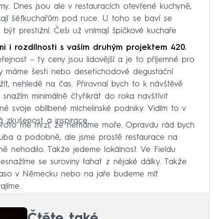
my. Dnes jsou ale v restauracích otevřené kuchyně,
kají šéfkuchařům pod ruce. U toho se baví se
 být prestižní. Češi už vnímají špičkové kuchaře
i i rozdílnosti s vaším druhým projektem 420.
veřejnost – ty ceny jsou lidovější a je to příjemné pro
dy máme šesti nebo desetichodové degustační
žít, nehledě na čas. Přirovnal bych to k návštěvě
 snažím minimálně čtyřikrát do roka navštívit
é svoje oblíbené michelinské podniky. Vidím to v
á zkušenost a inspirace.
ě proto mě mrzí, že nemáme moře. Opravdu rád bych
Jakuba a podobně, ale jsme prostě restaurace na
ě nehodilo. Takže jedeme lokálnost. Ve Fieldu
esnažíme se suroviny tahat z nějaké dálky. Takže
 maso v Německu nebo na jaře budeme mít
ajíme.