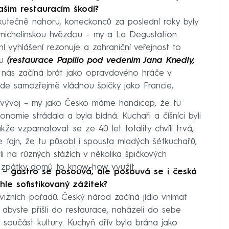
im restauracím škodí?
utečně nahoru, koneckonců za poslední roky byly
 michelinskou hvězdou – my a La Degustation
 vyhlášení rezonuje a zahraniční veřejnost to
du
(restaurace Papilio pod vedením Jana Knedly,
čí nás začíná brát jako opravdového hráče v
de samozřejmě vládnou špičky jako Francie,
 vývoj – my jako Česko máme handicap, že tu
ronomie strádala a byla bídná. Kuchaři a číšníci byli
akže vzpamatovat se ze 40 let totality chvíli trvá,
fajn, že tu působí i spousta mladých šéfkuchařů,
yli na různých stážích v několika špičkových
se zpátky domů to know-how využít.
 – gastro se posouvá, ale posouvá se i česká
hle sofistikovaný zážitek?
evizních pořadů. Český národ začíná jídlo vnímat
abyste přišli do restaurace, naházeli do sebe
ko součást kultury. Kuchyň dřív byla brána jako