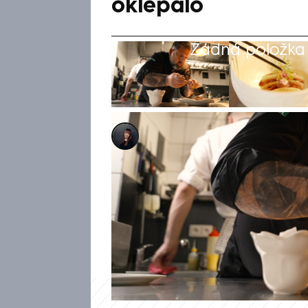
oklepalo
Žádná položka z
Pavlína Švarcová
25. úno 2026, 13:07
První dva roky jsem se michel
Radek Kašpárek, jehož restaur
diningu. Dnes už Michelin ber
pro projekt Tour de Michelin 
něj po dekádách stagnace kon