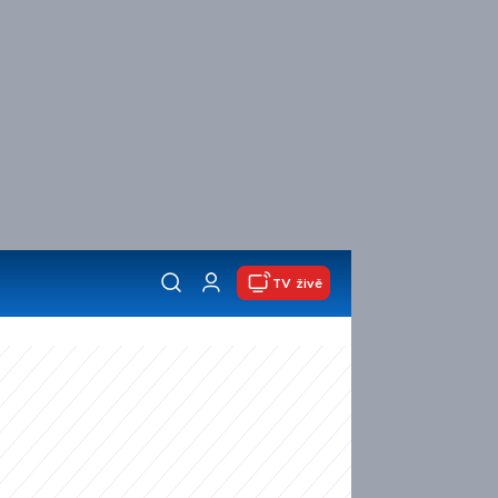
TV živě