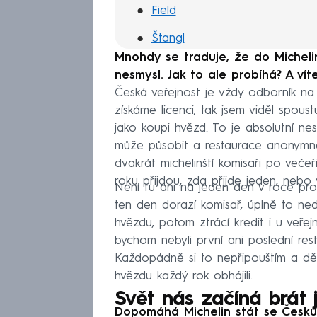
Field
Štangl
Mnohdy se traduje, že do Micheli
Levitate
nesmysl. Jak to ale probíhá? A vít
Česká veřejnost je vždy odborník na 
získáme licenci, tak jsem viděl spous
jako koupi hvězd. To je absolutní nes
může působit a restaurace anonymně 
dvakrát michelinští komisaři po večeř
roku přijdou, zda přijde jeden, nebo
Není tu ani na jeden den v roce pros
ten den dorazí komisař, úplně to ned
hvězdu, potom ztrácí kredit i u veřej
bychom nebyli první ani poslední rest
Každopádně si to nepřipouštím a dě
hvězdu každý rok obhájili.
Svět nás začíná brát
Dopomáhá Michelin stát se Česku