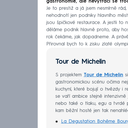
gastronomie, ale nevytrácí se tro
Je to prestiž a já jsem nesmírně rád,
nehodnotí jen podniky hlavního měst
jsou špičkové restaurace. A jestli to 
děláme podnik hlavně proto, aby host
rok čekáme, jak dopadneme. A právě 
Přirovnal bych to k zisku zlaté olympi
Tour de Michelin
S projektem
Tour de Michelin
s
gastronomickou scénu očima nejs
kuchyní, které bojují o hvězdy i 
se vaří ambice stejně intenzivně 
nebo také o tlaku, egu a tvrd
kam běžní hosté jen tak nenahlé
La Degustation Bohême Bour