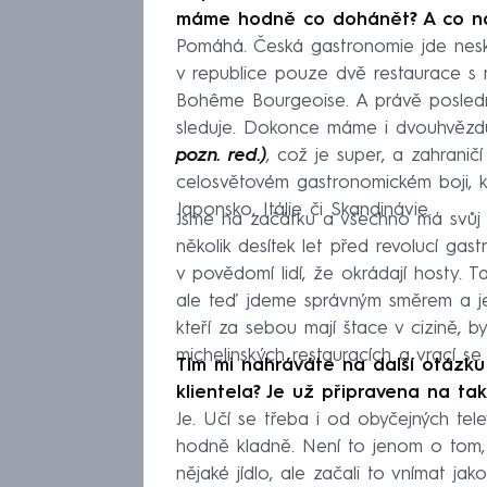
máme hodně co dohánět? A co naš
Pomáhá. Česká gastronomie jde nesk
v republice pouze dvě restaurace s
Bohême Bourgeoise. A právě poslední
sleduje. Dokonce máme i dvouhvěz
pozn. red.)
, což je super, a zahrani
celosvětovém gastronomickém boji, k
Japonsko, Itálie či Skandinávie.
Jsme na začátku a všechno má svůj
několik desítek let před revolucí gast
v povědomí lidí, že okrádají hosty. T
ale teď jdeme správným směrem a je 
kteří za sebou mají štace v cizině, b
michelinských restauracích a vrací 
Tím mi nahráváte na další otázku
klientela? Je už připravena na tak
Je. Učí se třeba i od obyčejných tel
hodně kladně. Není to jenom o tom, 
nějaké jídlo, ale začali to vnímat ja