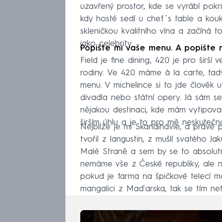
uzavřený prostor, kde se vyrábí pokr
kdy hosté sedí u chef´s table a kou
skleničkou kvalitního vína a začíná to
jako celebrity.
Popište mi vaše menu. A popište m
Field je fine dining, 420 je pro širší 
rodiny. Ve 420 máme à la carte, ta
menu. V michelince si to jde člověk u
divadla nebo státní opery. Já sám se
nějakou destinaci, kde mám vytipovan
širším úhlu a je to pro mě neskutečn
Nejblíže je mi Skandinávie, a práv
tvořil z langustin, z mušlí svatého 
Malé Straně a sem by se to absolutn
nemáme vše z České republiky, ale n
pokud je farma na špičkové telecí
mangalici z Maďarska, tak se tím net