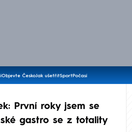
í
Objevte Česko
Jak ušetřit
Sport
Počasí
k: První roky jsem se
ské gastro se z totality