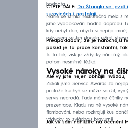
hodnota.
ČTĚTE DÁLE:
Do Štanglu se jezdí i
surovinách i nostalgii
Náhle se strhla neskutečná mela s re
jsme vybookováni hodně dopředu. Tak
kdy nebyl den, abych si nepřipomněl
roky jsem se tím docela užíral, stres
Předpokládám, že je náročnější hv
pokud je ta práce konstantní, tak 
Je to tak, zisk je vždycky náročný, a
potom nesmírně těžká.
Vysoké nároky na číš
Ale vy jste nejen obhájili hvězdu, 
Získali jsme Service Awards za nejlepš
protože kuchyň se může snažit, vymý
servis neprodá. Tady máme číšníky na
prezentace. Kladu na ně vysoké náro
flambování, nebo rozkrajují kus danč
vždycky to zvládnou bravurně.
Jak vy sám nahlížíte na ocenění Mi