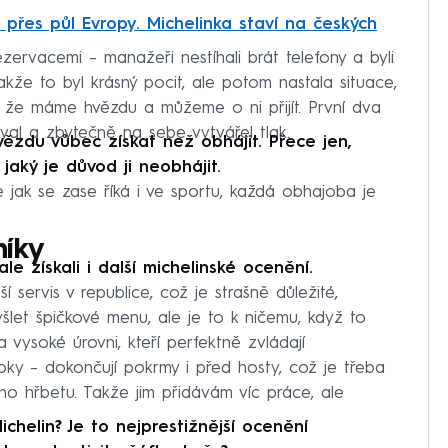
 přes půl Evropy. Michelinka staví na českých
zervacemi – manažeři nestíhali brát telefony a byli
že to byl krásný pocit, ale potom nastala situace,
, že máme hvězdu a můžeme o ni přijít. První dva
oval a zbytečně na sebe vytvářel tlak.
ězdu vůbec získat než obhájit. Přece jen,
jaký je důvod ji neobhájit.
le jak se zase říká i ve sportu, každá obhajoba je
níky
ale získali i další michelinské ocenění.
í servis v republice, což je strašně důležité,
šlet špičkové menu, ale je to k ničemu, když to
 vysoké úrovni, kteří perfektně zvládají
ky – dokončují pokrmy i před hosty, což je třeba
ího hřbetu. Takže jim přidávám víc práce, ale
chelin? Je to nejprestižnější ocenění