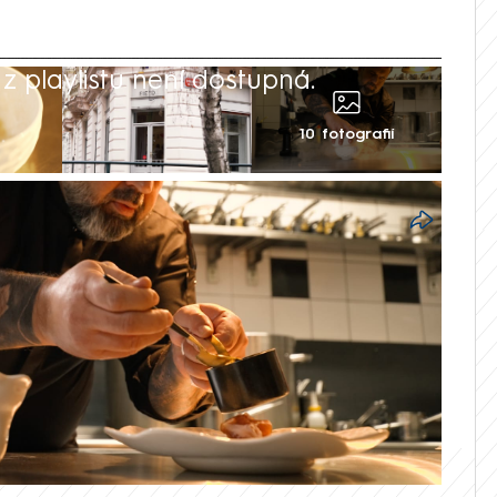
 playlistu není dostupná.
10 fotografií
inskou hvězdou užíral, přiznává šéfkuchař
ace Field patří k pilířům tuzemského fine
e spíše jako sportovní výzvu. V rozhovoru
také zmiňuje, že české gastro se podle
ečně dostává „z totality ven“.