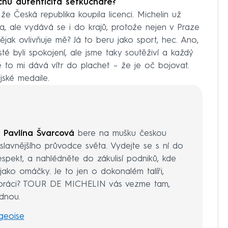
chu autenticita šéfkuchaře?
 že Česká republika koupila licenci. Michelin už
a, ale vydává se i do krajů, protože nejen v Praze
nějak ovlivňuje mě? Já to beru jako sport, hec. Ano,
é byli spokojení, ale jsme taky soutěživí a každý
to mi dává vítr do plachet – že je oč bojovat.
jské medaile.
i
Pavlína Švarcová
bere na mušku českou
lavnějšího průvodce světa. Vydejte se s ní do
respekt, a nahlédněte do zákulisí podniků, kde
jako omáčky. Je to jen o dokonalém talíři,
é práci? TOUR DE MICHELIN vás vezme tam,
dnou.
geoise