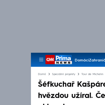
Domácí
Zahranič
Pořady
Domů
Speciální projekty
Tour de Michelin
Šéfkuchař Kašpáre
hvězdou užíral. Če