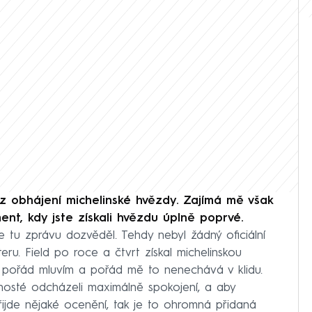
z obhájení michelinské hvězdy. Zajímá mě však
nt, kdy jste získali hvězdu úplně poprvé.
 tu zprávu dozvěděl. Tehdy nebyl žádný oficiální
eru. Field po roce a čtvrt získal michelinskou
 pořád mluvím a pořád mě to nenechává v klidu.
 hosté odcházeli maximálně spokojení, a aby
ijde nějaké ocenění, tak je to ohromná přidaná