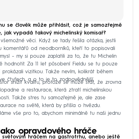
nu se člověk může přihlásit, což je samozřejmě
e, jak vypadá takový michelinský komisař?
všemožné věci. Když se tady řešila otázka, jestli
tu komentářů od neodborníků, kteří to popisovali
mysl – my si pouze zaplatili za to, že tu Michelin
hodnotit. Za 11 let působení Fieldu se tu pouze
i prokázali vizitkou. Takže nevím, kolikrát během
 ve čtyřech, a o to je to zodpovědnější.
tor snížit kvalitu, protože se může stát, že zrovna
opadne a restaurace, která ztratí michelinskou
nosti. Takže stres tu samozřejmě je, ale zase
aurace na světě, která by přišla o hvězdu.
láme vše pro to, abychom minimálně tu naši jednu
 jako opravdového hráče
 světovým hráčem na gastrotrhu, anebo ještě