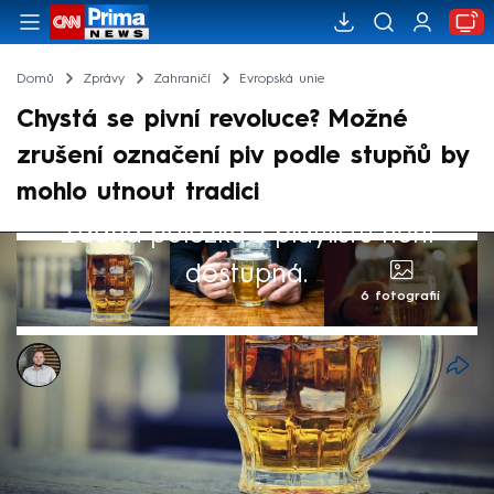
Domů
Zprávy
Zahraničí
Evropská unie
Chystá se pivní revoluce? Možné
zrušení označení piv podle stupňů by
mohlo utnout tradici
Žádná položka z playlistu není
dostupná.
6 fotografií
Ladislav Šustr
14. kvě 2026, 12:06
Českou pivní kulturu může v budoucnu
postihnout výrazná změna. Podle informací