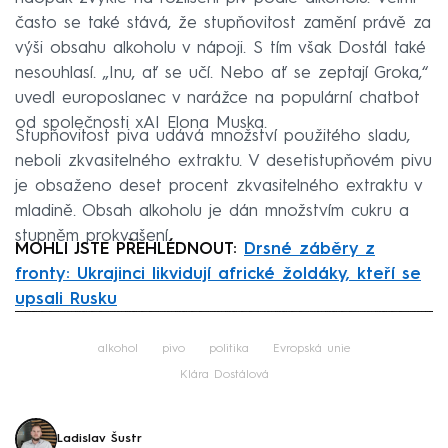
často se také stává, že stupňovitost zamění právě za
výši obsahu alkoholu v nápoji. S tím však Dostál také
nesouhlasí. „Inu, ať se učí. Nebo ať se zeptají Groka,“
uvedl europoslanec v narážce na populární chatbot
od společnosti xAI Elona Muska.
Stupňovitost piva udává množství použitého sladu,
neboli zkvasitelného extraktu. V desetistupňovém pivu
je obsaženo deset procent zkvasitelného extraktu v
mladině. Obsah alkoholu je dán množstvím cukru a
stupněm prokvašení.
MOHLI JSTE PŘEHLÉDNOUT:
Drsné záběry z
fronty: Ukrajinci likvidují africké žoldáky, kteří se
upsali Rusku
Failed to fetch
alkohol
pivo
politika
Evropská unie
Klára Dostálová
Ladislav Šustr