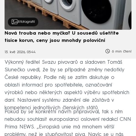
8
fotografií
Nová trouba nebo myčka? U sousedů ušetříte
tisíce korun, ceny jsou mnohdy poloviční
6 min čtení
13. kvě 2026, 05:44
Výkonný ředitel Svazu pivovarů a sladoven Tomáš
Slunečko uvedl, že by se případné změny nedotkly
České republiky. Podle něj se zatím diskutuje o
oblasti informací pro spotřebitele, označování
výrobků nebo některých aspektů výběru spotřebních
daní. Nastavení systému zdanění ale zůstává v
kompetenci jednotlivých členských států.
Pokud by se konkrétní návrh připravoval, tak s ním
nebudou souhlasit europoslanci oslovení redakcí CNN
Prima NEWS. „Evropská unie má mnohem větší
problémy, než je stupňovitost piva. Navíc se u nás