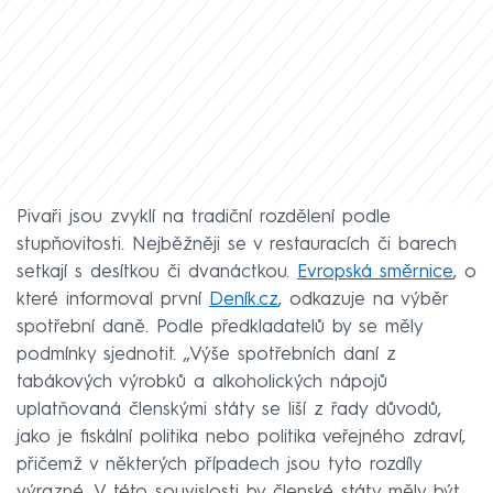
Pivaři jsou zvyklí na tradiční rozdělení podle
stupňovitosti. Nejběžněji se v restauracích či barech
setkají s desítkou či dvanáctkou.
Evropská směrnice
, o
které informoval první
Deník.cz
, odkazuje na výběr
spotřební daně. Podle předkladatelů by se měly
podmínky sjednotit. „Výše spotřebních daní z
tabákových výrobků a alkoholických nápojů
uplatňovaná členskými státy se liší z řady důvodů,
jako je fiskální politika nebo politika veřejného zdraví,
přičemž v některých případech jsou tyto rozdíly
výrazné. V této souvislosti by členské státy měly být