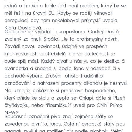
jedná o tradici a tohle fakt není problém, který by se
měl řešit na úrovni EU. Kdyby se raději věnovali
deregulaci, aby nám nekolaboval průmysl,“ uvedla
Klára Dostálová.
Obdobně se vyjádřil i europoslanec Ondřej Dostál
zvolený za hnutí Stačilo! „Je to protismyslný návrh.
Zavádí novou povinnost, údajně ve prospěch
informovanosti spotřebitelů, ale ve skutečnosti je
bude spíš mást. Každý pivař u nás ví, co je desítka či
dvanáctka a snadno si podle toho v hospodě či v
obchodě vybere. Zrušení tohoto tradičního
označování a nahrazení procenty alkoholu je nesmysl.
No uznejte, dokážete si představit hospodského,
který přijde ke stolu a zeptá se: Chlapi, dáte si Plzeň
čtyřidvojku, nebo třiosmičku?“ uvedl pro CNN Prima
NEWS.
Současné označení piva znají zejména státy se
zavedenou pivní kulturou. Ostatní evropské státy jsou
naopak zvyklé na rozlišení piv podle alkoholu. Velmi