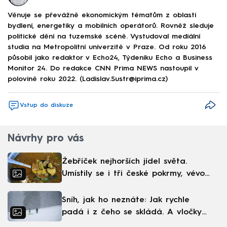
Věnuje se převážně ekonomickým tématům z oblasti
bydlení, energetiky a mobilních operátorů. Rovněž sleduje
politické dění na tuzemské scéně. Vystudoval mediální
studia na Metropolitní univerzitě v Praze. Od roku 2016
působil jako redaktor v Echo24, Týdeníku Echo a Business
Monitor 24. Do redakce CNN Prima NEWS nastoupil v
polovině roku 2022. (Ladislav.Sustr@iprima.cz)
Vstup do diskuze
Návrhy pro vás
Žebříček nejhorších jídel světa.
Umístily se i tři české pokrmy, vévodí
skandinávská kuchyně
Sníh, jak ho neznáte: Jak rychle
padá i z čeho se skládá. A vločky
nejsou bílé