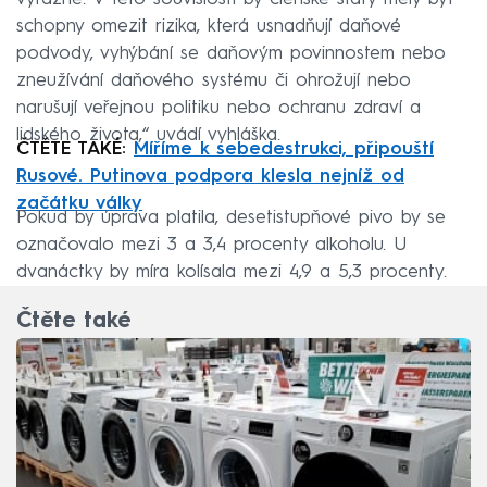
schopny omezit rizika, která usnadňují daňové
podvody, vyhýbání se daňovým povinnostem nebo
zneužívání daňového systému či ohrožují nebo
narušují veřejnou politiku nebo ochranu zdraví a
lidského života,“ uvádí vyhláška.
ČTĚTE TAKÉ:
Míříme k sebedestrukci, připouští
Rusové. Putinova podpora klesla nejníž od
začátku války
Pokud by úprava platila, desetistupňové pivo by se
označovalo mezi 3 a 3,4 procenty alkoholu. U
dvanáctky by míra kolísala mezi 4,9 a 5,3 procenty.
Čtěte také