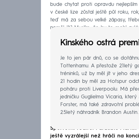
bude chytat proti opravdu nejlepším
v české lize zůstal ještě půl roku, ro
teď má za sebou velké zápasy, třeb
neměl jít? Myslím, že by to mohl zvlá
Kinského ostrá prem
Je to jen pár dnů, co se dotáhn
Tottenhamu. A přestože 21letý 
tréninků, už by měl jít v jeho d
21 hodin by měl za Hotspur odch
poháru proti Liverpoolu. Má před
jedničku Guglielma Vicaria, který 
Forster, má také zdravotní probl
25letý náhradník Brandon Austin.
Sportovní ředitel Pardubic Martin
ještě vyzrálejší než hráči na konci