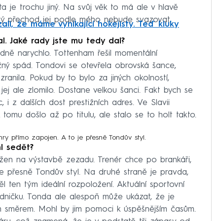
ta je trochu jiný. Na svůj věk to má ale v hlavě
ký přechod jej podle mého nebude svazovat.
li, že máme vynikající hokejisty. Teď kluky
l. Jaké rady jste mu tedy dal?
dně narychlo. Tottenham řešil momentální
ižný spád. Tondovi se otevřela obrovská šance,
ranila. Pokud by to bylo za jiných okolností,
jej ale zlomilo. Dostane velkou šanci. Fakt bych se
, i z dalších dost prestižních adres. Ve Slavii
tomu došlo až po titulu, ale stalo se to holt takto.
ry přímo zapojen. A to je přesně Tondův styl.
l sedět?
ožen na výstavbě zezadu. Trenér chce po brankáři,
je přesně Tondův styl. Na druhé straně je pravda,
ěl ten tým ideální rozpoložení. Aktuální sportovní
dničku. Tonda ale alespoň může ukázat, že je
ím směrem. Mohl by jim pomoci k úspěšnějším časům.