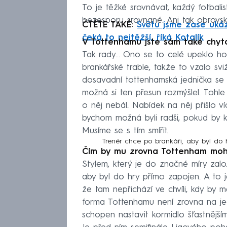
To je těžké srovnávat, každý fotbalis
bezesporu srovnané. Ani tak obrovs
ČTĚTE TAKÉ:
Světu jsme zase ukáza
čeká to nejtěžší, říká Kotalík
V Tottenhamu jste sám také chyta
Tak rady… Ono se to celé upeklo ho
brankářské trable, takže to vzalo sv
dosavadní tottenhamská jednička se z
možná si ten přesun rozmýšlel. Tohle 
o něj nebál. Nabídek na něj přišlo víc
bychom možná byli radši, pokud by k 
Musíme se s tím smířit.
Trenér chce po brankáři, aby byl do h
Čím by mu zrovna Tottenham moh
Stylem, který je do značné míry zal
aby byl do hry přímo zapojen. A to 
že tam nepřichází ve chvíli, kdy by m
forma Tottenhamu není zrovna na je
schopen nastavit kormidlo šťastnějš