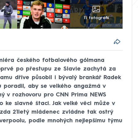
11 fotografií
emiéra českého fotbalového gólmana
poprvé po přestupu ze Slavie zachytá za
amu dříve působil i bývalý brankář Radek
 poradil, aby se velkého angažmá v
rný v rozhovoru pro CNN Prima NEWS
 ke slavné štaci. Jak velké věci může v
A zda 21letý mládenec zvládne tak ostrý
Liverpoolu, podle mnohých nejlepšímu týmu