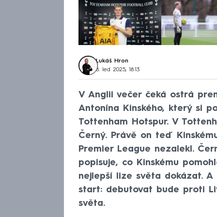
Lukáš Hron
8. led 2025, 18:13
V Anglii večer čeká ostrá pr
Antonína Kinského, který si 
Tottenham Hotspur. V Tottenh
Černý. Právě on teď Kinskému
Premier League nezalekl. Če
popisuje, co Kinskému pomohlo
nejlepší lize světa dokázat. 
start: debutovat bude proti 
světa.