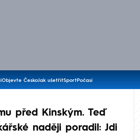
í
Objevte Česko
Jak ušetřit
Sport
Počasí
amu před Kinským. Teď
řské naději poradil: Jdi