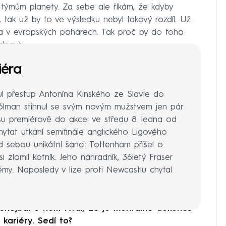
 týmům planety. Za sebe ale říkám, že kdyby
k, tak už by to ve výsledku nebyl takový rozdíl. Už
a v evropských pohárech. Tak proč by do toho
dnout.
iéra
ul přestup Antonína Kinského ze Slavie do
gólman stihnul se svým novým mužstvem jen pár
resu premiérově do akce: ve středu 8. ledna od
ytat utkání semifinále anglického Ligového
 sebou unikátní šanci: Tottenham přišel o
si zlomil kotník. Jeho náhradník, 36letý Fraser
émy. Naposledy v lize proti Newcastlu chytal
 Shejbal o něm tvrdí, že je mentálně dokonce
 kariéry. Sedí to?