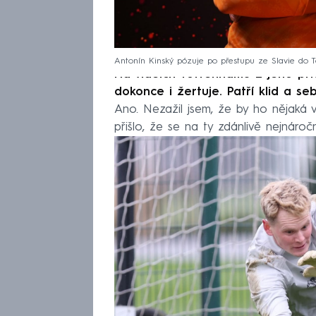
Antonín Kinský pózuje po přestupu ze Slavie do 
Na videích Tottenhamu z jeho pří
dokonce i žertuje. Patří klid a s
Ano. Nezažil jsem, že by ho nějaká 
přišlo, že se na ty zdánlivě nejnáročn