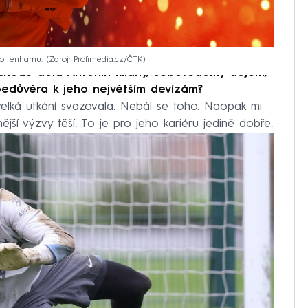
Tottenhamu.
Zdroj: Profimedia.cz/ČTK
chodu dělá Antonín klidný, sebevědomý dojem,
ebedůvěra k jeho největším devízám?
velká utkání svazovala. Nebál se toho. Naopak mi
ější výzvy těší. To je pro jeho kariéru jedině dobře.