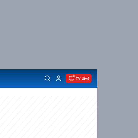
TV živě