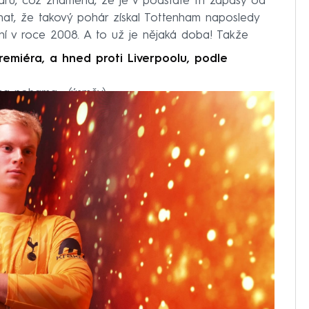
áru, což znamená, že je v podstatě tři zápasy od
enat, že takový pohár získal Tottenham naposledy
í v roce 2008. A to už je nějaká doba! Takže
remiéra, a hned proti Liverpoolu, podle
ýma nohama… (úsměv)