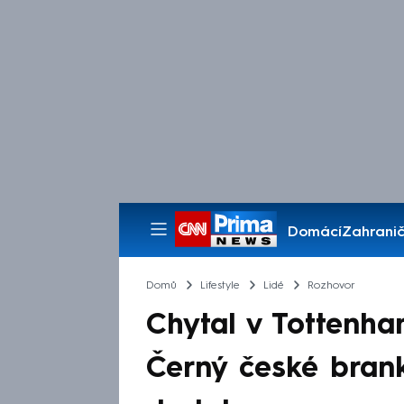
Domácí
Zahranič
Pořady
Domů
Lifestyle
Lidé
Rozhovor
Chytal v Tottenh
Černý české branká