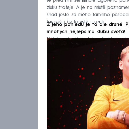
Je před ním semifinále Ligového poh
zisku trofeje. A je na místě poznam
snad ještě za mého tamního působen
fanoušci by to jistě ocenili.
Z jeho pohledu je to ale drsné. P
mnohých nejlepšímu klubu světa!
Někdy je lepší do toho skočit rovn