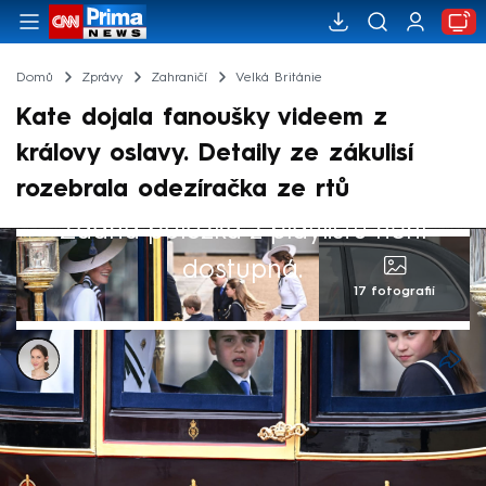
Domů
Zprávy
Zahraničí
Velká Británie
Kate dojala fanoušky videem z
královy oslavy. Detaily ze zákulisí
rozebrala odezíračka ze rtů
Žádná položka z playlistu není
dostupná.
17 fotografií
Ivana Syrovátková
16. čvn 2024, 17:04
Princ a princezna z Walesu na svém
Instagramu zveřejnili video ze zákulisí