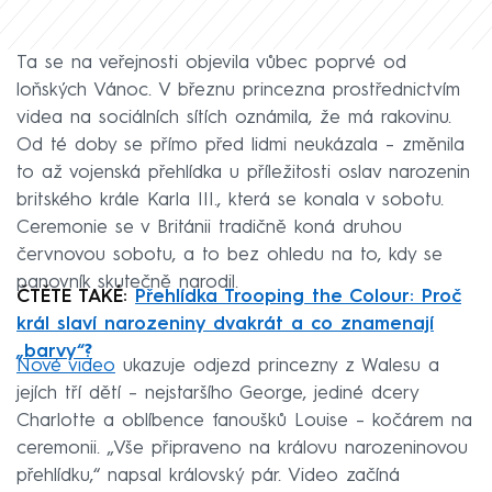
Ta se na veřejnosti objevila vůbec poprvé od
loňských Vánoc. V březnu princezna prostřednictvím
videa na sociálních sítích oznámila, že má rakovinu.
Od té doby se přímo před lidmi neukázala – změnila
to až vojenská přehlídka u příležitosti oslav narozenin
britského krále Karla III., která se konala v sobotu.
Ceremonie se v Británii tradičně koná druhou
červnovou sobotu, a to bez ohledu na to, kdy se
panovník skutečně narodil.
ČTĚTE TAKÉ:
Přehlídka Trooping the Colour: Proč
král slaví narozeniny dvakrát a co znamenají
„barvy“?
Nové video
ukazuje odjezd princezny z Walesu a
jejích tří dětí – nejstaršího George, jediné dcery
Charlotte a oblíbence fanoušků Louise – kočárem na
ceremonii. „Vše připraveno na královu narozeninovou
přehlídku,“ napsal královský pár. Video začíná