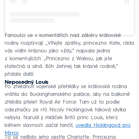
Fanoušci se v komentářích nad záběry královské
rodiny rozplývají. „Vítejte zpátky, princezno Kate, ráda
vás vidím krásnou jako vždy,“ napsala jedna
z komentujících. „Princezno z Walesu, jak jste
statečná a silná. Bůh žehnej tak krásné rodině,“
přidala další.
Neposedný Louis
Po zhlédnutí vojenské přehlídky se královská rodina
vrátila do Buckinghamského paláce, aby na balkoně
zhlédla přelet Royal Air Force. Tam už to podle
odezíračky ze rtů Nicoly Hicklingové taková idylka
nebyla. Narušil ji miláček Britů princ Louis, který
během slavnosti začal tančit,
uvedla Hicklingová pro
Mirror.
To se nelíbilo jeho sestře Charlotte. Princezna