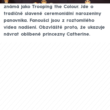
příprav na přehlídku, která je v Británii
známá jako Trooping the Colour. Jde o
tradičně slavené ceremoniální narozeniny
panovníka. Fanoušci jsou z roztomilého
videa nadšení. Obzvláště proto, že ukazuje
návrat oblíbené princezny Catherine.