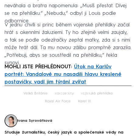
neváhala a bratra napomenula: „Musíš přestat. Dívej
se na přehlídku.“ „Nebudu,“ odbyl ji Louis podle
odbornice.
V jednu chvíli si princ během vojenské přehlídky začal
hrát s okenními žaluziemi. Ty ho zřejmě velmi zaujaly,
a tak se podle odezíračky zeptal matky, zda si s nimi
může hrát dál. Ta mu novou zálibu promptně zarazila.
„Potřebuji, abys se soustředil na přehlídku,“ řekla
synovi.
MOHLI JSTE PŘEHLÉDNOUT:
Útok na Karlův
portrét: Vandalové mu nasadili hlavu kreslené
postavičky, vadí jim týrání zvířat
Failed to fetch
Velká Británie
narozeniny
vojenská přehlídka
Royal Air Force
Karel III.
Ivana Syrovátková
Studuje žurnalistiku, český jazyk a společenské vědy na